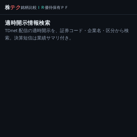
株
テク
銘柄
比較
ＩＲ
優待
保有
ＰＦ
適時開示情報検索
TDnet 配信の適時開示を、証券コード・企業名・区分から検
索。決算短信は業績サマリ付き。