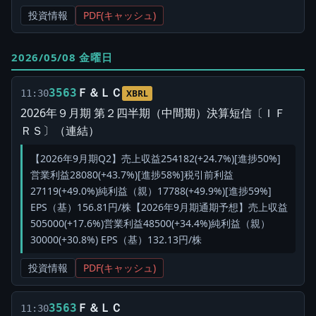
投資情報
PDF(キャッシュ)
2026/05/08 金曜日
Ｆ＆ＬＣ
3563
11:30
XBRL
2026年９月期 第２四半期（中間期）決算短信〔ＩＦ
ＲＳ〕（連結）
【2026年9月期Q2】売上収益254182(+24.7%)[進捗50%]
営業利益28080(+43.7%)[進捗58%]税引前利益
27119(+49.0%)純利益（親）17788(+49.9%)[進捗59%]
EPS（基）156.81円/株【2026年9月期通期予想】売上収益
505000(+17.6%)営業利益48500(+34.4%)純利益（親）
30000(+30.8%) EPS（基）132.13円/株
投資情報
PDF(キャッシュ)
Ｆ＆ＬＣ
3563
11:30