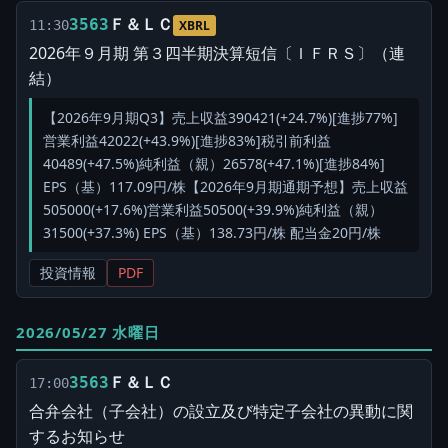
Ｆ＆ＬＣ
3563
11:30
XBRL
2026年９月期 第３四半期決算短信〔ＩＦＲＳ〕（連
結）
【2026年9月期Q3】売上収益390421(+24.7%)[進捗77%]
営業利益42022(+43.9%)[進捗83%]税引前利益
40489(+47.5%)純利益（親）26578(+47.1%)[進捗84%]
EPS（基）117.09円/株【2026年9月期通期予想】売上収益
505000(+17.6%)営業利益50500(+39.9%)純利益（親）
31500(+37.3%) EPS（基）138.73円/株 配当金20円/株
投資情報
PDF
2026/05/27 水曜日
Ｆ＆ＬＣ
3563
17:00
合弁会社（子会社）の設立及び特定子会社の異動に関
するお知らせ