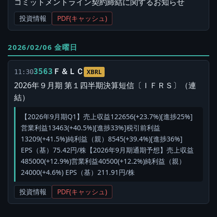
コミットメントライン契約締結に関するお知らせ
投資情報
PDF(キャッシュ)
2026/02/06 金曜日
Ｆ＆ＬＣ
3563
11:30
XBRL
2026年９月期 第１四半期決算短信〔ＩＦＲＳ〕（連
結）
【2026年9月期Q1】売上収益122656(+23.7%)[進捗25%]
営業利益13463(+40.5%)[進捗33%]税引前利益
13209(+41.5%)純利益（親）8545(+39.4%)[進捗36%]
EPS（基）75.42円/株【2026年9月期通期予想】売上収益
485000(+12.9%)営業利益40500(+12.2%)純利益（親）
24000(+4.6%) EPS（基）211.91円/株
投資情報
PDF(キャッシュ)