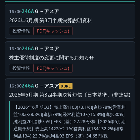
Ｇ－アスア
246A
16:00
2026年6月期 第3四半期決算説明資料
投資情報
PDF(キャッシュ)
Ｇ－アスア
246A
16:00
株主優待制度の変更に関するお知らせ
投資情報
PDF(キャッシュ)
Ｇ－アスア
246A
16:00
XBRL
2026年6月期 第3四半期決算短信〔日本基準〕(非連結)
【2026年6月期Q3】売上高1103(+3.1%)[進捗78%]営業利
益106(-28.8%)[進捗79%]経常利益107(-15.8%)[進捗80%]
純利益70[進捗75%] EPS（基）27.28円/株【2026年6月期
通期予想】売上高1422(+2.1%)営業利益134(-32.2%)経常
利益134(-23.7%)純利益93 EPS（基）34.65円/株