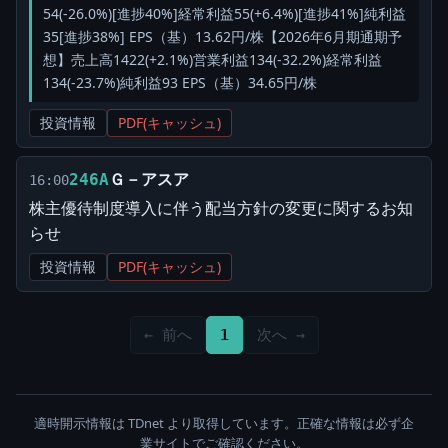
54(-26.0%)[進捗40%]経常利益55(+6.4%)[進捗41%]純利益
35[進捗38%] EPS（基）13.62円/株【2026年6月期通期予
想】売上高1422(+2.1%)営業利益134(-32.2%)経常利益
134(-23.7%)純利益93 EPS（基）34.65円/株
投資情報
PDF(キャッシュ)
Ｇ－アスア
246A
16:00
株主優待制度導入に伴う配当方針の変更に関するお知
らせ
投資情報
PDF(キャッシュ)
← 前へ
1
次へ →
適時開示情報は TDnet より取得しています。正確な情報は必ず企
業サイトでご確認ください。