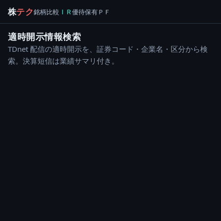
株
テク
銘柄
比較
ＩＲ
優待
保有
ＰＦ
適時開示情報検索
TDnet 配信の適時開示を、証券コード・企業名・区分から検
索。決算短信は業績サマリ付き。