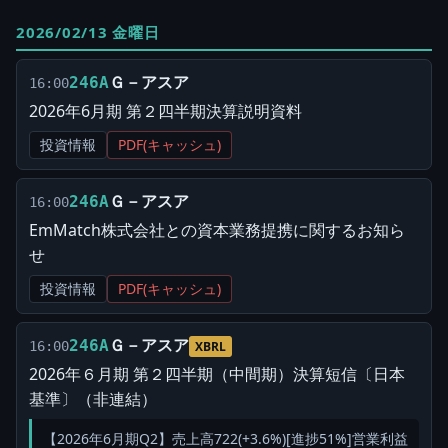
2026/02/13 金曜日
Ｇ－アスア
246A
16:00
2026年6月期 第２四半期決算説明資料
投資情報
PDF(キャッシュ)
Ｇ－アスア
246A
16:00
EmMatch株式会社との資本業務提携に関するお知ら
せ
投資情報
PDF(キャッシュ)
Ｇ－アスア
246A
16:00
XBRL
2026年６月期 第２四半期（中間期）決算短信〔日本
基準〕（非連結）
【2026年6月期Q2】売上高722(+3.6%)[進捗51%]営業利益