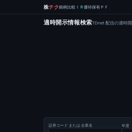
株
テク
銘柄
比較
ＩＲ
優待
保有
ＰＦ
適時開示情報検索
TDnet 配信の
証券コード または 企業名
年度