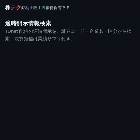
株
テク
銘柄
比較
ＩＲ
優待
保有
ＰＦ
適時開示情報検索
TDnet 配信の適時開示を、証券コード・企業名・区分から検
索。決算短信は業績サマリ付き。