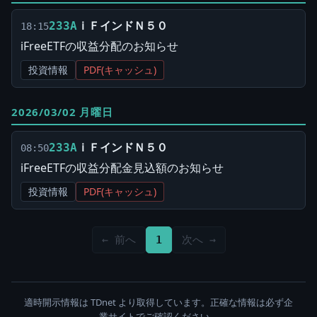
ｉＦインドＮ５０
233A
18:15
iFreeETFの収益分配のお知らせ
投資情報
PDF(キャッシュ)
2026/03/02 月曜日
ｉＦインドＮ５０
233A
08:50
iFreeETFの収益分配金見込額のお知らせ
投資情報
PDF(キャッシュ)
← 前へ
1
次へ →
適時開示情報は TDnet より取得しています。正確な情報は必ず企
業サイトでご確認ください。