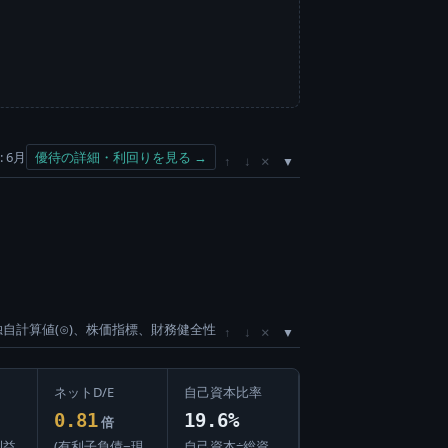
 6月
優待の詳細・利回りを見る →
×
↑
↓
独自計算値(⊙)、株価指標、財務健全性
×
↑
↓
ネットD/E
自己資本比率
0.81
19.6%
倍
利益
(有利子負債−現
自己資本÷総資