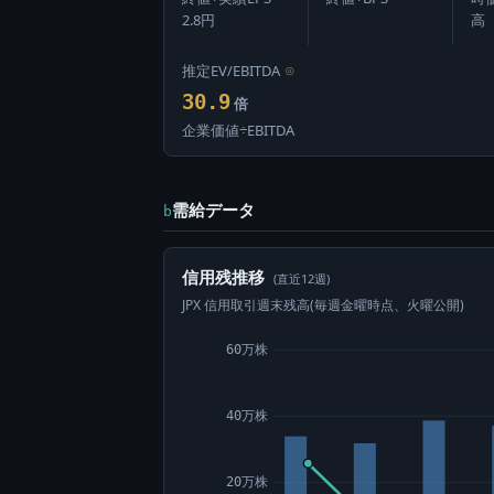
2.8円
高
推定EV/EBITDA
⊙
30.9
倍
企業価値÷EBITDA
需給データ
b
信用残推移
(直近12週)
JPX 信用取引週末残高(毎週金曜時点、火曜公開)
60万株
40万株
20万株