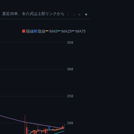
直近35本、令八式は上部リンクから
×
↑
↓
陽線
陰線
MA5
MA25
MA75
350
300
250
200