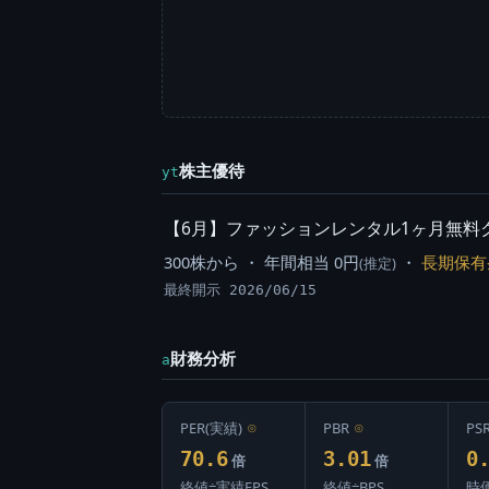
株主優待
yt
【6月】ファッションレンタル1ヶ月無料クーポン(ai
300株から ・ 年間相当 0円
・
長期保有
(推定)
最終開示 2026/06/15
財務分析
a
PER(実績)
⊙
PBR
⊙
PS
70.6
3.01
0
倍
倍
終値÷実績EPS
終値÷BPS
時