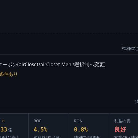
権利確定:
rCloset/airCloset Men's選択制へ変更)
条件あり
R
⊙
ROE
ROA
利益の質
.33
4.5%
0.8%
良好
倍
価総額÷売上
純利益÷自己資
純利益÷総資産
営業CF ≥ 純