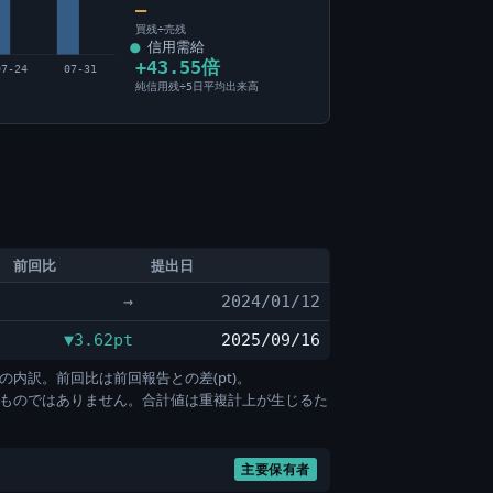
―
買残÷売残
信用需給
+43.55倍
07-24
07-31
純信用残÷5日平均出来高
前回比
提出日
→
2024/01/12
▼3.62pt
2025/09/16
の内訳。前回比は前回報告との差(pt)。
すものではありません。合計値は重複計上が生じるた
主要保有者