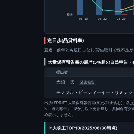
0株
05-15
05-22
05-29
逆日歩(品貸料率)
直近・前年とも逆日歩なし(貸借取引で株不足が
大量保有報告書の履歴(5%超の自己申告・
提出者
天沼 聰
過去報告
モノフル・ピーティーイー・リミテッ
出所: EDINET 大量保有報告書(変更/訂正含む
※「過去報告」=18か月以上更新無し。共同保有
め表示しません。
大株主TOP10(2025/06/30時点)