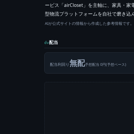
ービス「airCloset」を主軸に、家具・
型物流プラットフォームを自社で磨き込
AIが公式サイトの情報から作成した参考情報です
配当
dv
無配
配当利回り
予想配当 0円(予想ベース)