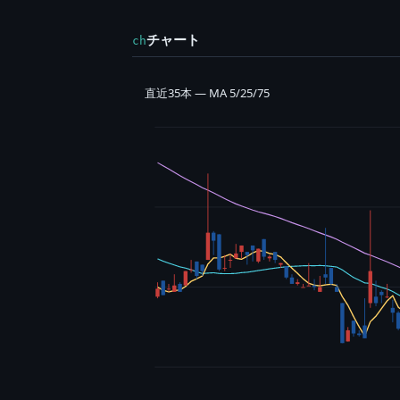
チャート
ch
直近35本 — MA 5/25/75