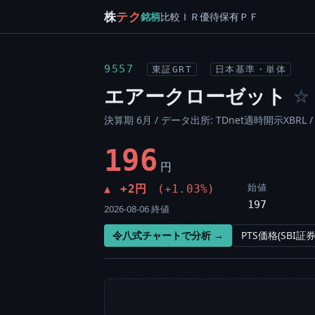
株
テク
銘柄
比較
ＩＲ
優待
保有
ＰＦ
9557
東証GRT
日本基準・単体
エアークローゼット
☆
決算期 6月 / データ出所: TDnet適時開示XBRL 
196
円
始値
+2円
(+1.03%)
▲
197
2026-08-06 終値
令八式チャートで分析 →
PTS価格(SBI証券