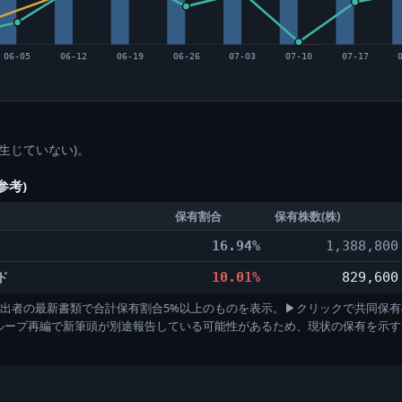
06-05
06-12
06-19
06-26
07-03
07-10
07-17
生じていない)。
参考)
保有割合
保有株数(株)
16.94%
1,388,800
ド
10.01%
829,600
)。各提出者の最新書類で合計保有割合5%以上のものを表示。▶クリックで共同保有
グループ再編で新筆頭が別途報告している可能性があるため、現状の保有を示