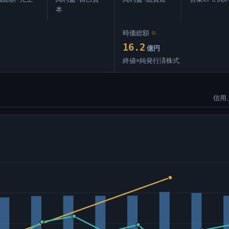
本
時価総額
⊙
16.2
億円
終値×純発行済株式
信用