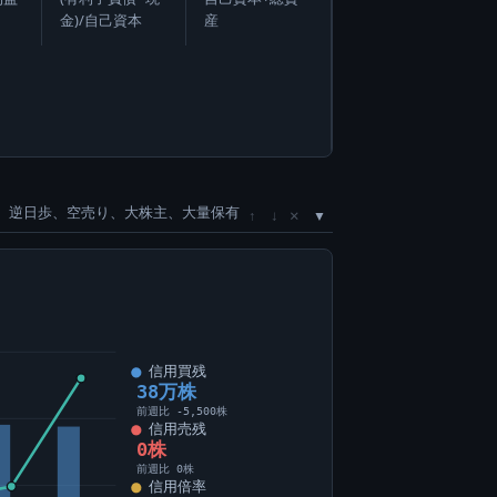
金)/自己資本
産
、逆日歩、空売り、大株主、大量保有
×
↑
↓
信用買残
38万株
前週比 -5,500株
信用売残
0株
前週比 0株
信用倍率