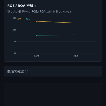
ROE / ROA 推移
⊙
稼ぐ力の趨勢(%)。ROEとROAの差=財務レバレッジ
30%
ROE
ROA
20%
10%
0%
24/9
25/9
数値で確認 ▽