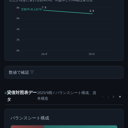
7.5
8%
営業CF÷売上高(%)
6.9
6%
4%
2%
0%
24/9
25/9
数値で確認 ▽
貸借対照表デー
2025/9期 / バランスシート構成、資
e
×
↑
↓
本構造
タ
バランスシート構成