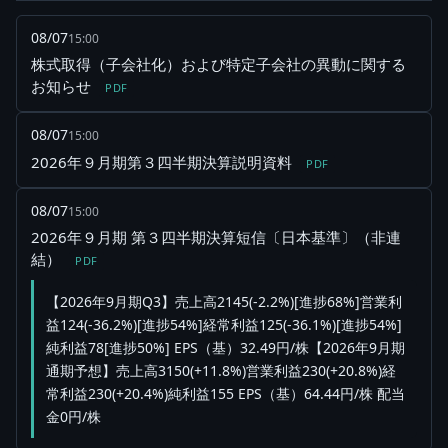
08/07
15:00
株式取得（子会社化）および特定子会社の異動に関する
お知らせ
PDF
08/07
15:00
2026年９月期第３四半期決算説明資料
PDF
08/07
15:00
2026年９月期 第３四半期決算短信〔日本基準〕（非連
結）
PDF
【2026年9月期Q3】売上高2145(-2.2%)[進捗68%]営業利
益124(-36.2%)[進捗54%]経常利益125(-36.1%)[進捗54%]
純利益78[進捗50%] EPS（基）32.49円/株【2026年9月期
通期予想】売上高3150(+11.8%)営業利益230(+20.8%)経
常利益230(+20.4%)純利益155 EPS（基）64.44円/株 配当
金0円/株