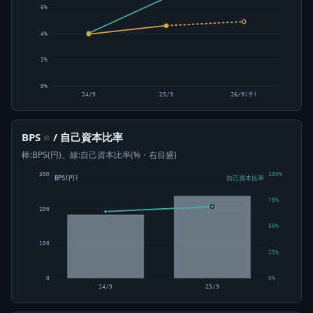
6%
4%
2%
0%
24/9
25/9
26/9(予)
BPS
/ 自己資本比率
⊙
棒:BPS(円)、線:自己資本比率(%・右目盛)
300
100%
BPS(円)
自己資本比率
75%
200
50%
100
25%
0
0%
24/9
25/9