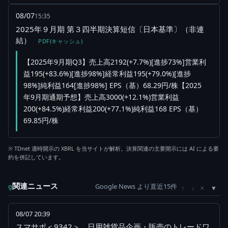
08/07
15:35
2025年９月期 第３四半期決算短信〔日本基準〕（非連
結）
PDF(キャッシュ)
【2025年9月期Q3】売上高2192(+7.7%)[進捗73%]営業利
益195(+83.6%)[進捗98%]経常利益195(+79.0%)[進捗
98%]純利益164[進捗98%] EPS（基）68.29円/株【2025
年9月期通期予想】売上高3000(+12.1%)営業利益
200(+84.5%)経常利益200(+77.1%)純利益168 EPS（基）
69.85円/株
※ TDnet 適時開示の XBRL を当サイトが解析。決算関連の主要開示には AI による要
約を併記しています。
関連ニュース
Google News より直近15件
×
g
↑
↓
08/07 20:39
スマサポ＜9342＞、日用雑貨品企画・販売のトレードワ