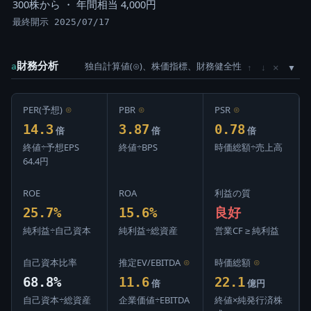
300株から ・ 年間相当 4,000円
最終開示 2025/07/17
財務分析
独自計算値(⊙)、株価指標、財務健全性
×
a
↑
↓
PER(予想)
⊙
PBR
⊙
PSR
⊙
14.3
3.87
0.78
倍
倍
倍
終値÷予想EPS
終値÷BPS
時価総額÷売上高
64.4円
ROE
ROA
利益の質
25.7%
15.6%
良好
純利益÷自己資本
純利益÷総資産
営業CF ≥ 純利益
自己資本比率
推定EV/EBITDA
⊙
時価総額
⊙
68.8%
11.6
22.1
倍
億円
自己資本÷総資産
企業価値÷EBITDA
終値×純発行済株