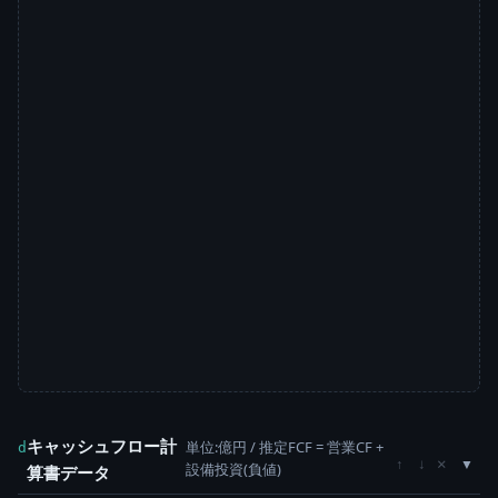
キャッシュフロー計
単位:億円 / 推定FCF = 営業CF +
d
×
↑
↓
設備投資(負値)
算書データ