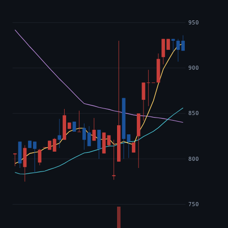
950
900
850
800
750