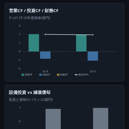
営業CF / 投資CF / 財務CF
3つの CF の年度推移(億円)
3
2
1
0
-1
-2
24/9
25/9
営業CF
投資CF
財務CF
推定FCF⊙
設備投資 vs 減価償却
投資と償却のバランス(億円)
1
0