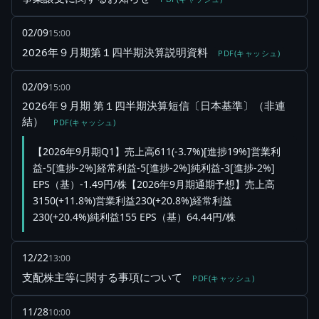
02/09
15:00
2026年９月期第１四半期決算説明資料
PDF(キャッシュ)
02/09
15:00
2026年９月期 第１四半期決算短信〔日本基準〕（非連
結）
PDF(キャッシュ)
【2026年9月期Q1】売上高611(-3.7%)[進捗19%]営業利
益-5[進捗-2%]経常利益-5[進捗-2%]純利益-3[進捗-2%]
EPS（基）-1.49円/株【2026年9月期通期予想】売上高
3150(+11.8%)営業利益230(+20.8%)経常利益
230(+20.4%)純利益155 EPS（基）64.44円/株
12/22
13:00
支配株主等に関する事項について
PDF(キャッシュ)
11/28
10:00