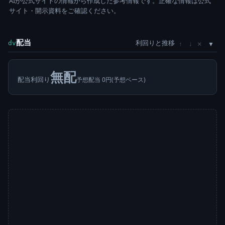
AIが公式サイトの情報から作成した参考情報です。正確な情報は公式
サイト・開示資料をご確認ください。
配当
利回りと推移
×
dv
↑
↓
無配
配当利回り
予想配当 0円(予想ベース)