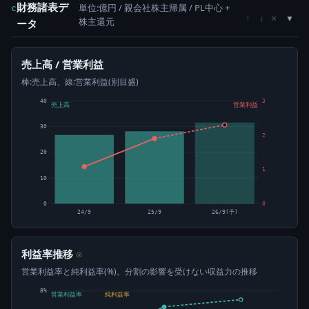
財務諸表デ
単位:億円 / 親会社株主帰属 / PL中心 +
c
×
↑
↓
株主還元
ータ
売上高 / 営業利益
棒:売上高、線:営業利益(別目盛)
40
3
売上高
営業利益
30
2
20
1
10
0
0
24/9
25/9
26/9(予)
利益率推移
⊙
営業利益率と純利益率(%)。分割の影響を受けない収益力の推移
8%
営業利益率
純利益率