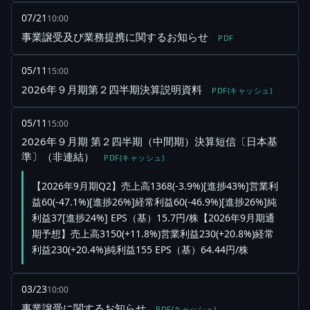
07/21
10:00
事業譲受及び業務提携に関するお知らせ
PDF
05/11
15:00
2026年９月期第２四半期決算説明資料
PDF(キャッシュ)
05/11
15:00
2026年９月期 第２四半期（中間期）決算短信〔日本基
準〕（非連結）
PDF(キャッシュ)
【2026年9月期Q2】売上高1368(-3.9%)[進捗43%]営業利
益60(-47.1%)[進捗26%]経常利益60(-46.9%)[進捗26%]純
利益37[進捗24%] EPS（基）15.7円/株【2026年9月期通
期予想】売上高3150(+11.8%)営業利益230(+20.8%)経常
利益230(+20.4%)純利益155 EPS（基）64.44円/株
03/23
10:00
事業譲受に関するお知らせ
PDF(キャッシュ)