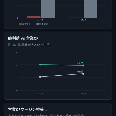
0
0
24/9
25/9
設備投資
減価償却
純利益 vs 営業CF
利益の質(乖離が大きいと注意)
3
営業CF
2
純利益
1
0
24/9
25/9
営業CFマージン推移
⊙
売上が現金に変わる効率(%)。利益率との乖離は要注意