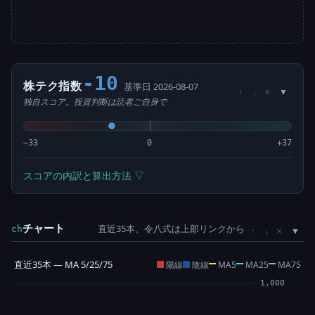
-10
株テク指数
基準日 2026-08-07
×
↑
↓
独自スコア。投資判断は読者ご自身で
−33
0
+37
スコアの内訳と算出方法 ▽
チャート
直近35本、令八式は上部リンクから
×
ch
↑
↓
直近35本 — MA 5/25/75
陽線
陰線
MA5
MA25
MA75
1,000