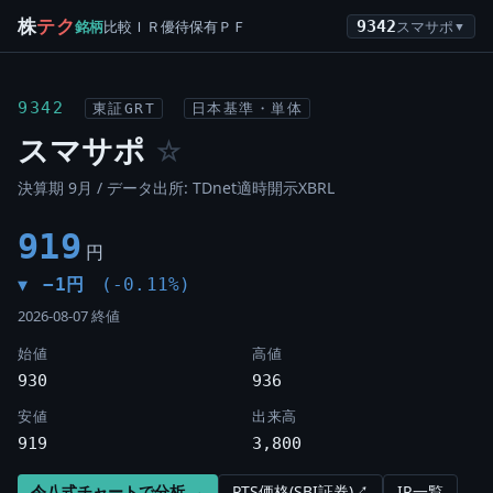
株
テク
銘柄
比較
ＩＲ
優待
保有
ＰＦ
9342
スマサポ
▼
9342
東証GRT
日本基準・単体
スマサポ
☆
決算期 9月 / データ出所: TDnet適時開示XBRL
919
円
−1円
(-0.11%)
▼
2026-08-07 終値
始値
高値
930
936
安値
出来高
919
3,800
令八式チャートで分析 →
PTS価格(SBI証券)↗
IR一覧