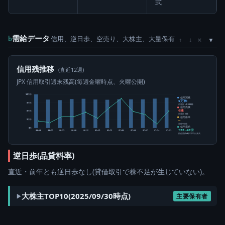
式
需給データ
信用、逆日歩、空売り、大株主、大量保有
×
b
↑
↓
信用残推移
(直近12週)
JPX 信用取引週末残高(毎週金曜時点、火曜公開)
10万株
信用買残
9万株
8万株
前週比 +2,800株
信用売残
0株
5万株
前週比 0株
信用倍率
3万株
―
買残÷売残
信用需給
0株
+33.40倍
05-15
05-22
05-29
06-05
06-12
06-19
06-26
07-03
07-10
07-17
07-24
07-31
純信用残÷5日平均出来高
逆日歩(品貸料率)
直近・前年とも逆日歩なし(貸借取引で株不足が生じていない)。
大株主TOP10(2025/09/30時点)
主要保有者