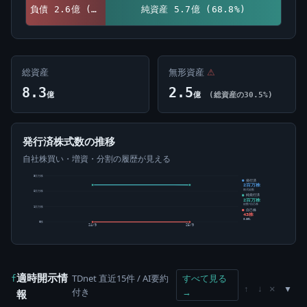
負債 2.6億 (31.2%)
純資産 5.7億 (68.8%)
総資産
無形資産
⚠
8.3
2.5
億
億
(総資産の30.5%)
発行済株式数の推移
自社株買い・増資・分割の履歴が見える
3百万株
発行済
2百万株
株式総数
2百万株
純発行済
2百万株
総数-自己株
1百万株
自己株
43株
0.00%
0株
24/9
25/9
適時開示情
TDnet 直近15件 / AI要約
すべて見る
f
×
↑
↓
付き
→
報