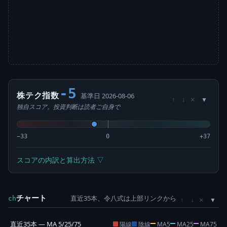
-5
株テク指数
基準日 2026-08-06
×
↑
↓
独自スコア。投資判断は読者ご自身で
−33
0
+37
スコアの内訳と算出方法 ▽
チャート
直近35本、令八式は上部リンクから
×
ch
↑
↓
直近35本 — MA 5/25/75
陽線
陰線
MA5
MA25
MA75