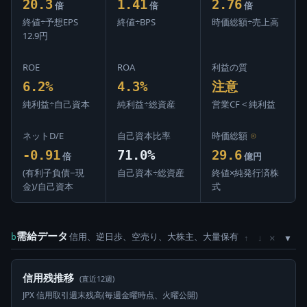
20.3
1.41
2.76
倍
倍
倍
終値÷予想EPS
終値÷BPS
時価総額÷売上高
12.9円
ROE
ROA
利益の質
6.2%
4.3%
注意
純利益÷自己資本
純利益÷総資産
営業CF < 純利益
ネットD/E
自己資本比率
時価総額
⊙
-0.91
71.0%
29.6
倍
億円
(有利子負債−現
自己資本÷総資産
終値×純発行済株
金)/自己資本
式
需給データ
信用、逆日歩、空売り、大株主、大量保有
×
b
↑
↓
信用残推移
(直近12週)
JPX 信用取引週末残高(毎週金曜時点、火曜公開)