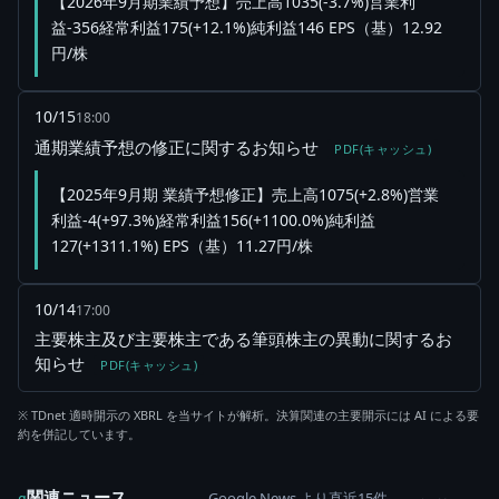
【2026年9月期業績予想】売上高1035(-3.7%)営業利
益-356経常利益175(+12.1%)純利益146 EPS（基）12.92
円/株
10/15
18:00
通期業績予想の修正に関するお知らせ
PDF(キャッシュ)
【2025年9月期 業績予想修正】売上高1075(+2.8%)営業
利益-4(+97.3%)経常利益156(+1100.0%)純利益
127(+1311.1%) EPS（基）11.27円/株
10/14
17:00
主要株主及び主要株主である筆頭株主の異動に関するお
知らせ
PDF(キャッシュ)
※ TDnet 適時開示の XBRL を当サイトが解析。決算関連の主要開示には AI による要
約を併記しています。
関連ニュース
Google News より直近15件
g