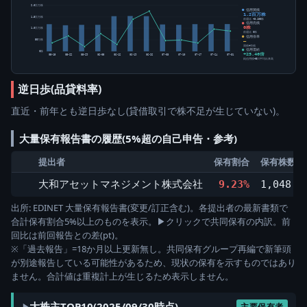
2.0百万株
信用買残
1.2百万株
1.5百万株
前週比 +3,100株
信用売残
0株
1.0百万株
前週比 0株
信用倍率
50万株
―
買残÷売残
信用需給
0株
+25.46倍
05-15
05-22
05-29
06-05
06-12
06-19
06-26
07-03
07-10
07-17
07-24
07-31
純信用残÷5日平均出来高
逆日歩(品貸料率)
直近・前年とも逆日歩なし(貸借取引で株不足が生じていない)。
大量保有報告書の履歴(5%超の自己申告・参考)
提出者
保有割合
保有株数(株
大和アセットマネジメント株式会社
9.23%
1,048,1
出所: EDINET 大量保有報告書(変更/訂正含む)。各提出者の最新書類で
合計保有割合5%以上のものを表示。▶クリックで共同保有の内訳。前
回比は前回報告との差(pt)。
※「過去報告」=18か月以上更新無し。共同保有グループ再編で新筆頭
が別途報告している可能性があるため、現状の保有を示すものではあり
ません。合計値は重複計上が生じるため表示しません。
大株主TOP10(2025/09/30時点)
主要保有者