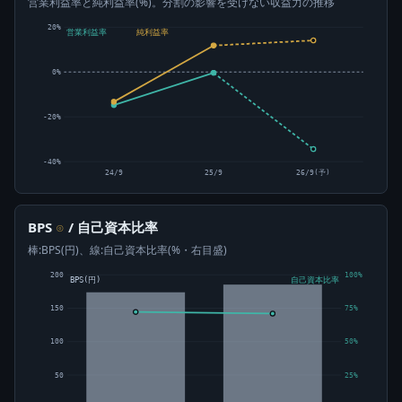
営業利益率と純利益率(%)。分割の影響を受けない収益力の推移
20%
営業利益率
純利益率
0%
-20%
-40%
24/9
25/9
26/9(予)
BPS
/ 自己資本比率
⊙
棒:BPS(円)、線:自己資本比率(%・右目盛)
200
100%
BPS(円)
自己資本比率
150
75%
100
50%
50
25%