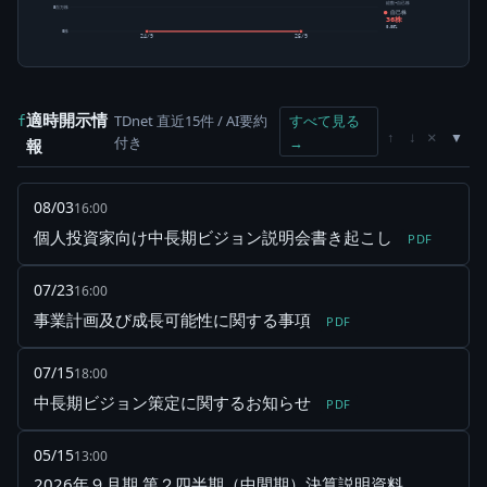
総数-自己株
5百万株
自己株
36株
0.00%
0株
24/9
25/9
適時開示情
TDnet 直近15件 / AI要約
すべて見る
f
×
↑
↓
付き
→
報
08/03
16:00
個人投資家向け中長期ビジョン説明会書き起こし
PDF
07/23
16:00
事業計画及び成長可能性に関する事項
PDF
07/15
18:00
中長期ビジョン策定に関するお知らせ
PDF
05/15
13:00
2026年９月期 第２四半期（中間期）決算説明資料