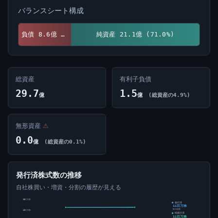
バランスシート構成
負債 8.6億 (29.0%)
純資産 21.1億 (71.0%)
総資産
有利子負債
29.7
1.5
億
億
(総資産の4.9%)
無形資産
⚠
0.0
億
(総資産の0.1%)
発行済株式数の推移
自社株買い・増資・分割の履歴が見える
15百万株
発行済
11百万株
株式総数
10百万株
純発行済
11百万株