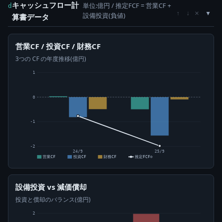
キャッシュフロー計
単位:億円 / 推定FCF = 営業CF +
d
×
↑
↓
設備投資(負値)
算書データ
営業CF / 投資CF / 財務CF
3つの CF の年度推移(億円)
1
0
-1
-2
24/9
25/9
営業CF
投資CF
財務CF
推定FCF⊙
設備投資 vs 減価償却
投資と償却のバランス(億円)
2