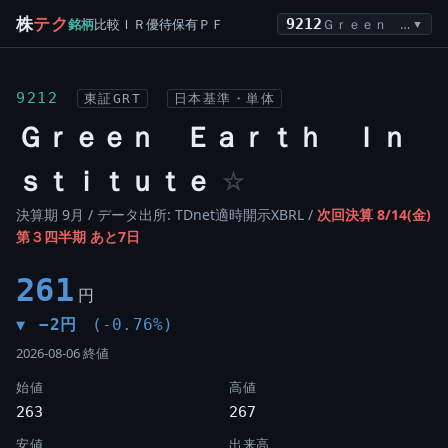
株
テク
銘柄
比較
ＩＲ
優待
保有
ＰＦ
9212
Ｇｒｅｅｎ Ｅａｒｔｈ Ｉｎｓｔｉｔｕｔｅ
▼
9212
東証GRT
日本基準・単体
Ｇｒｅｅｎ Ｅａｒｔｈ Ｉｎ
ｓｔｉｔｕｔｅ
☆
決算期 9月 / データ出所: TDnet適時開示XBRL /
次回決算 8/14(金)
第３四半期 あと7日
261
円
−2円
(-0.76%)
▼
2026-08-06 終値
始値
高値
263
267
安値
出来高