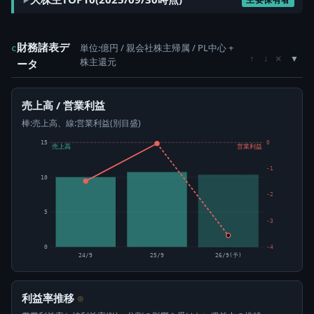
財務諸表デ
単位:億円 / 親会社株主帰属 / PL中心 +
c
×
↑
↓
株主還元
ータ
売上高 / 営業利益
棒:売上高、線:営業利益(別目盛)
15
0
売上高
営業利益
-1
10
-2
5
-3
0
-4
24/9
25/9
26/9(予)
利益率推移
⊙