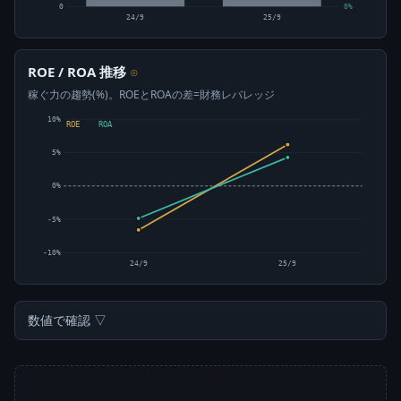
0
0%
24/9
25/9
ROE / ROA 推移
⊙
稼ぐ力の趨勢(%)。ROEとROAの差=財務レバレッジ
10%
ROE
ROA
5%
0%
-5%
-10%
24/9
25/9
数値で確認 ▽