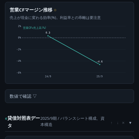
営業CFマージン推移
⊙
売上が現金に変わる効率(%)。利益率との乖離は要注意
2%
営業CF÷売上高(%)
0.3
0%
-2%
-4%
-4.6
-6%
24/9
25/9
数値で確認 ▽
貸借対照表デー
2025/9期 / バランスシート構成、資
e
×
↑
↓
本構造
タ