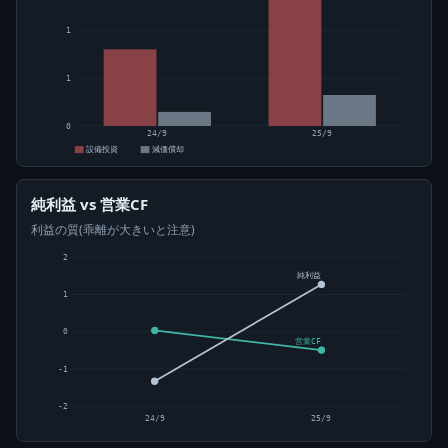
1
1
0
24/9
25/9
設備投資
減価償却
純利益 vs 営業CF
利益の質(乖離が大きいと注意)
2
純利益
1
0
営業CF
-1
-2
24/9
25/9