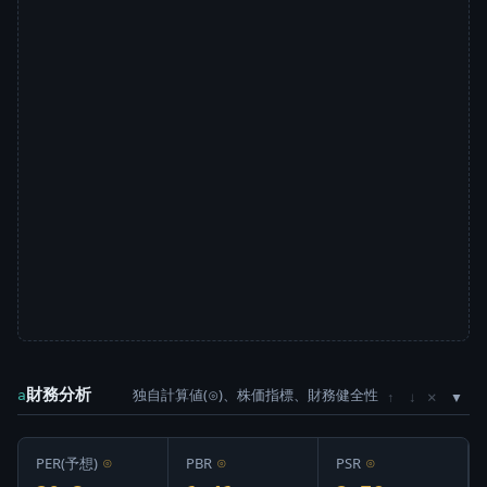
財務分析
独自計算値(⊙)、株価指標、財務健全性
×
a
↑
↓
PER(予想)
⊙
PBR
⊙
PSR
⊙