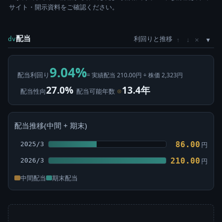
サイト・開示資料をご確認ください。
配当
利回りと推移
×
dv
↑
↓
9.04%
配当利回り
= 実績配当 210.00円 ÷ 株価 2,323円
27.0%
13.4年
配当性向
配当可能年数
⊙
配当推移(中間 + 期末)
86.00
2025/3
円
210.00
2026/3
円
中間配当
期末配当