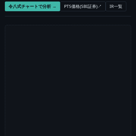
令八式チャートで分析 →
PTS価格(SBI証券)↗
IR一覧