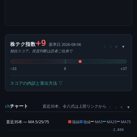
+9
株テク指数
基準日 2026-08-06
×
↑
↓
独自スコア。投資判断は読者ご自身で
−33
0
+37
スコアの内訳と算出方法 ▽
チャート
直近35本、令八式は上部リンクから
×
ch
↑
↓
直近35本 — MA 5/25/75
陽線
陰線
MA5
MA25
MA75
2,800