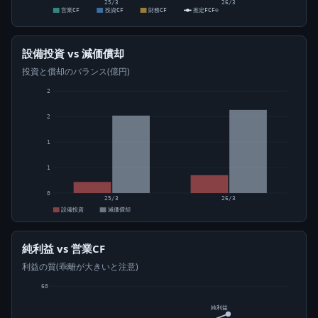
25/3
26/3
営業CF
投資CF
財務CF
推定FCF⊙
設備投資 vs 減価償却
投資と償却のバランス(億円)
2
2
1
1
0
25/3
26/3
設備投資
減価償却
純利益 vs 営業CF
利益の質(乖離が大きいと注意)
60
純利益