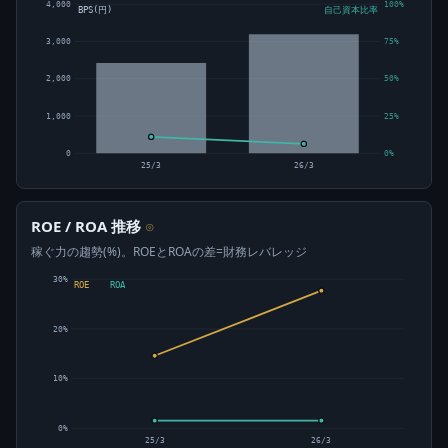
4,000
100%
BPS(円)
自己資本比率
3,000
75%
2,000
50%
1,000
25%
0
0%
25/3
26/3
ROE / ROA 推移
⊙
稼ぐ力の趨勢(%)。ROEとROAの差=財務レバレッジ
30%
ROE
ROA
20%
10%
0%
25/3
26/3