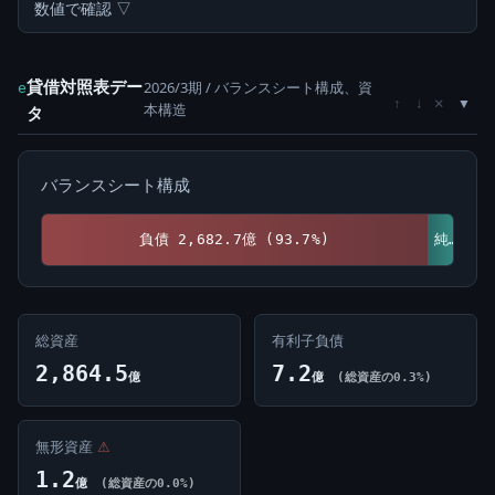
数値で確認 ▽
貸借対照表デー
2026/3期 / バランスシート構成、資
e
×
↑
↓
本構造
タ
バランスシート構成
負債 2,682.7億 (93.7%)
純資産 181.8億 (6.3%)
総資産
有利子負債
2,864.5
7.2
億
億
(総資産の0.3%)
無形資産
⚠
1.2
億
(総資産の0.0%)