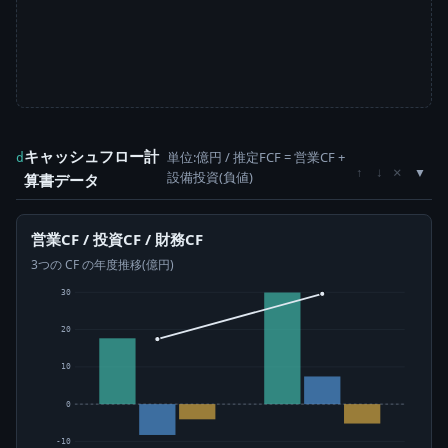
キャッシュフロー計
単位:億円 / 推定FCF = 営業CF +
d
×
↑
↓
設備投資(負値)
算書データ
営業CF / 投資CF / 財務CF
3つの CF の年度推移(億円)
30
20
10
0
-10