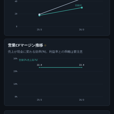
40
営業CF
20
0
25/3
26/3
営業CFマージン推移
⊙
売上が現金に変わる効率(%)。利益率との乖離は要注意
30%
営業CF÷売上高(%)
23.0
23.0
20%
10%
0%
25/3
26/3