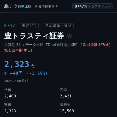
株
テク
銘柄
比較
ＩＲ
優待
保有
ＰＦ
8747
豊トラスティ証券
▼
8747
東証STD
日本基準・連結
豊トラスティ証券
☆
決算期 3月 / データ出所: TDnet適時開示XBRL /
次回決算 8/7(金)
第１四半期 本日!
2,323
円
−40円
(-1.69%)
▼
2026-08-06 終値
始値
高値
2,400
2,421
安値
出来高
2,323
15,500