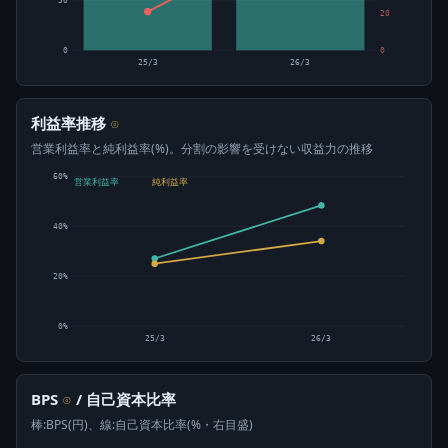
50
20
0
0
25/3
26/3
利益率推移
⊙
営業利益率と純利益率(%)。分割の影響を受けない収益力の推移
60%
営業利益率
純利益率
40%
20%
0%
25/3
26/3
BPS
/ 自己資本比率
⊙
棒:BPS(円)、線:自己資本比率(%・右目盛)