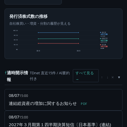
発行済株式数の推移
自社株買い・増資・分割の履歴が見える
10百万株
発行済
9百万株
8百万株
株式総数
純発行済
6百万株
5百万株
総数-自己株
自己株
3百万株
3百万株
36.05%
0株
25/3
26/3
適時開示情
TDnet 直近15件 / AI要約
すべて見る
f
×
↑
↓
付き
→
報
08/07
15:00
連結総資産の増加に関するお知らせ
PDF
08/07
15:00
2027年３月期第１四半期決算短信〔日本基準〕(連結)