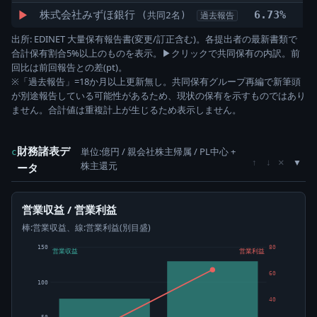
▶
株式会社みずほ銀行
6.73%
59
(共同2名)
過去報告
出所: EDINET 大量保有報告書(変更/訂正含む)。各提出者の最新書類で
合計保有割合5%以上のものを表示。▶クリックで共同保有の内訳。前
回比は前回報告との差(pt)。
※「過去報告」=18か月以上更新無し。共同保有グループ再編で新筆頭
が別途報告している可能性があるため、現状の保有を示すものではあり
ません。合計値は重複計上が生じるため表示しません。
財務諸表デ
単位:億円 / 親会社株主帰属 / PL中心 +
c
×
↑
↓
株主還元
ータ
営業収益 / 営業利益
棒:営業収益、線:営業利益(別目盛)
150
80
営業収益
営業利益
60
100
40