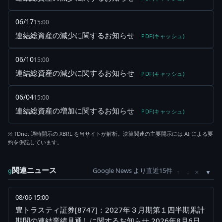
06/17
15:00
連結総資産の減少に関するお知らせ
PDF(キャッシュ)
06/10
15:00
連結総資産の減少に関するお知らせ
PDF(キャッシュ)
06/04
15:00
連結総資産の増加に関するお知らせ
PDF(キャッシュ)
※ TDnet 適時開示の XBRL を当サイトが解析。決算関連の主要開示には AI による要
約を併記しています。
関連ニュース
Google News より直近15件
×
g
↑
↓
08/06 15:00
豊トラスティ証券[8747]：2027年３月期第１四半期累計
期間の連結業績見通しに関するお知らせ 2026年8月6日