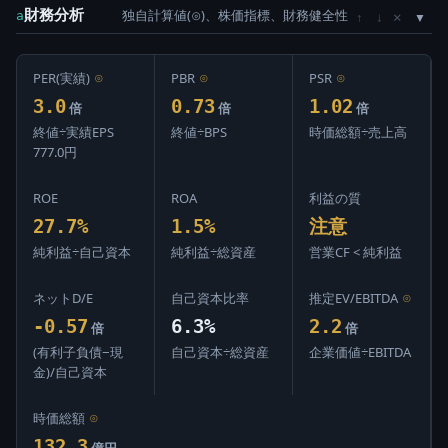
財務分析
独自計算値(⊙)、株価指標、財務健全性
×
a
↑
↓
PER(実績)
⊙
PBR
⊙
PSR
⊙
3.0
0.73
1.02
倍
倍
倍
終値÷実績EPS
終値÷BPS
時価総額÷売上高
777.0円
ROE
ROA
利益の質
27.7%
1.5%
注意
純利益÷自己資本
純利益÷総資産
営業CF < 純利益
ネットD/E
自己資本比率
推定EV/EBITDA
⊙
-0.57
6.3%
2.2
倍
倍
(有利子負債−現
自己資本÷総資産
企業価値÷EBITDA
金)/自己資本
時価総額
⊙
132.3