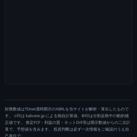
財務数値はTDnet適時開示のXBRLを当サイトが解析・算出したもので
す。 ⊙印は kabutec.jp による独自計算値、⚙印は分割反映中の動的補
正値です。 推定FCF・利益の質・ネットD/E等は開示数値からの二次計
算で、予想値を含みます。 投資判断は必ず一次情報をご確認のうえ自
己責任で。