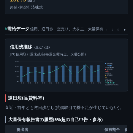
億円
終値×純発行済株式
需給データ
信用、逆日歩、空売り、大株主、大量保有
×
b
↑
↓
信用残推移
(直近12週)
JPX 信用取引週末残高(毎週金曜時点、火曜公開)
20万株
信用買残
17万株
15万株
前週比 +3,300株
信用売残
0株
10万株
前週比 0株
信用倍率
5万株
―
買残÷売残
信用需給
0株
+16.51倍
05-15
05-22
05-29
06-05
06-12
06-19
06-26
07-03
07-10
07-17
07-24
07-31
純信用残÷5日平均出来高
逆日歩(品貸料率)
直近・前年とも逆日歩なし(貸借取引で株不足が生じていない)。
大量保有報告書の履歴(5%超の自己申告・参考)
提出者
保有割合
保有