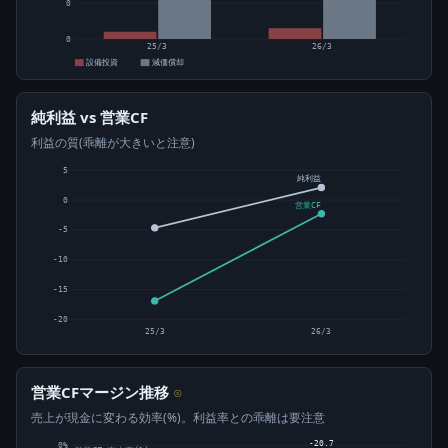
0
0
25/3
26/3
設備投資
減価償却
純利益 vs 営業CF
利益の質(乖離が大きいと注意)
5
純利益
0
営業CF
-5
-10
-15
-20
25/3
26/3
営業CFマージン推移
⊙
売上が現金に変わる効率(%)。利益率との乖離は要注意
-20.7
0%