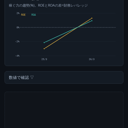
稼ぐ力の趨勢(%)。ROEとROAの差=財務レバレッジ
2%
ROE
ROA
0%
-2%
-4%
25/3
26/3
数値で確認 ▽