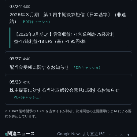
07/24
14:00
2026年３月期 第１四半期決算短信〔日本基準〕（非連
結）
PDF(キャッシュ)
【2026年3月期Q1】営業収益171営業利益-79経常利
益-17純利益-18 EPS（基）-1.95円/株
05/27
14:40
配当金受領に関するお知らせ
PDF(キャッシュ)
05/23
14:10
株主提案に対する当社取締役会意見に関するお知らせ
PDF(キャッシュ)
※ TDnet 適時開示の XBRL を当サイトが解析。決算関連の主要開示には AI による要
約を併記しています。
関連ニュース
Google News より直近15件
×
g
↑
↓