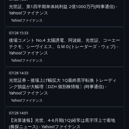
光世証、第1四半期単体純利益 2億1000万円(時事通信) -
Yahoo!ファイナンス
Yahoo!ファイナンス
07/28 15:33
後場コメント No.4 太陽誘電、阿波銀、光世証、コーエー
テクモ、シーヴイエス、ＧＭＯ(トレーダーズ・ウェブ) -
Yahoo!ファイナンス
Yahoo!ファイナンス
07/28 14:33
光世証券－後場上げ幅拡大 1Q最終黒字転換 トレーディ
ング損益が大幅増〔DZH 個別株情報〕(時事通信) -
Yahoo!ファイナンス
Yahoo!ファイナンス
07/28 14:01
【決算速報】光世、4-6月期(1Q)経常は黒字浮上で着地
(株探ニュース) - Yahoo!ファイナンス