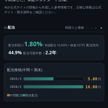
AIが公式サイトの情報から作成した参考情報です。正確な情報は公式
サイト・開示資料をご確認ください。
配当
利回りと推移
×
dv
↑
↓
1.80%
配当利回り
配当性向
= 実績配当 10.00円 ÷ 株価 557円
44.9%
2.2年
配当可能年数
⊙
配当推移(中間 + 期末)
5.00
2025/3
円
10.00
2026/3
円
中間配当
期末配当