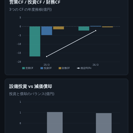
営業CF / 投資CF / 財務CF
3つの CF の年度推移(億円)
5
0
-5
-10
-15
-20
25/3
26/3
営業CF
投資CF
財務CF
推定FCF⊙
設備投資 vs 減価償却
投資と償却のバランス(億円)
1
1
0