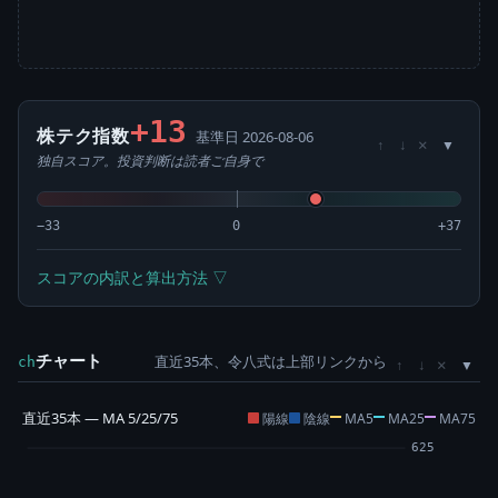
+13
株テク指数
基準日 2026-08-06
×
↑
↓
独自スコア。投資判断は読者ご自身で
−33
0
+37
スコアの内訳と算出方法 ▽
チャート
直近35本、令八式は上部リンクから
×
ch
↑
↓
直近35本 — MA 5/25/75
陽線
陰線
MA5
MA25
MA75
625