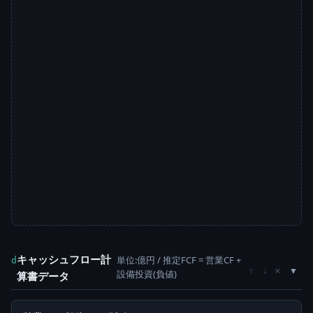
キャッシュフロー計
単位:億円 / 推定FCF = 営業CF +
d
×
↑
↓
設備投資(負値)
算書データ