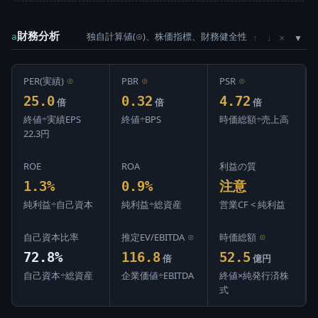
財務分析
独自計算値(⊙)、株価指標、財務健全性
×
a
↑
↓
PER(実績)
⊙
PBR
⊙
PSR
⊙
25.0
0.32
4.72
倍
倍
倍
終値÷実績EPS
終値÷BPS
時価総額÷売上高
22.3円
ROE
ROA
利益の質
1.3%
0.9%
注意
純利益÷自己資本
純利益÷総資産
営業CF < 純利益
自己資本比率
推定EV/EBITDA
⊙
時価総額
⊙
72.8%
116.8
52.5
倍
億円
自己資本÷総資産
企業価値÷EBITDA
終値×純発行済株
式