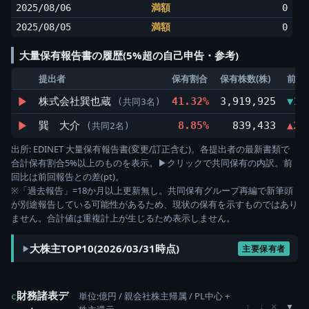
2025/08/06
満額
0
2025/08/05
満額
0
大量保有報告書の履歴(5%超の自己申告・参考)
提出者
保有割合
保有株数(株)
前回
▶
株式会社巽也蔵
41.32%
3,919,925
▼1.
(共同3名)
▶
巽 大介
8.85%
839,433
▲2.
(共同2名)
出所: EDINET 大量保有報告書(変更/訂正含む)。各提出者の最新書類で
合計保有割合5%以上のものを表示。▶クリックで共同保有の内訳。前
回比は前回報告との差(pt)。
※「過去報告」=18か月以上更新無し。共同保有グループ再編で新筆頭
が別途報告している可能性があるため、現状の保有を示すものではあり
ません。合計値は重複計上が生じるため表示しません。
大株主TOP10(2026/03/31時点)
主要保有者
財務諸表デ
単位:億円 / 親会社株主帰属 / PL中心 +
c
×
↑
↓