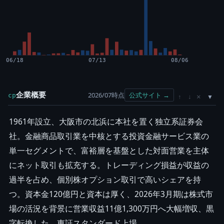
06/18
07/13
08/06
企業概要
2026/07時点
公式サイト →
cp
×
↑
↓
1961年設立、大阪市の北浜に本社を置く独立系証券会
社。金融商品取引業を中核とする投資金融サービス業の
単一セグメントで、富裕層を基盤とした対面営業を主体
にネット取引も拡充する。トレーディング損益が収益の
過半を占め、個別株オプション取引で高いシェアを持
つ。資本金120億円と資本は厚く、2026年3月期は株式市
場の活況を背景に営業収益11億1,300万円へ大幅増収、黒
字転換した。東証スタンダード上場。