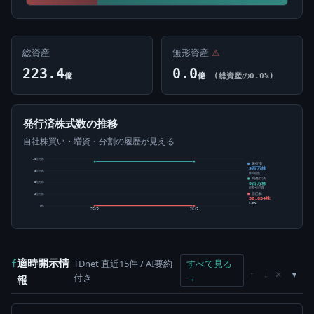
総資産
無形資産
⚠
223.4
0.0
億
億
(総資産の0.0%)
発行済株式数の推移
自社株買い・増資・分割の履歴が見える
10百万株
発行済
9百万株
8百万株
株式総数
純発行済
9百万株
5百万株
総数-自己株
自己株
3百万株
36,834株
0.39%
0株
25/3
26/3
適時開示情
TDnet 直近15件 / AI要約
すべて見る
f
×
↑
↓
付き
→
報