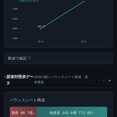
営業CF÷売上高(%)
-100%
-200%
-302.9
-300%
-400%
25/3
26/3
数値で確認 ▽
貸借対照表デー
2026/3期 / バランスシート構成、資
e
×
↑
↓
本構造
タ
バランスシート構成
負債 60.7億 (27.2%)
純資産 162.6億 (72.8%)