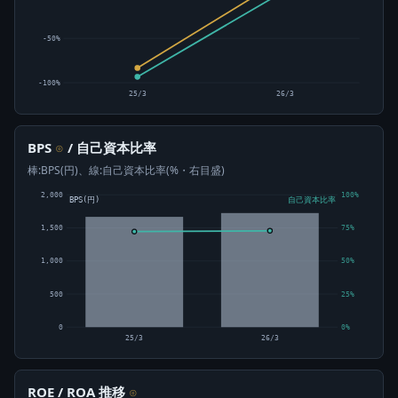
-50%
-100%
25/3
26/3
BPS
/ 自己資本比率
⊙
棒:BPS(円)、線:自己資本比率(%・右目盛)
2,000
100%
BPS(円)
自己資本比率
1,500
75%
1,000
50%
500
25%
0
0%
25/3
26/3
ROE / ROA 推移
⊙