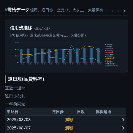
需給データ
信用、逆日歩、空売り、大株主、大量保有
×
b
↑
↓
信用残推移
(直近12週)
JPX 信用取引週末残高(毎週金曜時点、火曜公開)
60万株
信用買残
45万株
前週比 +1万株
40万株
信用売残
4,300株
前週比 +1,400株
信用倍率
20万株
103.84倍
買残÷売残
信用需給
0株
+23.22倍
05-15
05-22
05-29
06-05
06-12
06-19
06-26
07-03
07-10
07-17
07-24
07-31
純信用残÷5日平均出来高
逆日歩(品貸料率)
直近一週間
逆日歩なし
一年前同週
申込日
逆日歩
日数
貸株超過
2025/08/08
満額
0
2025/08/07
満額
0