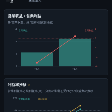
株主還元
ータ
営業収益 / 営業利益
棒:営業収益、線:営業利益(別目盛)
15
2
営業収益
営業利益
0
10
-2
5
-4
0
-6
25/3
26/3
利益率推移
⊙
営業利益率と純利益率(%)。分割の影響を受けない収益力の推移
50%
営業利益率
純利益率
0%