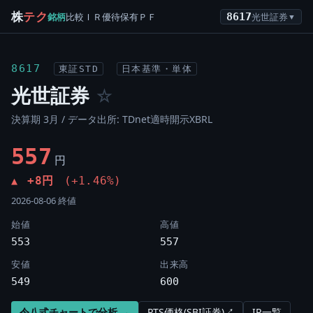
株
テク
銘柄
比較
ＩＲ
優待
保有
ＰＦ
8617
光世証券
▼
8617
東証STD
日本基準・単体
光世証券
☆
決算期 3月 / データ出所: TDnet適時開示XBRL
557
円
+8円
(+1.46%)
▲
2026-08-06 終値
始値
高値
553
557
安値
出来高
549
600
令八式チャートで分析 →
PTS価格(SBI証券)↗
IR一覧