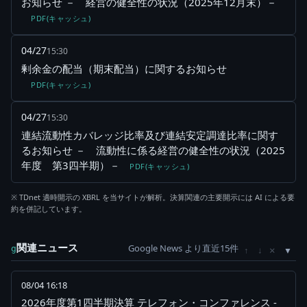
お知らせ － 経営の健全性の状況（2025年12月末）－
PDF(キャッシュ)
04/27
15:30
剰余金の配当（期末配当）に関するお知らせ
PDF(キャッシュ)
04/27
15:30
連結流動性カバレッジ比率及び連結安定調達比率に関す
るお知らせ － 流動性に係る経営の健全性の状況（2025
年度 第3四半期）－
PDF(キャッシュ)
※ TDnet 適時開示の XBRL を当サイトが解析。決算関連の主要開示には AI による要
約を併記しています。
関連ニュース
Google News より直近15件
×
g
↑
↓
08/04 16:18
2026年度第1四半期決算 テレフォン・コンファレンス -