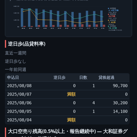
3.0百万株
信用買残
2.4百万株
前週比 +9万株
2.0百万株
信用売残
31万株
前週比 -4万株
信用倍率
1.0百万株
7.62倍
買残÷売残
信用需給
0株
+0.37倍
05-15
05-22
05-29
06-05
06-12
06-19
06-26
07-03
07-10
07-17
07-24
07-31
純信用残÷5日平均出来高
逆日歩(品貸料率)
直近一週間
逆日歩なし
一年前同週
申込日
逆日歩
日数
貸株超過
2025/08/08
0
1
90,700
2025/08/07
満額
0
2025/08/06
0
4
30,200
2025/08/05
0
1
14,100
2025/08/04
満額
0
大口空売り残高(0.5%以上・報告継続中) ― 大和証券グ