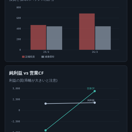
800
600
400
200
0
25/3
26/3
設備投資
減価償却
純利益 vs 営業CF
利益の質(乖離が大きいと注意)
5,000
営業CF
2,500
純利益
0
-2,500