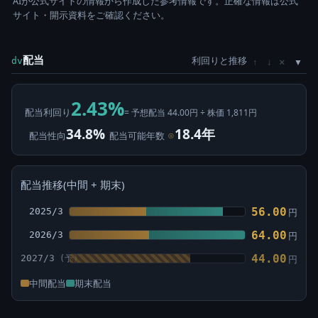
AIが公式サイトの情報から作成した参考情報です。正確な情報は公式
サイト・開示資料をご確認ください。
配当
利回りと推移
×
dv
↑
↓
2.43%
配当利回り
= 予想配当 44.00円 ÷ 株価 1,811円
34.8%
18.4年
配当性向
配当可能年数
⊙
配当推移(中間 + 期末)
56.00
2025/3
円
64.00
2026/3
円
44.00
2027/3
円
中間配当
期末配当