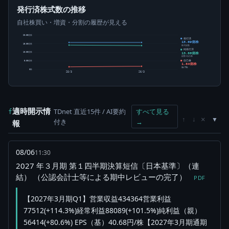
発行済株式数の推移
自社株買い・増資・分割の履歴が見える
20.00億株
発行済
15.69億株
15.00億株
株式総数
純発行済
13.86億株
10.00億株
総数-自己株
自己株
5.00億株
1.84億株
11.71%
0株
25/3
26/3
適時開示情
TDnet 直近15件 / AI要約
すべて見る
f
×
↑
↓
付き
→
報
08/06
11:30
2027 年３月期 第１四半期決算短信〔日本基準〕（連
結） （公認会計士等による期中レビューの完了）
PDF
【2027年3月期Q1】営業収益434364営業利益
77512(+114.3%)経常利益88089(+101.5%)純利益（親）
56414(+80.6%) EPS（基）40.68円/株【2027年3月期通期