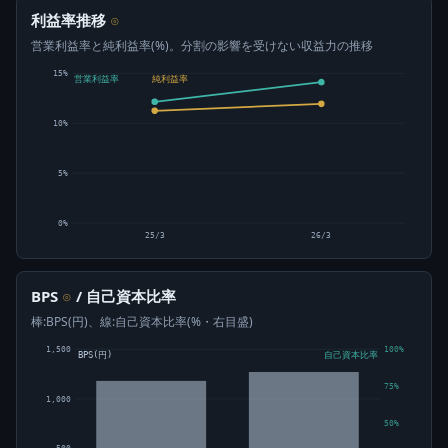
利益率推移
⊙
営業利益率と純利益率(%)。分割の影響を受けない収益力の推移
15%
営業利益率
純利益率
10%
5%
0%
25/3
26/3
BPS
/ 自己資本比率
⊙
棒:BPS(円)、線:自己資本比率(%・右目盛)
1,500
100%
BPS(円)
自己資本比率
75%
1,000
50%