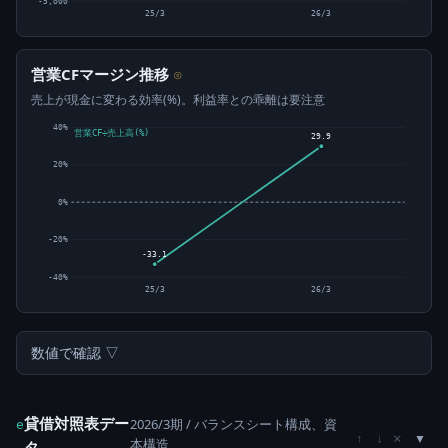
-5,000
25/3
26/3
営業CFマージン推移
⊙
売上が現金に変わる効率(%)。利益率との乖離は要注意
40%
営業CF÷売上高(%)
29.9
20%
0%
-20%
-33.1
-40%
25/3
26/3
数値で確認 ▽
貸借対照表デー
2026/3期 / バランスシート構成、資
e
×
↑
↓
本構造
タ