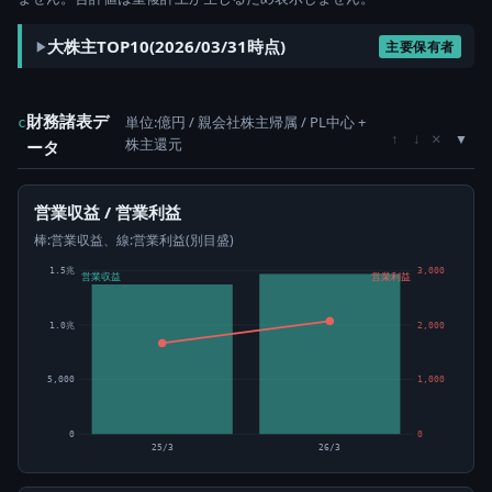
大株主TOP10(2026/03/31時点)
主要保有者
財務諸表デ
単位:億円 / 親会社株主帰属 / PL中心 +
c
×
↑
↓
株主還元
ータ
営業収益 / 営業利益
棒:営業収益、線:営業利益(別目盛)
1.5兆
3,000
営業収益
営業利益
1.0兆
2,000
5,000
1,000
0
0
25/3
26/3