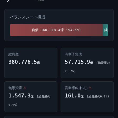
バランスシート構成
負債 360,318.4億 (94.6%)
純資産 20,458.1億 (5.4%)
総資産
有利子負債
380,776.5
57,715.9
億
億
(総資産の
15.2%)
無形資産
⚠
営業権(のれん)
⚠
1,547.3
161.0
億
(総資産の
億
(総資産の0.0%)
0.4%)