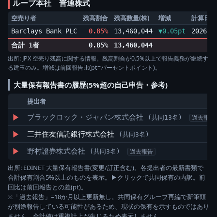
ループ本社 普通株式
空売り者
残高割合
残高数量(株)
増減
計算日
Barclays Bank PLC
0.85%
13,460,044
▼0.05pt
2026/0
合計 1者
0.85%
13,460,044
出所: JPX 空売り残高に関する情報。残高割合が0.5%以上で報告義務が継続す
る建玉のみ。増減は前回報告比(pt=パーセントポイント)。
大量保有報告書の履歴(5%超の自己申告・参考)
提出者
▶
ブラックロック・ジャパン株式会社
(共同13名)
過去報告
▶
三井住友信託銀行株式会社
(共同3名)
▶
野村證券株式会社
(共同3名)
過去報告
出所: EDINET 大量保有報告書(変更/訂正含む)。各提出者の最新書類で
合計保有割合5%以上のものを表示。▶クリックで共同保有の内訳。前
回比は前回報告との差(pt)。
※「過去報告」=18か月以上更新無し。共同保有グループ再編で新筆頭
が別途報告している可能性があるため、現状の保有を示すものではあり
ません。合計値は重複計上が生じるため表示しません。