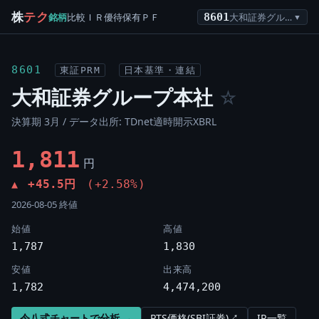
株
テク
銘柄
比較
ＩＲ
優待
保有
ＰＦ
8601
大和証券グループ本社
▼
8601
東証PRM
日本基準・連結
大和証券グループ本社
☆
決算期 3月 / データ出所: TDnet適時開示XBRL
1,811
円
+45.5円
(+2.58%)
▲
2026-08-05 終値
始値
高値
1,787
1,830
安値
出来高
1,782
4,474,200
令八式チャートで分析 →
PTS価格(SBI証券)↗
IR一覧