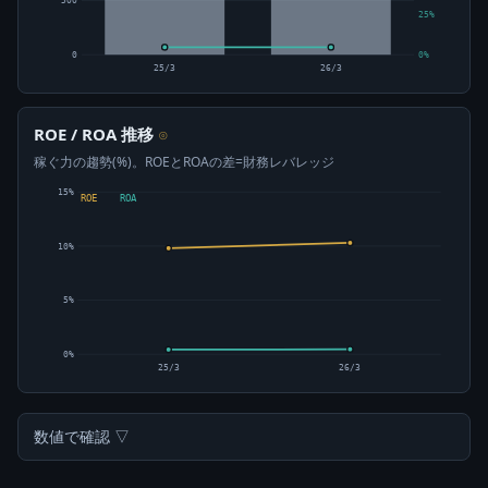
500
25%
0
0%
25/3
26/3
ROE / ROA 推移
⊙
稼ぐ力の趨勢(%)。ROEとROAの差=財務レバレッジ
15%
ROE
ROA
10%
5%
0%
25/3
26/3
数値で確認 ▽