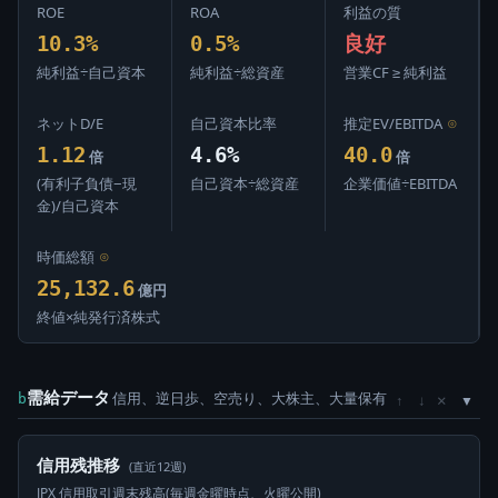
ROE
ROA
利益の質
10.3%
0.5%
良好
純利益÷自己資本
純利益÷総資産
営業CF ≥ 純利益
ネットD/E
自己資本比率
推定EV/EBITDA
⊙
1.12
4.6%
40.0
倍
倍
(有利子負債−現
自己資本÷総資産
企業価値÷EBITDA
金)/自己資本
時価総額
⊙
25,132.6
億円
終値×純発行済株式
需給データ
信用、逆日歩、空売り、大株主、大量保有
×
b
↑
↓
信用残推移
(直近12週)
JPX 信用取引週末残高(毎週金曜時点、火曜公開)