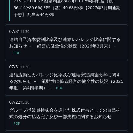
77512(+114.3%)経常利益88089(+101.5%)純利益（親）
56414(+80.6%) EPS（基）40.68円/株【2027年3月期通期
予想】 配当金44円/株
07/31
11:30
連結自己資本規制比率及び連結レバレッジ比率に関する
お知らせ － 経営の健全性の状況（2026年3月末）－
PDF
07/31
11:30
連結流動性カバレッジ比率及び連結安定調達比率に関す
るお知らせ － 流動性に係る経営の健全性の状況（2025
年度 第4四半期）－
PDF
07/22
15:30
グループ従業員持株会を通じた株式付与としての自己株
式の処分の払込完了及び一部失権に関するお知らせ
PDF