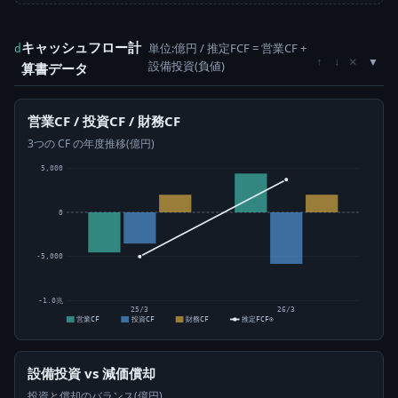
キャッシュフロー計
単位:億円 / 推定FCF = 営業CF +
d
×
↑
↓
設備投資(負値)
算書データ
営業CF / 投資CF / 財務CF
3つの CF の年度推移(億円)
5,000
0
-5,000
-1.0兆
25/3
26/3
営業CF
投資CF
財務CF
推定FCF⊙
設備投資 vs 減価償却
投資と償却のバランス(億円)