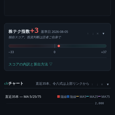
+3
株テク指数
基準日 2026-08-05
×
↑
↓
独自スコア。投資判断は読者ご自身で
−33
0
+37
スコアの内訳と算出方法 ▽
チャート
直近35本、令八式は上部リンクから
×
ch
↑
↓
直近35本 — MA 5/25/75
陽線
陰線
MA5
MA25
MA75
2,000