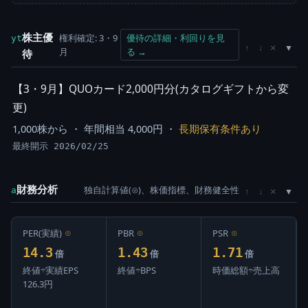
株主優
権利確定: 3・9
優待の詳細・利回りを見
yt
×
↑
↓
月
る →
待
【3・9月】QUOカード2,000円分(カタログギフトから変
更)
1,000株から ・ 年間相当 4,000円 ・
長期保有条件あり
最終開示 2026/02/25
財務分析
独自計算値(⊙)、株価指標、財務健全性
×
a
↑
↓
PER(実績)
⊙
PBR
⊙
PSR
⊙
14.3
1.43
1.71
倍
倍
倍
終値÷実績EPS
終値÷BPS
時価総額÷売上高
126.3円