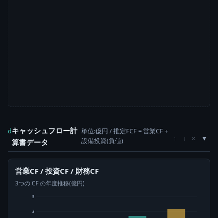
キャッシュフロー計
単位:億円 / 推定FCF = 営業CF +
d
×
↑
↓
設備投資(負値)
算書データ
営業CF / 投資CF / 財務CF
3つの CF の年度推移(億円)
5
3