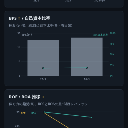
25/3
26/3
27/3(予)
BPS
/ 自己資本比率
⊙
棒:BPS(円)、線:自己資本比率(%・右目盛)
30
100%
BPS(円)
自己資本比率
75%
20
50%
10
25%
0
0%
25/3
26/3
ROE / ROA 推移
⊙
稼ぐ力の趨勢(%)。ROEとROAの差=財務レバレッジ
0%
ROE
ROA
-20%