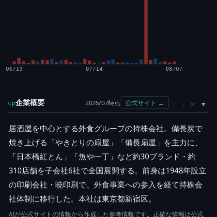
06/19
07/14
08/07
企業概要
2026/07時点
公式サイト →
cp
×
↑
↓
居酒屋を中心とする外食グループの持株会社。備長炭で
焼き上げる「やきとりの扇屋」「備長扇屋」を主力に、
「日本橋紅とん」「魚や一丁」など約30ブランド・約
310店舗を子会社6社で全国展開する。前身は1948年設立
の印刷会社・暁印刷で、外食事業への参入を経て持株会
社体制に移行した。本社は東京都新宿区。
AIが公式サイトの情報から作成した参考情報です。正確な情報は公式