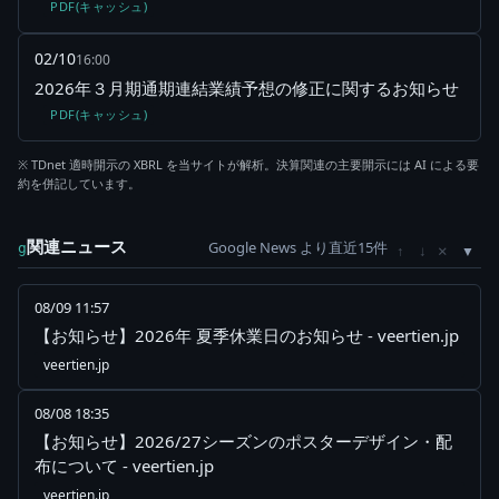
PDF(キャッシュ)
02/10
16:00
2026年３月期通期連結業績予想の修正に関するお知らせ
PDF(キャッシュ)
※ TDnet 適時開示の XBRL を当サイトが解析。決算関連の主要開示には AI による要
約を併記しています。
関連ニュース
Google News より直近15件
×
g
↑
↓
08/09 11:57
【お知らせ】2026年 夏季休業日のお知らせ - veertien.jp
veertien.jp
08/08 18:35
【お知らせ】2026/27シーズンのポスターデザイン・配
布について - veertien.jp
veertien.jp