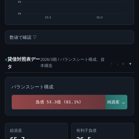
0%
0%
25/3
26/3
数値で確認 ▽
貸借対照表デー
2026/3期 / バランスシート構成、資
e
×
↑
↓
本構造
タ
バランスシート構成
負債 53.3億 (81.1%)
純資産 12.4億 (18.9%)
総資産
有利子負債