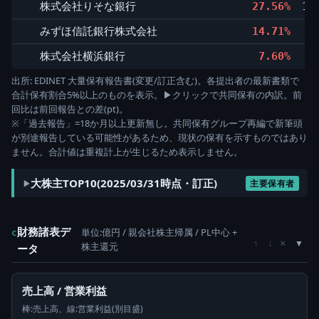
株式会社りそな銀行
27.56%
17
みずほ信託銀行株式会社
14.71%
7
株式会社横浜銀行
7.60%
3
出所: EDINET 大量保有報告書(変更/訂正含む)。各提出者の最新書類で
合計保有割合5%以上のものを表示。▶クリックで共同保有の内訳。前
回比は前回報告との差(pt)。
※「過去報告」=18か月以上更新無し。共同保有グループ再編で新筆頭
が別途報告している可能性があるため、現状の保有を示すものではあり
ません。合計値は重複計上が生じるため表示しません。
大株主TOP10(2025/03/31時点・訂正)
主要保有者
財務諸表デ
単位:億円 / 親会社株主帰属 / PL中心 +
c
×
↑
↓
株主還元
ータ
売上高 / 営業利益
棒:売上高、線:営業利益(別目盛)