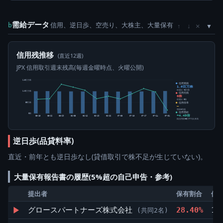
需給データ
信用、逆日歩、空売り、大株主、大量保有
×
b
↑
↓
信用残推移
(直近12週)
JPX 信用取引週末残高(毎週金曜時点、火曜公開)
1.5百万株
信用買残
1.0百万株
前週比 +2万株
1.0百万株
信用売残
0株
前週比 0株
信用倍率
50万株
―
買残÷売残
信用需給
0株
+4.45倍
05-15
05-22
05-29
06-05
06-12
06-19
06-26
07-03
07-10
07-17
07-24
07-31
純信用残÷5日平均出来高
逆日歩(品貸料率)
直近・前年とも逆日歩なし(貸借取引で株不足が生じていない)。
大量保有報告書の履歴(5%超の自己申告・参考)
提出者
保有割合
保有
▶
グロースパートナーズ株式会社
28.40%
18
(共同2名)