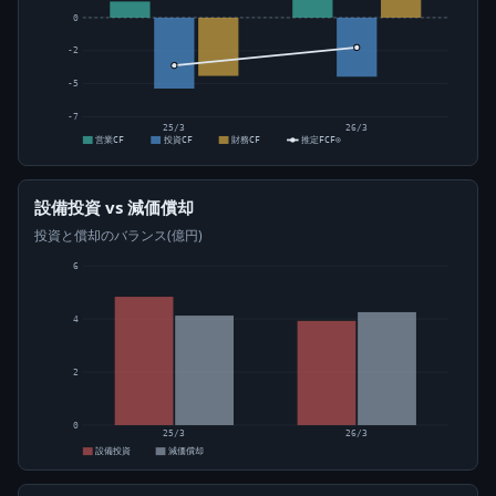
0
-2
-5
-7
25/3
26/3
営業CF
投資CF
財務CF
推定FCF⊙
設備投資 vs 減価償却
投資と償却のバランス(億円)
6
4
2
0
25/3
26/3
設備投資
減価償却