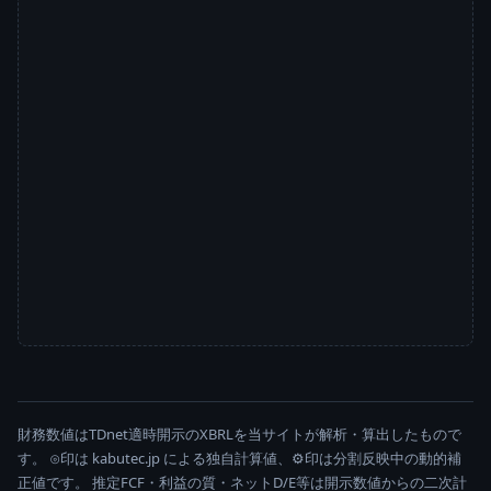
財務数値はTDnet適時開示のXBRLを当サイトが解析・算出したもので
す。 ⊙印は kabutec.jp による独自計算値、⚙印は分割反映中の動的補
正値です。 推定FCF・利益の質・ネットD/E等は開示数値からの二次計