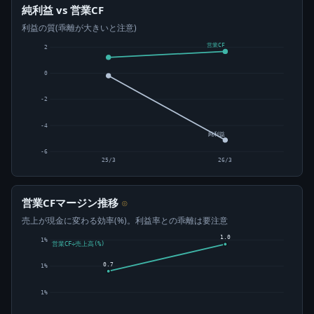
純利益 vs 営業CF
利益の質(乖離が大きいと注意)
営業CF
2
0
-2
-4
純利益
-6
25/3
26/3
営業CFマージン推移
⊙
売上が現金に変わる効率(%)。利益率との乖離は要注意
1.0
1%
営業CF÷売上高(%)
0.7
1%
1%