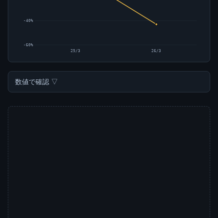
-40%
-60%
25/3
26/3
数値で確認 ▽