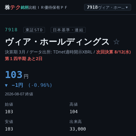
株
テク
銘柄
比較
ＩＲ
優待
保有
ＰＦ
7918
ヴィア・ホールディングス
▼
7918
東証STD
日本基準・連結
ヴィア・ホールディングス
☆
決算期 3月 / データ出所: TDnet適時開示XBRL /
次回決算 8/12(水)
第１四半期 あと2日
103
円
−1円
(-0.96%)
▼
2026-08-07 終値
始値
高値
103
104
安値
出来高
103
33,000