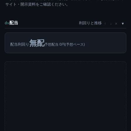
サイト・開示資料をご確認ください。
配当
利回りと推移
×
dv
↑
↓
無配
配当利回り
予想配当 0円(予想ベース)