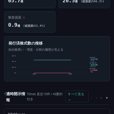
65.7
26.5
億
億
(総資産の40.3%)
無形資産
⚠
0.9
億
(総資産の1.4%)
発行済株式数の推移
自社株買い・増資・分割の履歴が見える
60百万株
発行済
46百万株
株式総数
40百万株
純発行済
46百万株
総数-自己株
20百万株
自己株
2,530株
0.01%
0株
25/3
26/3
適時開示情
TDnet 直近15件 / AI要約
すべて見る
f
×
↑
↓
付き
→
報