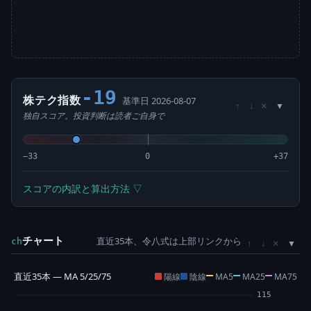
-19
株テク指数
基準日 2026-08-07
×
↑
↓
独自スコア。投資判断は読者ご自身で
−33
0
+37
スコアの内訳と算出方法 ▽
チャート
直近35本、令八式は上部リンクから
×
ch
↑
↓
直近35本 — MA 5/25/75
陽線
陰線
MA5
MA25
MA75
115