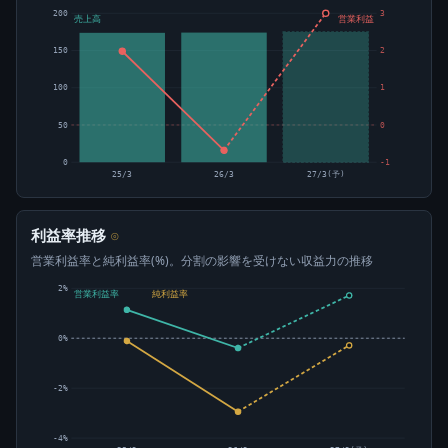
200
3
売上高
営業利益
150
2
100
1
50
0
0
-1
25/3
26/3
27/3(予)
利益率推移
⊙
営業利益率と純利益率(%)。分割の影響を受けない収益力の推移
2%
営業利益率
純利益率
0%
-2%
-4%