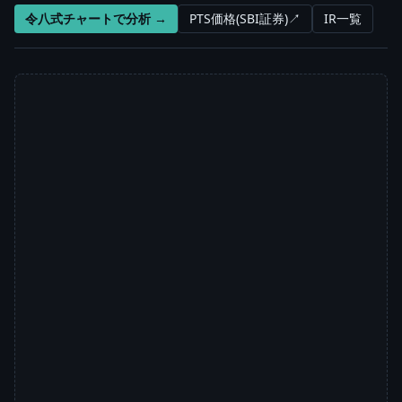
令八式チャートで分析 →
PTS価格(SBI証券)↗
IR一覧