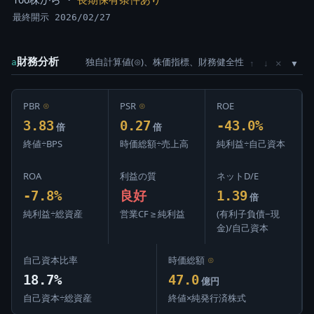
最終開示 2026/02/27
財務分析
独自計算値(⊙)、株価指標、財務健全性
×
a
↑
↓
PBR
⊙
PSR
⊙
ROE
3.83
0.27
-43.0%
倍
倍
終値÷BPS
時価総額÷売上高
純利益÷自己資本
ROA
利益の質
ネットD/E
-7.8%
良好
1.39
倍
純利益÷総資産
営業CF ≥ 純利益
(有利子負債−現
金)/自己資本
自己資本比率
時価総額
⊙
18.7%
47.0
億円
自己資本÷総資産
終値×純発行済株式