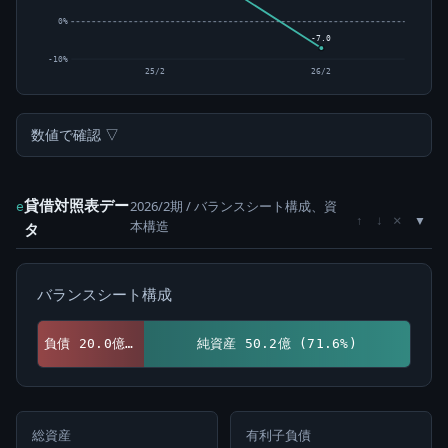
0%
-7.0
-10%
25/2
26/2
数値で確認 ▽
貸借対照表デー
2026/2期 / バランスシート構成、資
e
×
↑
↓
本構造
タ
バランスシート構成
負債 20.0億 (28.4%)
純資産 50.2億 (71.6%)
総資産
有利子負債