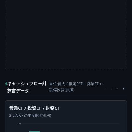
キャッシュフロー計
単位:億円 / 推定FCF = 営業CF +
d
×
↑
↓
設備投資(負値)
算書データ
営業CF / 投資CF / 財務CF
3つの CF の年度推移(億円)
10