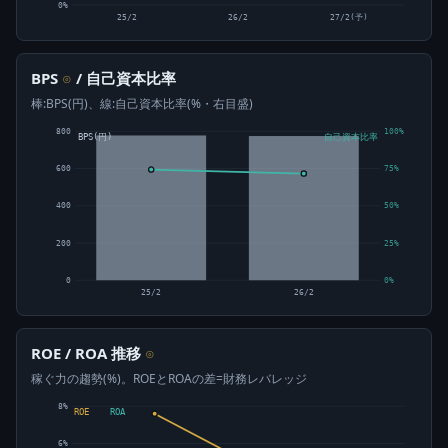
0%
25/2
26/2
27/2(予)
BPS
/ 自己資本比率
⊙
棒:BPS(円)、線:自己資本比率(%・右目盛)
800
100%
BPS(円)
自己資本比率
600
75%
400
50%
200
25%
0
0%
25/2
26/2
ROE / ROA 推移
⊙
稼ぐ力の趨勢(%)。ROEとROAの差=財務レバレッジ
8%
ROE
ROA
6%