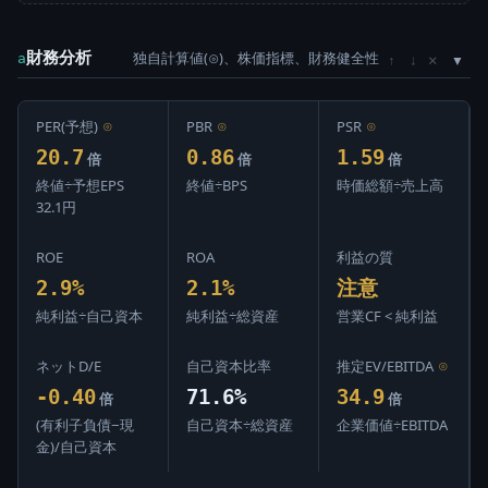
財務分析
独自計算値(⊙)、株価指標、財務健全性
×
a
↑
↓
PER(予想)
⊙
PBR
⊙
PSR
⊙
20.7
0.86
1.59
倍
倍
倍
終値÷予想EPS
終値÷BPS
時価総額÷売上高
32.1円
ROE
ROA
利益の質
2.9%
2.1%
注意
純利益÷自己資本
純利益÷総資産
営業CF < 純利益
ネットD/E
自己資本比率
推定EV/EBITDA
⊙
-0.40
71.6%
34.9
倍
倍
(有利子負債−現
自己資本÷総資産
企業価値÷EBITDA
金)/自己資本