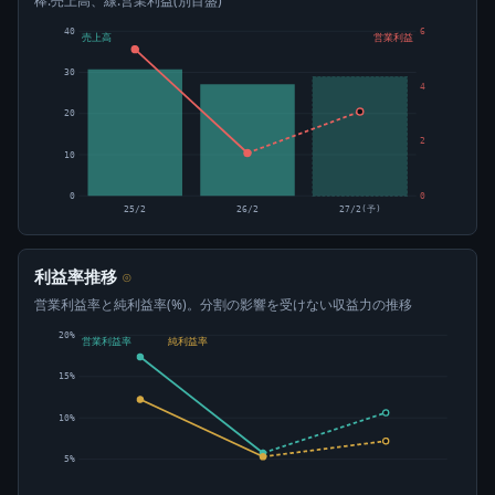
棒:売上高、線:営業利益(別目盛)
40
6
売上高
営業利益
30
4
20
2
10
0
0
25/2
26/2
27/2(予)
利益率推移
⊙
営業利益率と純利益率(%)。分割の影響を受けない収益力の推移
20%
営業利益率
純利益率
15%
10%
5%