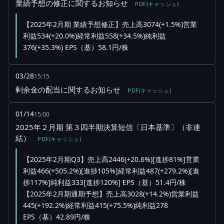
業績予想の修正に関するお知らせ
PDF(キャッシュ)
【2025年2月期 業績予想修正】売上高3074(+1.5%)営業
利益534(+20.0%)経常利益558(+34.5%)純利益
376(+35.3%) EPS（基）58.1円/株
03/28
15:15
剰余金の配当に関するお知らせ
PDF(キャッシュ)
01/14
15:00
2025年２月期 第３四半期決算短信〔日本基準〕（非連
結）
PDF(キャッシュ)
【2025年2月期Q3】売上高2446(+20.6%)[進捗81%]営業
利益466(+505.2%)[進捗105%]経常利益487(+279.2%)[進
捗117%]純利益333[進捗120%] EPS（基）51.4円/株
【2025年2月期通期予想】売上高3028(+14.2%)営業利益
445(+192.2%)経常利益415(+75.5%)純利益278
EPS（基）42.89円/株