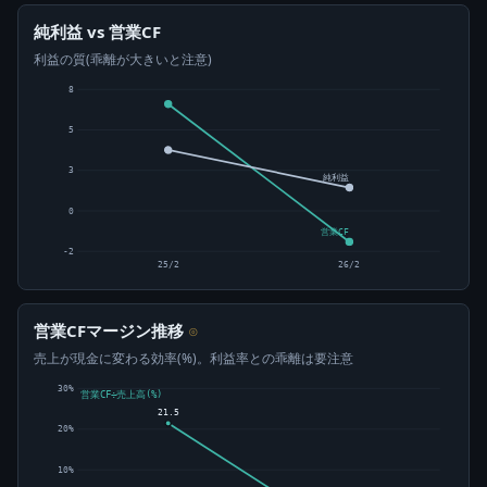
純利益 vs 営業CF
利益の質(乖離が大きいと注意)
8
5
3
純利益
0
営業CF
-2
25/2
26/2
営業CFマージン推移
⊙
売上が現金に変わる効率(%)。利益率との乖離は要注意
30%
営業CF÷売上高(%)
21.5
20%
10%