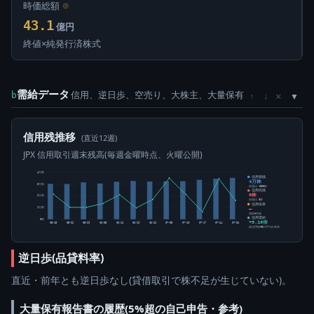
時価総額
⊙
43.1
億円
終値×純発行済株式
需給データ
信用、逆日歩、空売り、大株主、大量保有
×
b
↑
↓
信用残推移
(直近12週)
JPX 信用取引週末残高(毎週金曜時点、火曜公開)
4万株
信用買残
4万株
3万株
前週比 +800株
信用売残
0株
2万株
前週比 0株
信用倍率
1万株
―
買残÷売残
信用需給
0株
+5.18倍
05-15
05-22
05-29
06-05
06-12
06-19
06-26
07-03
07-10
07-17
07-24
07-31
純信用残÷5日平均出来高
逆日歩(品貸料率)
直近・前年とも逆日歩なし(貸借取引で株不足が生じていない)。
大量保有報告書の履歴(5%超の自己申告・参考)