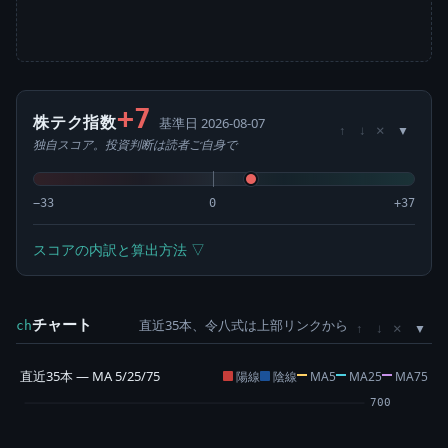
+7
株テク指数
基準日 2026-08-07
×
↑
↓
独自スコア。投資判断は読者ご自身で
−33
0
+37
スコアの内訳と算出方法 ▽
チャート
直近35本、令八式は上部リンクから
×
ch
↑
↓
直近35本 — MA 5/25/75
陽線
陰線
MA5
MA25
MA75
700