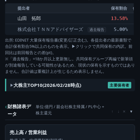
提出者
保有割合
保有
山田 拓郎
13.58%
9
株式会社ＴＮＮアドバイザーズ
5.00%
3
過去報告
出所: EDINET 大量保有報告書(変更/訂正含む)。各提出者の最新書類で
合計保有割合5%以上のものを表示。▶クリックで共同保有の内訳。前
回比は前回報告との差(pt)。
※「過去報告」=18か月以上更新無し。共同保有グループ再編で新筆頭
が別途報告している可能性があるため、現状の保有を示すものではあり
ません。合計値は重複計上が生じるため表示しません。
大株主TOP10(2026/02/28時点)
主要保有者
財務諸表デ
単位:億円 / 親会社株主帰属 / PL中心 +
c
×
↑
↓
株主還元
ータ
売上高 / 営業利益