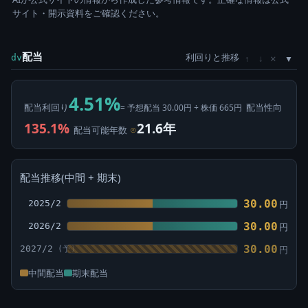
サイト・開示資料をご確認ください。
配当
利回りと推移
×
dv
↑
↓
4.51%
配当利回り
配当性向
= 予想配当 30.00円 ÷ 株価 665円
135.1%
21.6年
配当可能年数
⊙
配当推移(中間 + 期末)
30.00
2025/2
円
30.00
2026/2
円
30.00
2027/2
円
中間配当
期末配当