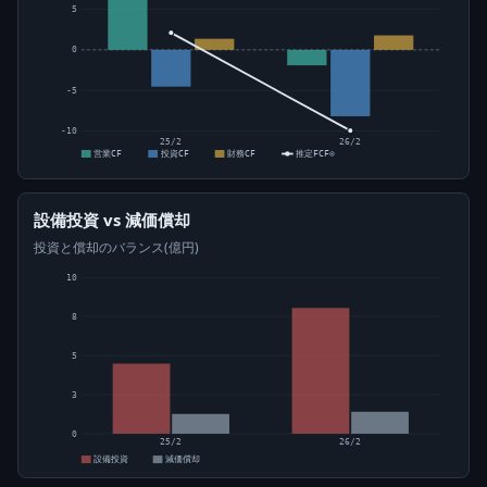
5
0
-5
-10
25/2
26/2
営業CF
投資CF
財務CF
推定FCF⊙
設備投資 vs 減価償却
投資と償却のバランス(億円)
10
8
5
3
0
25/2
26/2
設備投資
減価償却