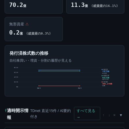
70.2
11.3
億
億
(総資産の16.1%)
無形資産
⚠
0.2
億
(総資産の0.3%)
発行済株式数の推移
自社株買い・増資・分割の履歴が見える
8百万株
発行済
7百万株
6百万株
株式総数
純発行済
6百万株
4百万株
総数-自己株
自己株
2百万株
460,175株
6.63%
0株
25/2
26/2
適時開示情
TDnet 直近15件 / AI要約
すべて見る
f
×
↑
↓
付き
→
報