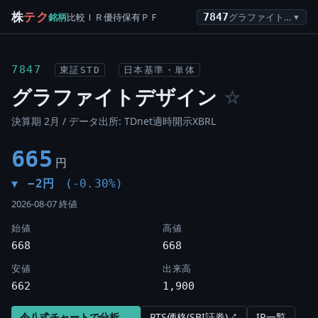
株
テク
銘柄
比較
ＩＲ
優待
保有
ＰＦ
7847
グラファイトデザイン
▼
7847
東証STD
日本基準・単体
グラファイトデザイン
☆
決算期 2月 / データ出所: TDnet適時開示XBRL
665
円
−2円
(-0.30%)
▼
2026-08-07 終値
始値
高値
668
668
安値
出来高
662
1,900
令八式チャートで分析 →
PTS価格(SBI証券)↗
IR一覧