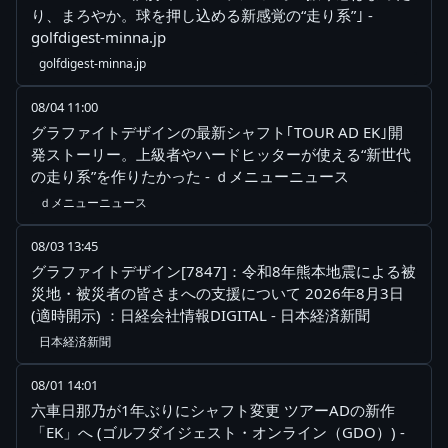
り、まろやか。球を押し込める新感覚の“走り系”｣ -
golfdigest-minna.jp
golfdigest-minna.jp
08/04 11:00
グラファイトデザインの最新シャフト｢TOUR AD EK｣開
発ストーリー。上級者やハードヒッターが使える“新世代
の走り系”を作りたかった - ｄメニューニュース
ｄメニューニュース
08/03 13:45
グラファイトデザイン[7847]：令和8年熊本地震による被
災地・被災者の皆さまへの支援について 2026年8月3日
(適時開示) ：日経会社情報DIGITAL - 日本経済新聞
日本経済新聞
08/01 14:01
六車日那乃が1年ぶりにシャフト変更 ツアーADの新作
「EK」へ (ゴルフダイジェスト・オンライン（GDO）) -