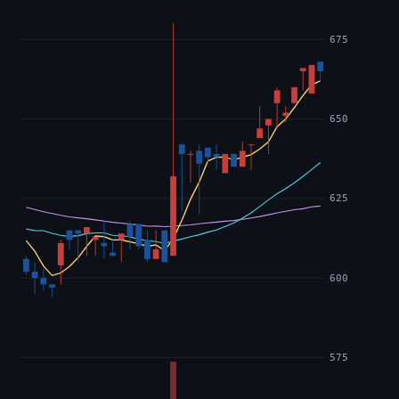
675
650
625
600
575