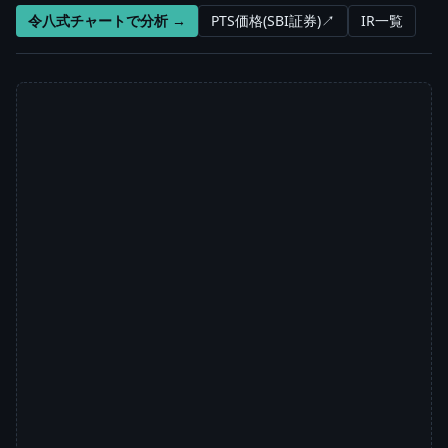
令八式チャートで分析 →
PTS価格(SBI証券)↗
IR一覧