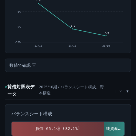
2.8
0%
-5.6
-5%
-7.9
-10%
23/10
24/10
25/10
数値で確認 ▽
貸借対照表デ
2025/10期 / バランスシート構成、資
e
×
↑
↓
本構造
ータ
バランスシート構成
負債 65.1億 (82.1%)
純資産 14.2億 (17.9%)