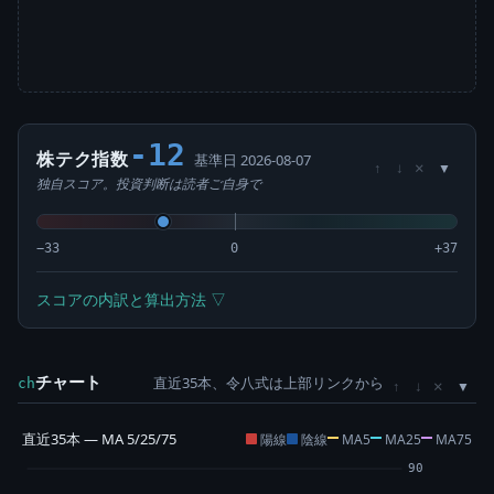
-12
株テク指数
基準日 2026-08-07
×
↑
↓
独自スコア。投資判断は読者ご自身で
−33
0
+37
スコアの内訳と算出方法 ▽
チャート
直近35本、令八式は上部リンクから
×
ch
↑
↓
直近35本 — MA 5/25/75
陽線
陰線
MA5
MA25
MA75
90