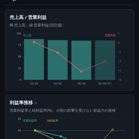
売上高 / 営業利益
棒:売上高、線:営業利益(別目盛)
100
2
売上高
営業利益
0
75
-2
50
-4
25
-6
0
-8
23/10
24/10
25/10
26/10(予)
利益率推移
⊙
営業利益率と純利益率(%)。分割の影響を受けない収益力の推移
5%
営業利益率
純利益率
0%