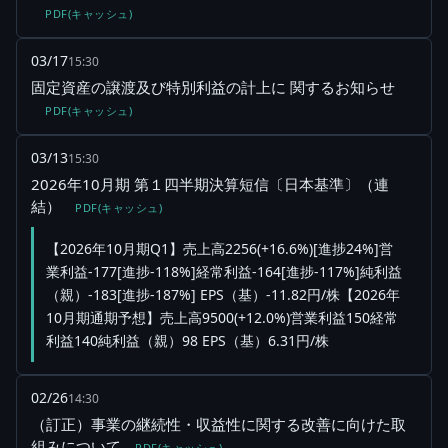
PDF(キャッシュ)
03/17
15:30
固定資産の譲渡及び特別利益の計上に 関するお知らせ
PDF(キャッシュ)
03/13
15:30
2026年10月期 第１四半期決算短信〔日本基準〕（連
結）
PDF(キャッシュ)
【2026年10月期Q1】売上高2256(+16.6%)[進捗24%]営
業利益-177[進捗-118%]経常利益-164[進捗-117%]純利益
（親）-183[進捗-187%] EPS（基）-11.82円/株【2026年
10月期通期予想】売上高9500(+12.0%)営業利益150経常
利益140純利益（親）98 EPS（基）6.31円/株
02/26
14:30
（訂正）事業の継続性・収益性に関する改善に向けた取
組みについて
PDF(キャッシュ)