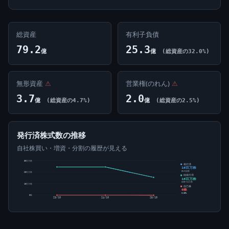
総資産
有利子負債
79.2
25.3
億
億
(総資産の32.0%)
無形資産
⚠
営業権(のれん)
⚠
3.7
2.0
億
(総資産の4.7%)
億
(総資産の2.5%)
発行済株式数の推移
自社株買い・増資・分割の履歴が見える
30百万株
発行済
16百万株
株式総数
20百万株
純発行済
16百万株
総数-自己株
10百万株
自己株
0株
0.00%
0株
23/10
24/10
25/10