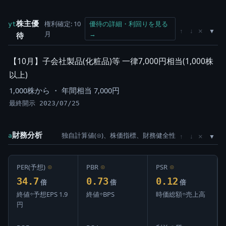
株主優
権利確定: 10
優待の詳細・利回りを見る
yt
×
↑
↓
月
→
待
【10月】子会社製品(化粧品)等 一律7,000円相当(1,000株
以上)
1,000株から ・ 年間相当 7,000円
最終開示 2023/07/25
財務分析
独自計算値(⊙)、株価指標、財務健全性
×
a
↑
↓
PER(予想)
⊙
PBR
⊙
PSR
⊙
34.7
0.73
0.12
倍
倍
倍
終値÷予想EPS 1.9
終値÷BPS
時価総額÷売上高
円