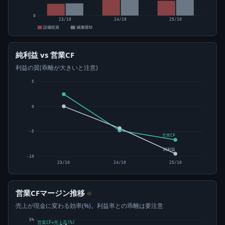
0
23/10
24/10
25/10
設備投資
減価償却
純利益 vs 営業CF
利益の質(乖離が大きいと注意)
5
0
-5
営業CF
純利益
-10
23/10
24/10
25/10
営業CFマージン推移
⊙
売上が現金に変わる効率(%)。利益率との乖離は要注意
5%
営業CF÷売上高(%)