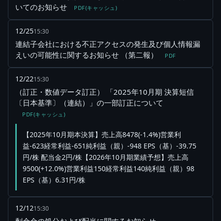
いてのお知らせ
PDF(キャッシュ)
12/25
15:30
連結子会社における不正アクセスの発生及び個人情報漏
えいの可能性に関するお知らせ （第二報）
PDF
12/22
15:30
（訂正・数値データ訂正） 「2025年10月期 決算短信
〔日本基準〕（連結）」の一部訂正について
PDF(キャッシュ)
【2025年10月期本決算】売上高8478(-1.4%)営業利
益-623経常利益-651純利益（親）-948 EPS（基）-39.75
円/株 配当金2円/株【2026年10月期業績予想】売上高
9500(+12.0%)営業利益150経常利益140純利益（親）98
EPS（基）6.31円/株
12/12
15:30