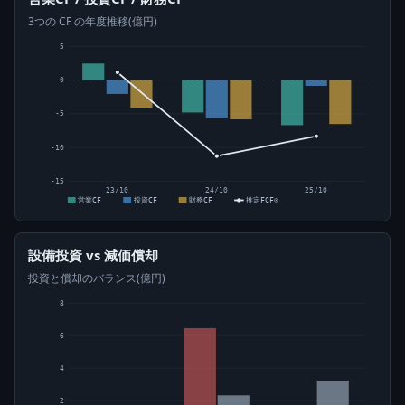
3つの CF の年度推移(億円)
5
0
-5
-10
-15
23/10
24/10
25/10
営業CF
投資CF
財務CF
推定FCF⊙
設備投資 vs 減価償却
投資と償却のバランス(億円)
8
6
4
2