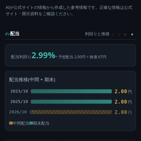
AIが公式サイトの情報から作成した参考情報です。正確な情報は公式
サイト・開示資料をご確認ください。
配当
利回りと推移
×
dv
↑
↓
2.99%
配当利回り
= 予想配当 2.00円 ÷ 株価 67円
配当推移(中間 + 期末)
2.00
2023/10
円
2.00
2025/10
円
2.00
2026/10
円
中間配当
期末配当