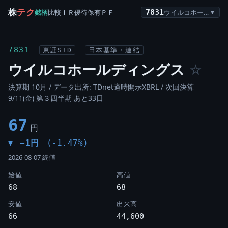
株
テク
銘柄
比較
ＩＲ
優待
保有
ＰＦ
7831
ウイルコホールディングス
▼
7831
東証STD
日本基準・連結
ウイルコホールディングス
☆
決算期 10月 / データ出所: TDnet適時開示XBRL /
次回決算
9/11(金) 第３四半期 あと33日
67
円
−1円
(-1.47%)
▼
2026-08-07 終値
始値
高値
68
68
安値
出来高
66
44,600