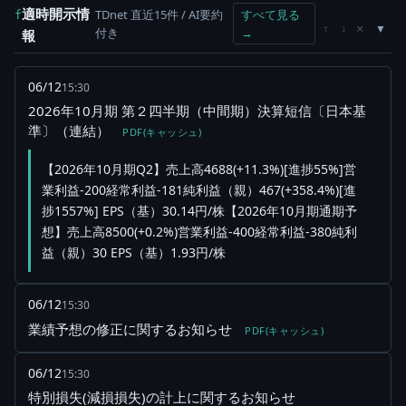
適時開示情
TDnet 直近15件 / AI要約
すべて見る
f
×
↑
↓
付き
→
報
06/12
15:30
2026年10月期 第２四半期（中間期）決算短信〔日本基
準〕（連結）
PDF(キャッシュ)
【2026年10月期Q2】売上高4688(+11.3%)[進捗55%]営
業利益-200経常利益-181純利益（親）467(+358.4%)[進
捗1557%] EPS（基）30.14円/株【2026年10月期通期予
想】売上高8500(+0.2%)営業利益-400経常利益-380純利
益（親）30 EPS（基）1.93円/株
06/12
15:30
業績予想の修正に関するお知らせ
PDF(キャッシュ)
06/12
15:30
特別損失(減損損失)の計上に関するお知らせ