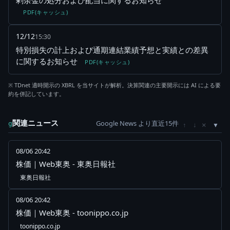
剰余金の処分および配当に関するお知らせ
PDF(キャッシュ)
12/12
15:30
特別損失の計上および通期連結業績予想と実績との差異
に関するお知らせ
PDF(キャッシュ)
※ TDnet 適時開示の XBRL を当サイトが解析。決算関連の主要開示には AI による要
約を併記しています。
関連ニュース
Google News より直近15件
×
g
↑
↓
08/06 20:42
株価｜Web東奥 - 東奥日報社
東奥日報社
08/06 20:42
株価｜Web東奥 - toonippo.co.jp
toonippo.co.jp