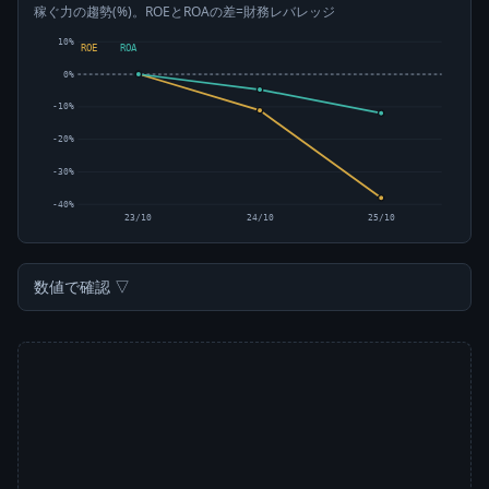
稼ぐ力の趨勢(%)。ROEとROAの差=財務レバレッジ
10%
ROE
ROA
0%
-10%
-20%
-30%
-40%
23/10
24/10
25/10
数値で確認 ▽