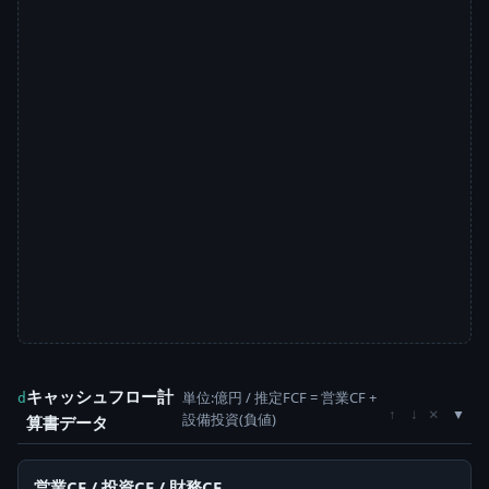
キャッシュフロー計
単位:億円 / 推定FCF = 営業CF +
d
×
↑
↓
設備投資(負値)
算書データ
営業CF / 投資CF / 財務CF