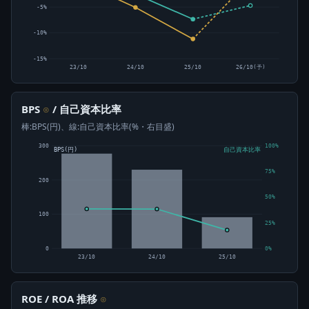
-5%
-10%
-15%
23/10
24/10
25/10
26/10(予)
BPS
/ 自己資本比率
⊙
棒:BPS(円)、線:自己資本比率(%・右目盛)
300
100%
BPS(円)
自己資本比率
75%
200
50%
100
25%
0
0%
23/10
24/10
25/10
ROE / ROA 推移
⊙