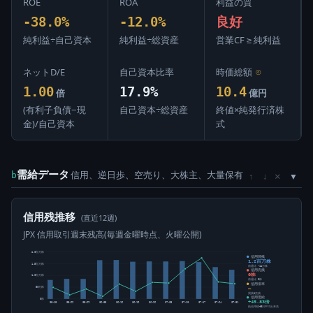
ROE
ROA
利益の質
-38.0%
-12.0%
良好
純利益÷自己資本
純利益÷総資産
営業CF ≥ 純利益
ネットD/E
自己資本比率
時価総額
⊙
1.00
17.9%
10.4
倍
億円
(有利子負債−現
自己資本÷総資産
終値×純発行済株
金)/自己資本
式
需給データ
信用、逆日歩、空売り、大株主、大量保有
×
b
↑
↓
信用残推移
(直近12週)
JPX 信用取引週末残高(毎週金曜時点、火曜公開)
2.0百万株
信用買残
1.2百万株
1.5百万株
前週比 -11万株
信用売残
0株
1.0百万株
前週比 0株
信用倍率
50万株
―
買残÷売残
信用需給
0株
+45.83倍
05-15
05-22
05-29
06-05
06-12
06-19
06-26
07-03
07-10
07-17
07-24
07-31
純信用残÷5日平均出来高