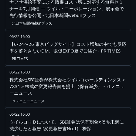
ナフサ供給不安による販促コスト増に対応する無料セミ
ナーを7月開催 ― ウイル・コーポレーション、展示会で
先行情報を公開 - 北日本新聞webunプラス
北日本新聞webunプラス
06/22 16:00
【6/24〜26 東京ビッグサイト】コスト増加の中でも反応
率を落とさないDM、販促EXPO夏でご紹介 - PR TIMES
PR TIMES
06/22 16:00
株式会社SBI証券が株式会社ウイルコホールディングス＜
7831＞株式の変更報告書を提出（保有減少） - ｄメニュ
ーニュース
ｄメニューニュース
06/22 16:00
ウイルコＨＤについて、SBI証券は保有割合が5％未満に
減少したと報告 [変更報告書No.1] - 株探