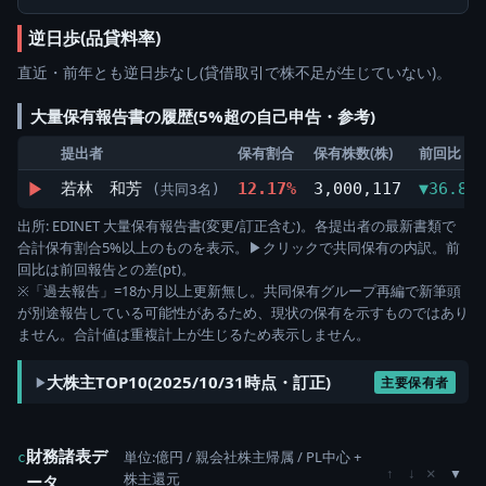
逆日歩(品貸料率)
直近・前年とも逆日歩なし(貸借取引で株不足が生じていない)。
大量保有報告書の履歴(5%超の自己申告・参考)
提出者
保有割合
保有株数(株)
前回比
▶
若林 和芳
12.17%
3,000,117
▼36.82
(共同3名)
出所: EDINET 大量保有報告書(変更/訂正含む)。各提出者の最新書類で
合計保有割合5%以上のものを表示。▶クリックで共同保有の内訳。前
回比は前回報告との差(pt)。
※「過去報告」=18か月以上更新無し。共同保有グループ再編で新筆頭
が別途報告している可能性があるため、現状の保有を示すものではあり
ません。合計値は重複計上が生じるため表示しません。
大株主TOP10(2025/10/31時点・訂正)
主要保有者
財務諸表デ
単位:億円 / 親会社株主帰属 / PL中心 +
c
×
↑
↓
株主還元
ータ