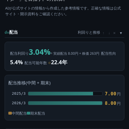
AIが公式サイトの情報から作成した参考情報です。正確な情報は公式
サイト・開示資料をご確認ください。
配当
利回りと推移
×
dv
↑
↓
3.04%
配当利回り
配当性向
= 実績配当 8.00円 ÷ 株価 263円
5.4%
22.4年
配当可能年数
⊙
配当推移(中間 + 期末)
7.00
2025/3
円
8.00
2026/3
円
中間配当
期末配当