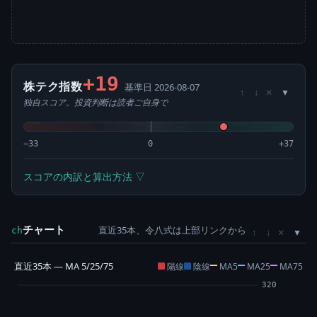
+19
株テク指数
基準日 2026-08-07
×
↑
↓
独自スコア。投資判断は読者ご自身で
−33
0
+37
スコアの内訳と算出方法 ▽
チャート
直近35本、令八式は上部リンクから
×
ch
↑
↓
直近35本 — MA 5/25/75
陽線
陰線
MA5
MA25
MA75
320