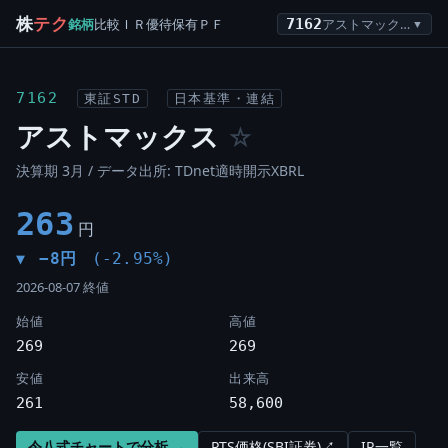
株
テク
銘柄
比較
ＩＲ
優待
保有
ＰＦ
7162
アストマックス
▼
7162
東証STD
日本基準・連結
アストマックス
☆
決算期 3月 / データ出所: TDnet適時開示XBRL
263
円
−8円
(-2.95%)
▼
2026-08-07 終値
始値
高値
269
269
安値
出来高
261
58,600
令八式チャートで分析 →
PTS価格(SBI証券)↗
IR一覧