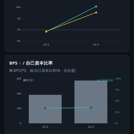
10%
5%
0%
-5%
25/3
26/3
BPS
/ 自己資本比率
⊙
棒:BPS(円)、線:自己資本比率(%・右目盛)
600
100%
BPS(円)
自己資本比率
75%
400
50%
200
25%
0
0%
25/3
26/3