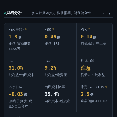
財務分析
独自計算値(⊙)、株価指標、財務健全性
×
a
↑
↓
PER(実績)
⊙
PBR
⊙
PSR
⊙
1.8
0.46
0.14
倍
倍
倍
終値÷実績EPS
終値÷BPS
時価総額÷売上高
148.8円
ROE
ROA
利益の質
31.0%
9.2%
注意
純利益÷自己資本
純利益÷総資産
営業CF < 純利益
ネットD/E
自己資本比率
推定EV/EBITDA
⊙
-0.03
35.4%
2.5
倍
倍
(有利子負債−現
自己資本÷総資産
企業価値÷EBITDA
金)/自己資本