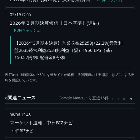
05/15
17:00
2026年３月期決算短信〔日本基準〕(連結)
PDF(キャッシュ)
【2026年3月期本決算】営業収益25258(+22.2%)営業利
益2635経常利益2534純利益（親）1956 EPS（基）
150.57円/株 配当金8円/株
※ TDnet 適時開示の XBRL を当サイトが解析。決算関連の主要開示には AI による要
約を併記しています。
関連ニュース
Google News より直近15件
×
g
↑
↓
08/06 12:45
マーケット速報 - 中日BIZナビ
中日BIZナビ