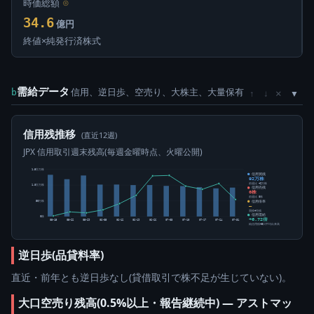
時価総額
⊙
34.6
億円
終値×純発行済株式
需給データ
信用、逆日歩、空売り、大株主、大量保有
×
b
↑
↓
信用残推移
(直近12週)
JPX 信用取引週末残高(毎週金曜時点、火曜公開)
1.5百万株
信用買残
92万株
前週比 +2万株
1.0百万株
信用売残
0株
前週比 0株
信用倍率
50万株
―
買残÷売残
信用需給
0株
+6.72倍
05-15
05-22
05-29
06-05
06-12
06-19
06-26
07-03
07-10
07-17
07-24
07-31
純信用残÷5日平均出来高
逆日歩(品貸料率)
直近・前年とも逆日歩なし(貸借取引で株不足が生じていない)。
大口空売り残高(0.5%以上・報告継続中) ― アストマッ