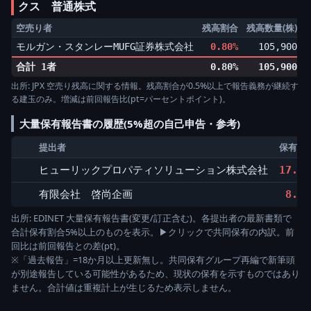
クス 普通株式
空売り者
残高割合
残高数量(株)
モルガン・スタンレーMUFG証券株式会社
0.80%
105,900
▲
合計 1者
0.80%
105,900
出所: JPX 空売り残高に関する情報。残高割合が0.5%以上で報告義務が継続す
る建玉のみ。増減は前回報告比(pt=パーセントポイント)。
大量保有報告書の履歴(5%超の自己申告・参考)
提出者
保有割
ヒューリックプロパティソリューション株式会社
17.95
有限会社 啓尚企画
8.91
出所: EDINET 大量保有報告書(変更/訂正含む)。各提出者の最新書類で
合計保有割合5%以上のものを表示。▶クリックで共同保有の内訳。前
回比は前回報告との差(pt)。
※「過去報告」=18か月以上更新無し。共同保有グループ再編で新筆頭
が別途報告している可能性があるため、現状の保有を示すものではあり
ません。合計値は重複計上が生じるため表示しません。