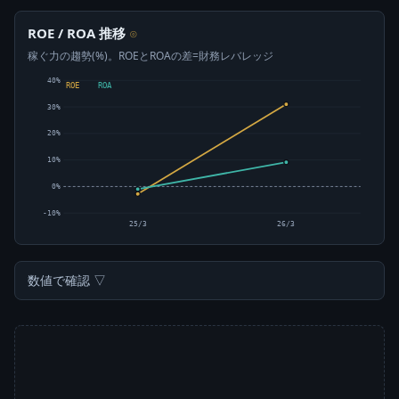
ROE / ROA 推移
⊙
稼ぐ力の趨勢(%)。ROEとROAの差=財務レバレッジ
40%
ROE
ROA
30%
20%
10%
0%
-10%
25/3
26/3
数値で確認 ▽