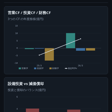
営業CF / 投資CF / 財務CF
3つの CF の年度推移(億円)
15
10
5
0
-5
-10
25/3
26/3
営業CF
投資CF
財務CF
推定FCF⊙
設備投資 vs 減価償却
投資と償却のバランス(億円)
6
4