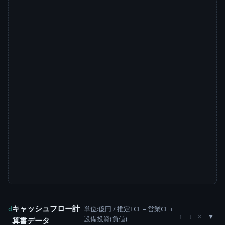
キャッシュフロー計
単位:億円 / 推定FCF = 営業CF +
d
×
↑
↓
設備投資(負値)
算書データ