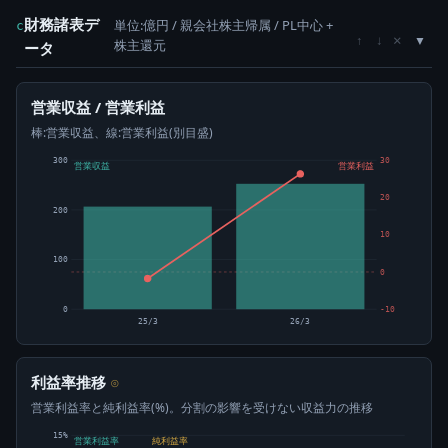
財務諸表デ
単位:億円 / 親会社株主帰属 / PL中心 +
c
×
↑
↓
株主還元
ータ
営業収益 / 営業利益
棒:営業収益、線:営業利益(別目盛)
300
30
営業収益
営業利益
20
200
10
100
0
0
-10
25/3
26/3
利益率推移
⊙
営業利益率と純利益率(%)。分割の影響を受けない収益力の推移
15%
営業利益率
純利益率