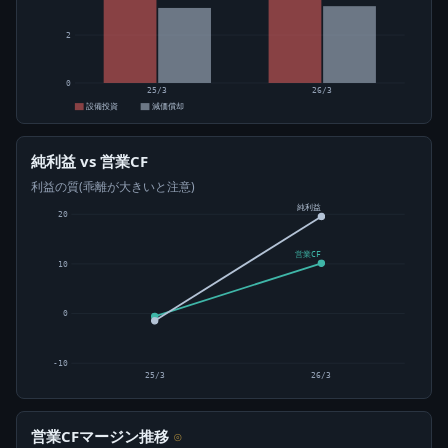
2
0
25/3
26/3
設備投資
減価償却
純利益 vs 営業CF
利益の質(乖離が大きいと注意)
純利益
20
営業CF
10
0
-10
25/3
26/3
営業CFマージン推移
⊙