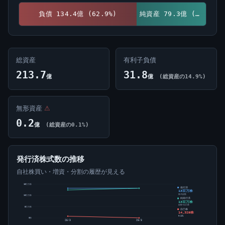
負債 134.4億 (62.9%)
純資産 79.3億 (37.1%)
総資産
有利子負債
213.7
31.8
億
億
(総資産の14.9%)
無形資産
⚠
0.2
億
(総資産の0.1%)
発行済株式数の推移
自社株買い・増資・分割の履歴が見える
15百万株
発行済
13百万株
株式総数
10百万株
純発行済
13百万株
総数-自己株
5百万株
自己株
14,329株
0.11%
0株
25/3
26/3