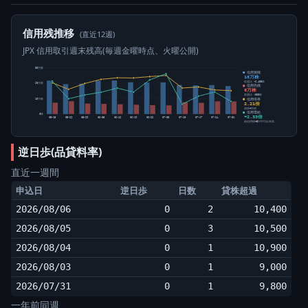
信用残推移
(直近12週)
JPX 信用取引週末残高(毎週金曜時点、火曜公開)
30万株
信用買残
18万株
前週比 -6,400株
20万株
信用売残
8万株
前週比 -300株
信用倍率
10万株
2.21倍
買残÷売残
信用需給
0株
+2.33倍
05-15
05-22
05-29
06-05
06-12
06-19
06-26
07-03
07-10
07-17
07-24
07-31
純信用残÷5日平均出来高
逆日歩(品貸料率)
直近一週間
申込日
逆日歩
日数
貸株超過
2026/08/06
0
2
10,400
2026/08/05
0
3
10,500
2026/08/04
0
1
10,900
2026/08/03
0
1
9,000
2026/07/31
0
1
9,800
一年前同週