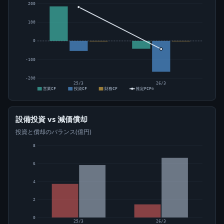
200
100
0
-100
-200
25/3
26/3
営業CF
投資CF
財務CF
推定FCF⊙
設備投資 vs 減価償却
投資と償却のバランス(億円)
8
6
4
2
0
25/3
26/3