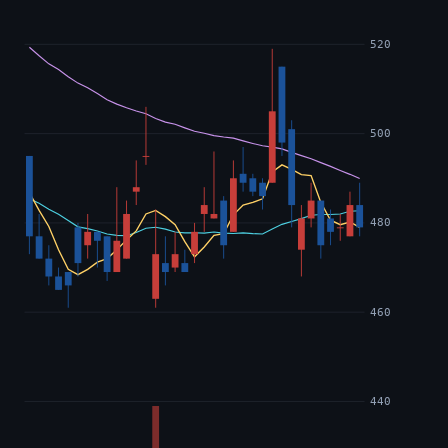
520
500
480
460
440