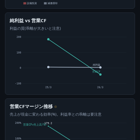
設備投資
減価償却
純利益 vs 営業CF
利益の質(乖離が大きいと注意)
200
100
純利益
0
営業CF
-100
25/3
26/3
営業CFマージン推移
⊙
売上が現金に変わる効率(%)。利益率との乖離は要注意
200%
179.2
営業CF÷売上高(%)
100%