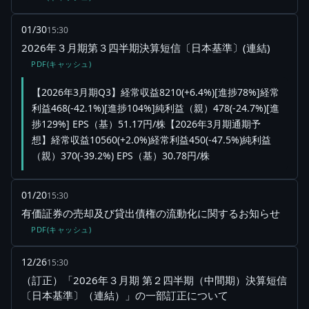
01/30
15:30
2026年３月期第３四半期決算短信〔日本基準〕(連結)
PDF(キャッシュ)
【2026年3月期Q3】経常収益8210(+6.4%)[進捗78%]経常
利益468(-42.1%)[進捗104%]純利益（親）478(-24.7%)[進
捗129%] EPS（基）51.17円/株【2026年3月期通期予
想】経常収益10560(+2.0%)経常利益450(-47.5%)純利益
（親）370(-39.2%) EPS（基）30.78円/株
01/20
15:30
有価証券の売却及び貸出債権の流動化に関するお知らせ
PDF(キャッシュ)
12/26
15:30
（訂正）「2026年３月期 第２四半期（中間期）決算短信
〔日本基準〕（連結）」の一部訂正について