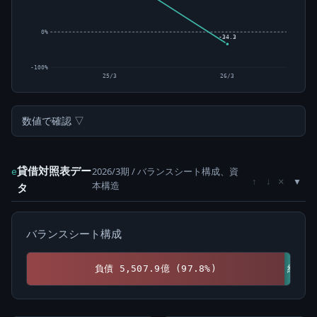
0%
-34.3
-100%
25/3
26/3
数値で確認 ▽
貸借対照表デー
2026/3期 / バランスシート構成、資
e
×
↑
↓
本構造
タ
バランスシート構成
負債 5,507.9億 (97.8%)
純資産 