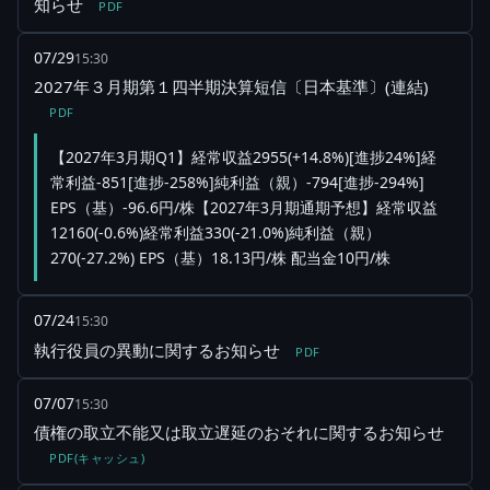
知らせ
PDF
07/29
15:30
2027年３月期第１四半期決算短信〔日本基準〕(連結)
PDF
【2027年3月期Q1】経常収益2955(+14.8%)[進捗24%]経
常利益-851[進捗-258%]純利益（親）-794[進捗-294%]
EPS（基）-96.6円/株【2027年3月期通期予想】経常収益
12160(-0.6%)経常利益330(-21.0%)純利益（親）
270(-27.2%) EPS（基）18.13円/株 配当金10円/株
07/24
15:30
執行役員の異動に関するお知らせ
PDF
07/07
15:30
債権の取立不能又は取立遅延のおそれに関するお知らせ
PDF(キャッシュ)