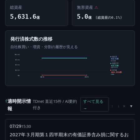
総資産
無形資産
⚠
5,631.6
5.0
億
億
(総資産の0.1%)
発行済株式数の推移
自社株買い・増資・分割の履歴が見える
10百万株
発行済
8百万株
8百万株
株式総数
純発行済
8百万株
5百万株
総数-自己株
自己株
3百万株
194,521株
2.31%
0株
25/3
26/3
適時開示情
TDnet 直近15件 / AI要約
すべて見る
f
×
↑
↓
付き
→
報
07/29
15:30
2027年３月期第１四半期末の有価証券含み損に関するお