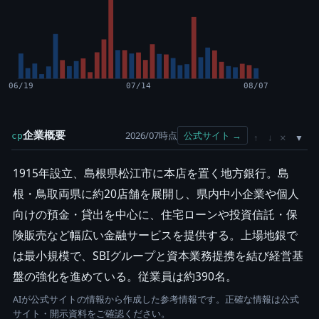
06/19
07/14
08/07
企業概要
2026/07時点
公式サイト →
cp
×
↑
↓
1915年設立、島根県松江市に本店を置く地方銀行。島
根・鳥取両県に約20店舗を展開し、県内中小企業や個人
向けの預金・貸出を中心に、住宅ローンや投資信託・保
険販売など幅広い金融サービスを提供する。上場地銀で
は最小規模で、SBIグループと資本業務提携を結び経営基
盤の強化を進めている。従業員は約390名。
AIが公式サイトの情報から作成した参考情報です。正確な情報は公式
サイト・開示資料をご確認ください。