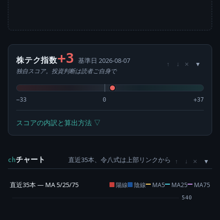
+3
株テク指数
基準日 2026-08-07
×
↑
↓
独自スコア。投資判断は読者ご自身で
−33
0
+37
スコアの内訳と算出方法 ▽
チャート
直近35本、令八式は上部リンクから
×
ch
↑
↓
直近35本 — MA 5/25/75
陽線
陰線
MA5
MA25
MA75
540