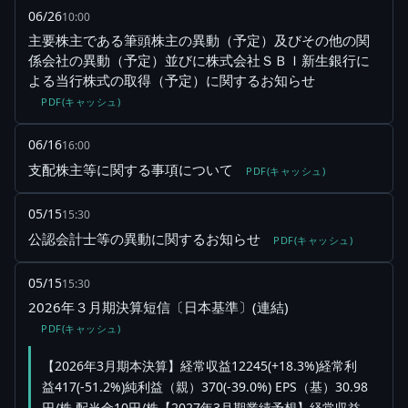
06/26
10:00
主要株主である筆頭株主の異動（予定）及びその他の関
係会社の異動（予定）並びに株式会社ＳＢＩ新生銀行に
よる当行株式の取得（予定）に関するお知らせ
PDF(キャッシュ)
06/16
16:00
支配株主等に関する事項について
PDF(キャッシュ)
05/15
15:30
公認会計士等の異動に関するお知らせ
PDF(キャッシュ)
05/15
15:30
2026年３月期決算短信〔日本基準〕(連結)
PDF(キャッシュ)
【2026年3月期本決算】経常収益12245(+18.3%)経常利
益417(-51.2%)純利益（親）370(-39.0%) EPS（基）30.98
円/株 配当金10円/株【2027年3月期業績予想】経常収益