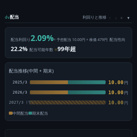
配当
利回りと推移
×
dv
↑
↓
2.09%
配当利回り
配当性向
= 予想配当 10.00円 ÷ 株価 479円
22.2%
99年超
配当可能年数
⊙
配当推移(中間 + 期末)
10.00
2025/3
円
10.00
2026/3
円
10.00
2027/3
円
中間配当
期末配当