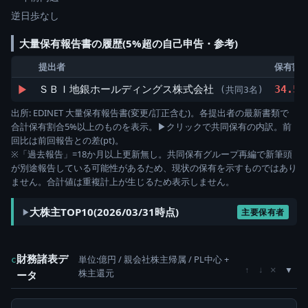
逆日歩なし
大量保有報告書の履歴(5%超の自己申告・参考)
提出者
保有割
▶
ＳＢＩ地銀ホールディングス株式会社
34.52
(共同3名)
出所: EDINET 大量保有報告書(変更/訂正含む)。各提出者の最新書類で
合計保有割合5%以上のものを表示。▶クリックで共同保有の内訳。前
回比は前回報告との差(pt)。
※「過去報告」=18か月以上更新無し。共同保有グループ再編で新筆頭
が別途報告している可能性があるため、現状の保有を示すものではあり
ません。合計値は重複計上が生じるため表示しません。
大株主TOP10(2026/03/31時点)
主要保有者
財務諸表デ
単位:億円 / 親会社株主帰属 / PL中心 +
c
×
↑
↓
株主還元
ータ