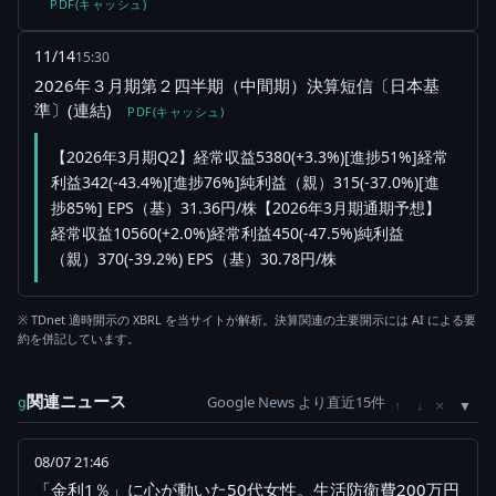
PDF(キャッシュ)
11/14
15:30
2026年３月期第２四半期（中間期）決算短信〔日本基
準〕(連結)
PDF(キャッシュ)
【2026年3月期Q2】経常収益5380(+3.3%)[進捗51%]経常
利益342(-43.4%)[進捗76%]純利益（親）315(-37.0%)[進
捗85%] EPS（基）31.36円/株【2026年3月期通期予想】
経常収益10560(+2.0%)経常利益450(-47.5%)純利益
（親）370(-39.2%) EPS（基）30.78円/株
※ TDnet 適時開示の XBRL を当サイトが解析。決算関連の主要開示には AI による要
約を併記しています。
関連ニュース
Google News より直近15件
×
g
↑
↓
08/07 21:46
「金利1％」に心が動いた50代女性。生活防衛費200万円