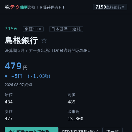
株
テク
銘柄
比較
ＩＲ
優待
保有
ＰＦ
7150
島根銀行
▼
7150
東証STD
日本基準・連結
島根銀行
☆
決算期 3月 / データ出所: TDnet適時開示XBRL
479
円
−5円
(-1.03%)
▼
2026-08-07 終値
始値
高値
484
489
安値
出来高
477
13,800
令八式チャートで分析 →
PTS価格(SBI証券)↗
IR一覧