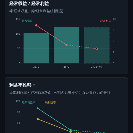
経常収益 / 経常利益
棒:経常収益、線:経常利益(別目盛)
150
10
経常収益
経常利益
8
100
5
50
3
0
0
25/3
26/3
27/3(予)
利益率推移
⊙
経常利益率と純利益率(%)。分割の影響を受けない収益力の推移
10%
経常利益率
純利益率
8%
5%