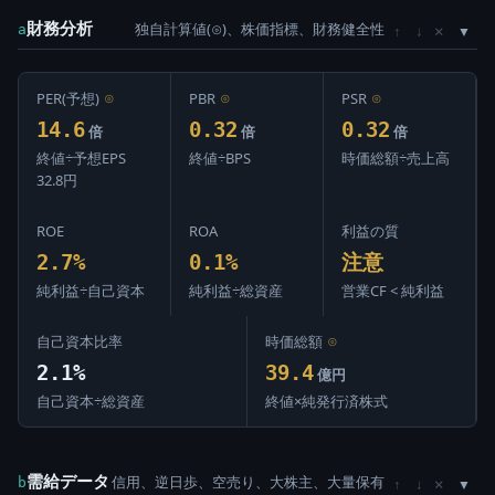
財務分析
独自計算値(⊙)、株価指標、財務健全性
×
a
↑
↓
PER(予想)
⊙
PBR
⊙
PSR
⊙
14.6
0.32
0.32
倍
倍
倍
終値÷予想EPS
終値÷BPS
時価総額÷売上高
32.8円
ROE
ROA
利益の質
2.7%
0.1%
注意
純利益÷自己資本
純利益÷総資産
営業CF < 純利益
自己資本比率
時価総額
⊙
2.1%
39.4
億円
自己資本÷総資産
終値×純発行済株式
需給データ
信用、逆日歩、空売り、大株主、大量保有
×
b
↑
↓