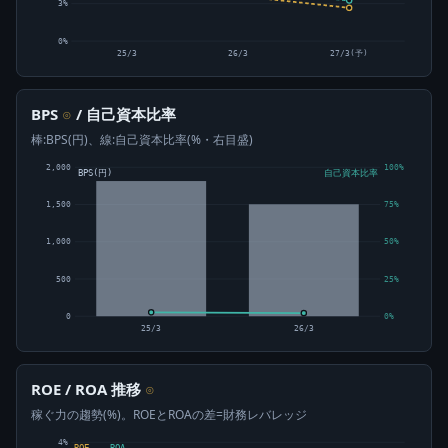
3%
0%
25/3
26/3
27/3(予)
BPS
/ 自己資本比率
⊙
棒:BPS(円)、線:自己資本比率(%・右目盛)
2,000
100%
BPS(円)
自己資本比率
1,500
75%
1,000
50%
500
25%
0
0%
25/3
26/3
ROE / ROA 推移
⊙
稼ぐ力の趨勢(%)。ROEとROAの差=財務レバレッジ
4%
ROE
ROA