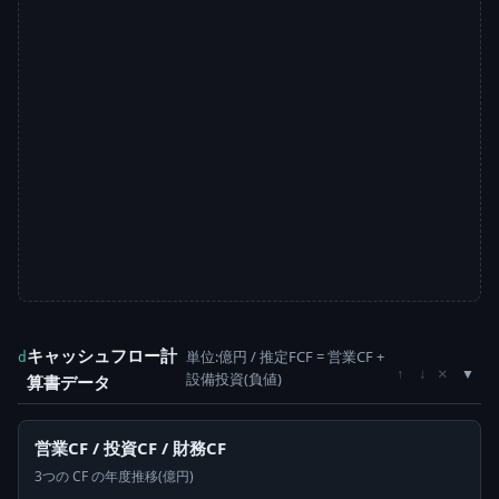
キャッシュフロー計
単位:億円 / 推定FCF = 営業CF +
d
×
↑
↓
設備投資(負値)
算書データ
営業CF / 投資CF / 財務CF
3つの CF の年度推移(億円)