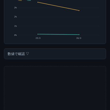
3%
2%
1%
0%
25/3
26/3
数値で確認 ▽