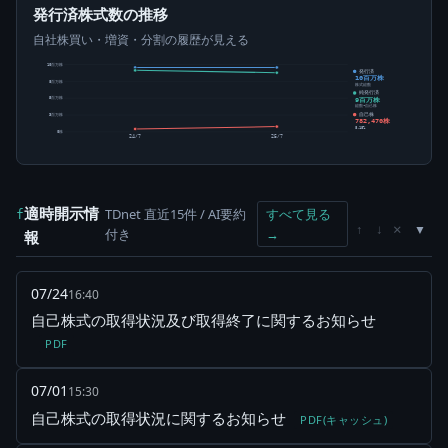
発行済株式数の推移
自社株買い・増資・分割の履歴が見える
10百万株
発行済
10百万株
8百万株
株式総数
純発行済
9百万株
5百万株
総数-自己株
自己株
3百万株
782,470株
8.18%
0株
24/7
25/7
適時開示情
TDnet 直近15件 / AI要約
すべて見る
f
×
↑
↓
付き
→
報
07/24
16:40
自己株式の取得状況及び取得終了に関するお知らせ
PDF
07/01
15:30
自己株式の取得状況に関するお知らせ
PDF(キャッシュ)