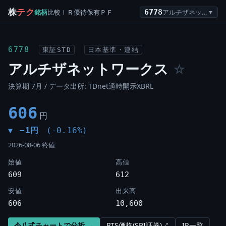
株
テク
銘柄
比較
ＩＲ
優待
保有
ＰＦ
6778
アルチザネットワークス
▼
6778
東証STD
日本基準・連結
アルチザネットワークス
☆
決算期 7月 / データ出所: TDnet適時開示XBRL
606
円
−1円
(-0.16%)
▼
2026-08-06 終値
始値
高値
609
612
安値
出来高
606
10,600
令八式チャートで分析 →
PTS価格(SBI証券)↗
IR一覧