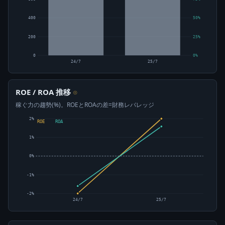
400
50%
200
25%
0
0%
24/7
25/7
ROE / ROA 推移
⊙
稼ぐ力の趨勢(%)。ROEとROAの差=財務レバレッジ
2%
ROE
ROA
1%
0%
-1%
-2%
24/7
25/7