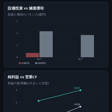
設備投資 vs 減価償却
投資と償却のバランス(億円)
2
1
1
0
24/7
25/7
設備投資
減価償却
純利益 vs 営業CF
利益の質(乖離が大きいと注意)
営業CF
4
2
純利益