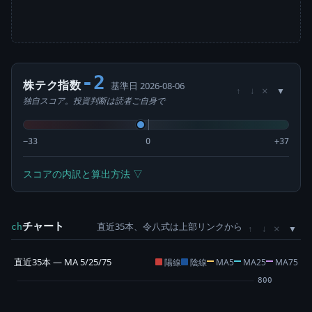
-2
株テク指数
基準日 2026-08-06
×
↑
↓
独自スコア。投資判断は読者ご自身で
−33
0
+37
スコアの内訳と算出方法 ▽
チャート
直近35本、令八式は上部リンクから
×
ch
↑
↓
直近35本 — MA 5/25/75
陽線
陰線
MA5
MA25
MA75
800