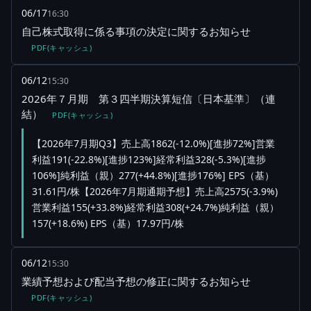
06/17
16:30
自己株式取得に係る事項の決定に関するお知らせ
PDF(キャッシュ)
06/12
15:30
2026年７月期 第３四半期決算短信〔日本基準〕（連
結）
PDF(キャッシュ)
【2026年7月期Q3】売上高1862(-12.0%)[進捗72%]営業
利益191(-22.8%)[進捗123%]経常利益328(-5.3%)[進捗
106%]純利益（親）277(+44.8%)[進捗176%] EPS（基）
31.61円/株【2026年7月期通期予想】売上高2575(-3.9%)
営業利益155(+33.8%)経常利益308(+24.7%)純利益（親）
157(+18.6%) EPS（基）17.97円/株
06/12
15:30
業績予想および配当予想の修正に関するお知らせ
PDF(キャッシュ)