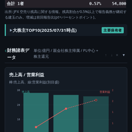
合計 1者
0.57%
54,800
出所: JPX 空売り残高に関する情報。残高割合が0.5%以上で報告義務が継続す
る建玉のみ。増減は前回報告比(pt=パーセントポイント)。
大株主TOP10(2025/07/31時点)
主要保有者
財務諸表デ
単位:億円 / 親会社株主帰属 / PL中心 +
c
×
↑
↓
株主還元
ータ
売上高 / 営業利益
棒:売上高、線:営業利益(別目盛)
30
2
売上高
営業利益
2
20
1
10
1