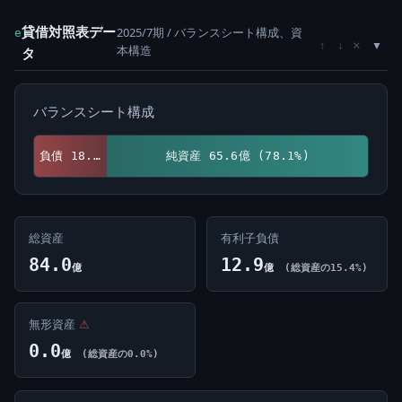
貸借対照表デー
2025/7期 / バランスシート構成、資
e
×
↑
↓
本構造
タ
バランスシート構成
負債 18.4億 (21.9%)
純資産 65.6億 (78.1%)
総資産
有利子負債
84.0
12.9
億
億
(総資産の15.4%)
無形資産
⚠
0.0
億
(総資産の0.0%)