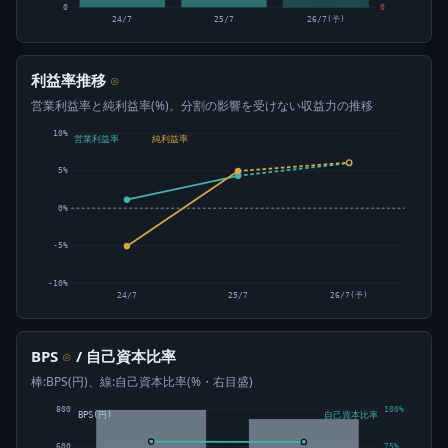
0
0
24/7
25/7
26/7(予)
利益率推移
⊙
営業利益率と純利益率(%)。分割の影響を受けない収益力の推移
10%
営業利益率
純利益率
5%
0%
-5%
-10%
24/7
25/7
26/7(予)
BPS
/ 自己資本比率
⊙
棒:BPS(円)、線:自己資本比率(%・右目盛)
800
100%
BPS(円)
自己資本比率
600
75%