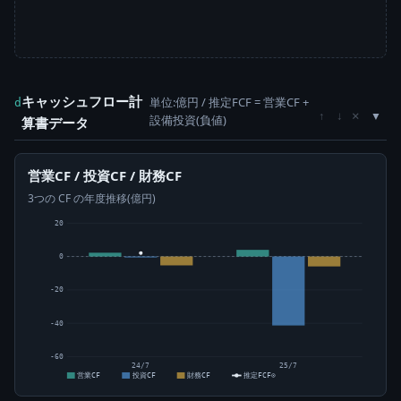
キャッシュフロー計
単位:億円 / 推定FCF = 営業CF +
d
×
↑
↓
設備投資(負値)
算書データ
営業CF / 投資CF / 財務CF
3つの CF の年度推移(億円)
20
0
-20
-40
-60
24/7
25/7
営業CF
投資CF
財務CF
推定FCF⊙