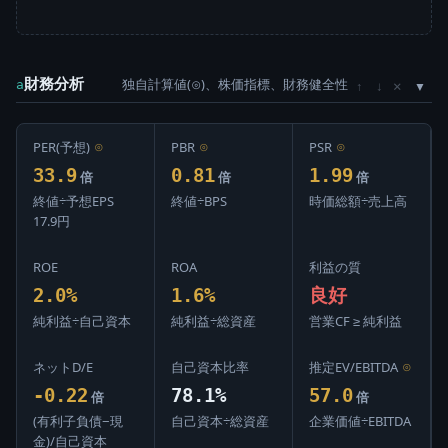
財務分析
独自計算値(⊙)、株価指標、財務健全性
×
a
↑
↓
PER(予想)
⊙
PBR
⊙
PSR
⊙
33.9
0.81
1.99
倍
倍
倍
終値÷予想EPS
終値÷BPS
時価総額÷売上高
17.9円
ROE
ROA
利益の質
2.0%
1.6%
良好
純利益÷自己資本
純利益÷総資産
営業CF ≥ 純利益
ネットD/E
自己資本比率
推定EV/EBITDA
⊙
-0.22
78.1%
57.0
倍
倍
(有利子負債−現
自己資本÷総資産
企業価値÷EBITDA
金)/自己資本