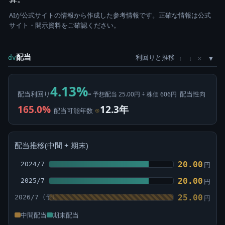
AIが公式サイトの情報から作成した参考情報です。正確な情報は公式
サイト・開示資料をご確認ください。
配当
利回りと推移
×
dv
↑
↓
4.13%
配当利回り
配当性向
= 予想配当 25.00円 ÷ 株価 606円
165.0%
12.3年
配当可能年数
⊙
配当推移(中間 + 期末)
20.00
2024/7
円
20.00
2025/7
円
25.00
2026/7
円
中間配当
期末配当