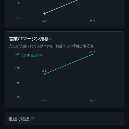
0
-2
24/7
25/7
営業CFマージン推移
⊙
売上が現金に変わる効率(%)。利益率との乖離は要注意
14.9
15%
営業CF÷売上高(%)
10%
8.0
5%
0%
24/7
25/7
数値で確認 ▽