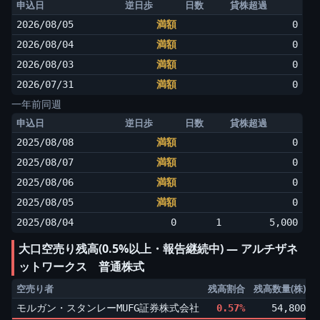
申込日
逆日歩
日数
貸株超過
2026/08/05
満額
0
2026/08/04
満額
0
2026/08/03
満額
0
2026/07/31
満額
0
一年前同週
申込日
逆日歩
日数
貸株超過
2025/08/08
満額
0
2025/08/07
満額
0
2025/08/06
満額
0
2025/08/05
満額
0
2025/08/04
0
1
5,000
大口空売り残高(0.5%以上・報告継続中) ― アルチザネ
ットワークス 普通株式
空売り者
残高割合
残高数量(株)
モルガン・スタンレーMUFG証券株式会社
0.57%
54,800
▲