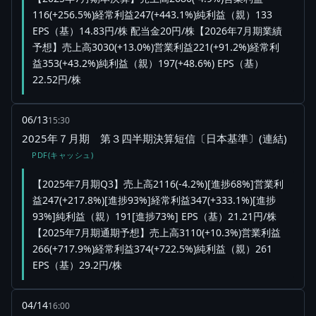
116(+256.5%)経常利益247(+443.1%)純利益（親）133
EPS（基）14.83円/株 配当金20円/株【2026年7月期業績
予想】売上高3030(+13.0%)営業利益221(+91.2%)経常利
益353(+43.2%)純利益（親）197(+48.6%) EPS（基）
22.52円/株
06/13
15:30
2025年７月期 第３四半期決算短信〔日本基準〕(連結)
PDF(キャッシュ)
【2025年7月期Q3】売上高2116(-4.2%)[進捗68%]営業利
益247(+217.8%)[進捗93%]経常利益347(+333.1%)[進捗
93%]純利益（親）191[進捗73%] EPS（基）21.21円/株
【2025年7月期通期予想】売上高3110(+10.3%)営業利益
266(+717.9%)経常利益374(+722.5%)純利益（親）261
EPS（基）29.2円/株
04/14
16:00