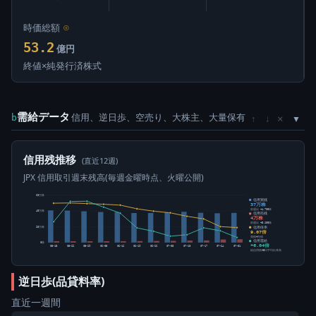
時価総額
⊙
53.2
億円
終値×純発行済株式
需給データ
信用、逆日歩、空売り、大株主、大量保有
×
b
↑
↓
信用残推移
(直近12週)
JPX 信用取引週末残高(毎週金曜時点、火曜公開)
60万株
信用買残
37万株
前週比 +4,700株
40万株
信用売残
4万株
前週比 +3,100株
信用倍率
20万株
9.07倍
買残÷売残
信用需給
0株
+6.04倍
05-15
05-22
05-29
06-05
06-12
06-19
06-26
07-03
07-10
07-17
07-24
07-31
純信用残÷5日平均出来高
逆日歩(品貸料率)
直近一週間