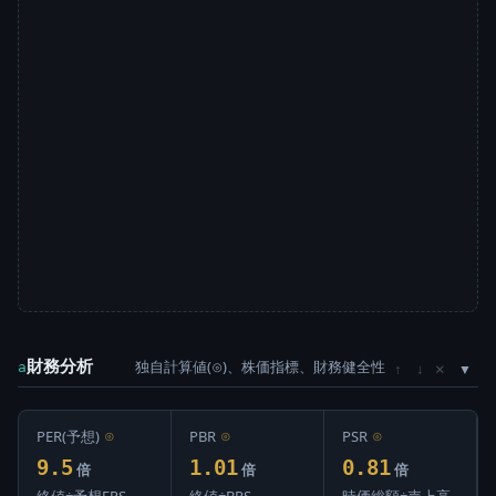
財務分析
独自計算値(⊙)、株価指標、財務健全性
×
a
↑
↓
PER(予想)
⊙
PBR
⊙
PSR
⊙
9.5
1.01
0.81
倍
倍
倍
終値÷予想EPS
終値÷BPS
時価総額÷売上高