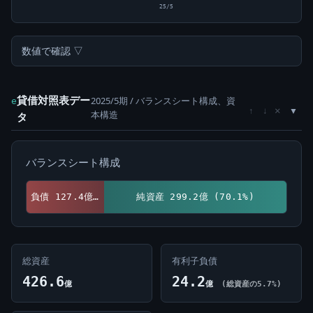
25/5
数値で確認 ▽
貸借対照表デー
2025/5期 / バランスシート構成、資
e
×
↑
↓
本構造
タ
バランスシート構成
負債 127.4億 (29.9%)
純資産 299.2億 (70.1%)
総資産
有利子負債
426.6
24.2
億
億
(総資産の5.7%)