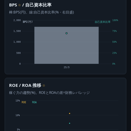
BPS
/ 自己資本比率
⊙
棒:BPS(円)、線:自己資本比率(%・右目盛)
2,000
100%
BPS(円)
自己資本比率
1,500
75%
1,000
50%
500
25%
0
0%
25/5
ROE / ROA 推移
⊙
稼ぐ力の趨勢(%)。ROEとROAの差=財務レバレッジ
15%
ROE
ROA
10%
5%