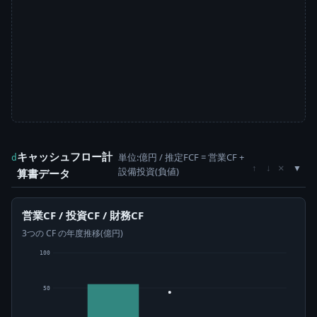
キャッシュフロー計
単位:億円 / 推定FCF = 営業CF +
d
×
↑
↓
設備投資(負値)
算書データ
営業CF / 投資CF / 財務CF
3つの CF の年度推移(億円)
100
50