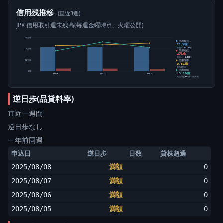
信用残推移
(直近3週)
JPX 信用取引週末残高(毎週金曜時点、火曜公開)
30万株
信用買残
21万株
前週比 -1,600株
20万株
信用売残
2万株
前週比 -1,600株
信用倍率
10万株
9.81倍
買残÷売残
信用需給
0株
+3.18倍
05-15
05-22
05-29
純信用残÷5日平均出来高
逆日歩(品貸料率)
直近一週間
逆日歩なし
一年前同週
申込日
逆日歩
日数
貸株超過
2025/08/08
満額
0
2025/08/07
満額
0
2025/08/06
満額
0
2025/08/05
満額
0