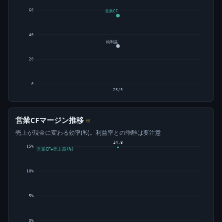
60
営業CF
40
純利益
20
0
25/5
営業CFマージン推移
⊙
売上が現金に変わる効率(%)。利益率との乖離は要注意
14.8
15%
営業CF÷売上高(%)
10%
5%
0%