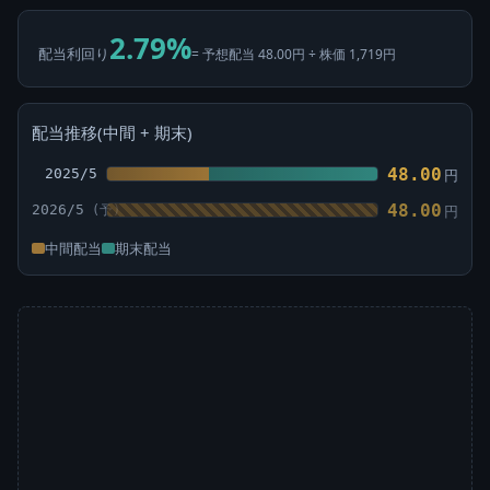
2.79%
配当利回り
= 予想配当 48.00円 ÷ 株価 1,719円
配当推移(中間 + 期末)
48.00
2025/5
円
48.00
2026/5
円
中間配当
期末配当