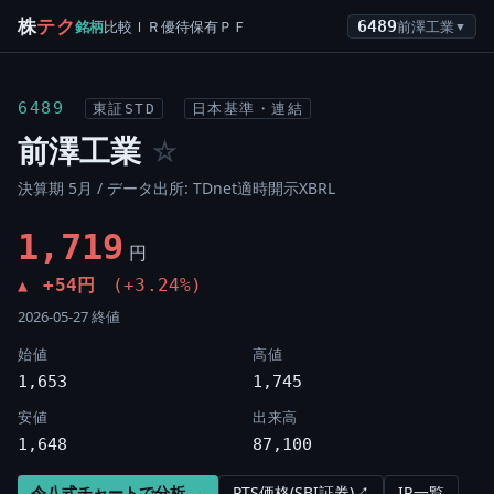
株
テク
銘柄
比較
ＩＲ
優待
保有
ＰＦ
6489
前澤工業
▼
6489
東証STD
日本基準・連結
前澤工業
☆
決算期 5月 / データ出所: TDnet適時開示XBRL
1,719
円
+54円
(+3.24%)
▲
2026-05-27 終値
始値
高値
1,653
1,745
安値
出来高
1,648
87,100
令八式チャートで分析 →
PTS価格(SBI証券)↗
IR一覧