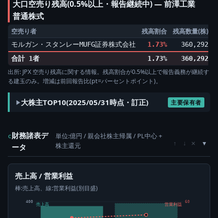
大口空売り残高(0.5%以上・報告継続中) ― 前澤工業
普通株式
空売り者
残高割合
残高数量(株)
モルガン・スタンレーMUFG証券株式会社
1.73%
360,292
▲
合計 1者
1.73%
360,292
出所: JPX 空売り残高に関する情報。残高割合が0.5%以上で報告義務が継続す
る建玉のみ。増減は前回報告比(pt=パーセントポイント)。
大株主TOP10(2025/05/31時点・訂正)
主要保有者
財務諸表デ
単位:億円 / 親会社株主帰属 / PL中心 +
c
×
↑
↓
株主還元
ータ
売上高 / 営業利益
棒:売上高、線:営業利益(別目盛)
400
60
売上高
営業利益