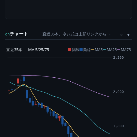
チャート
直近35本、令八式は上部リンクから
×
ch
↑
↓
直近35本 — MA 5/25/75
陽線
陰線
MA5
MA25
MA75
2,200
2,000
1,800