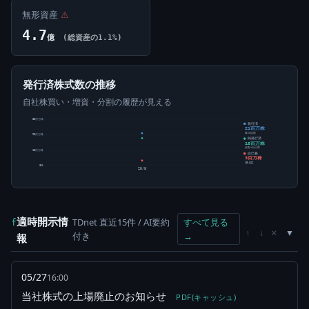
無形資産
⚠
4.7
億
(総資産の1.1%)
発行済株式数の推移
自社株買い・増資・分割の履歴が見える
30百万株
発行済
21百万株
株式総数
20百万株
純発行済
18百万株
総数-自己株
10百万株
自己株
3百万株
15.34%
0株
25/5
適時開示情
TDnet 直近15件 / AI要約
すべて見る
f
×
↑
↓
付き
→
報
05/27
16:00
当社株式の上場廃止のお知らせ
PDF(キャッシュ)