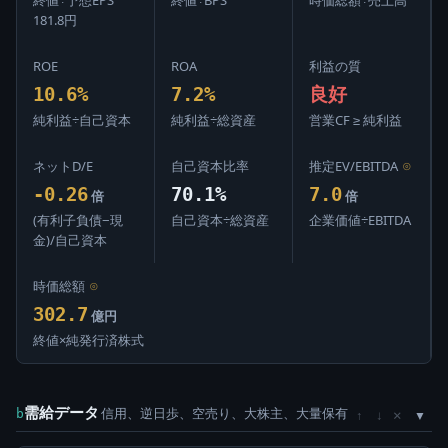
181.8円
ROE
ROA
利益の質
10.6%
7.2%
良好
純利益÷自己資本
純利益÷総資産
営業CF ≥ 純利益
ネットD/E
自己資本比率
推定EV/EBITDA
⊙
-0.26
70.1%
7.0
倍
倍
(有利子負債−現
自己資本÷総資産
企業価値÷EBITDA
金)/自己資本
時価総額
⊙
302.7
億円
終値×純発行済株式
需給データ
信用、逆日歩、空売り、大株主、大量保有
×
b
↑
↓