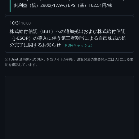
純利益（親）2900(-17.9%) EPS（基）162.51円/株
10/31
16:00
株式給付信託（BBT）への追加拠出および株式給付信託
（J-ESOP）の導入に伴う第三者割当による自己株式の処
分完了に関するお知らせ
PDF(キャッシュ)
※ TDnet 適時開示の XBRL を当サイトが解析。決算関連の主要開示には AI による要
約を併記しています。