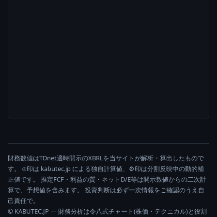
財務数値はTDnet適時開示のXBRLを当サイトが解析・算出したもので
す。 ⊙印は kabutec.jp による独自計算値、⚙印は分割反映中の動的補
正値です。 推定FCF・利益の質・ネットD/E等は開示数値からの二次計
算で、予想値を含みます。 投資判断は必ず一次情報をご確認のうえ自
己責任で。
© KABUTEC.JP — 財務分析は令八式チャート(株価・テクニカル)と役割