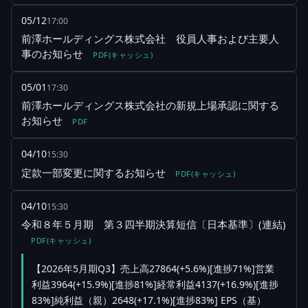
05/12
17:00
前澤ホールディングス株式会社 役員人事および主要人
事のお知らせ
PDF(キャッシュ)
05/01
17:30
前澤ホールディングス株式会社の新規上場承認に関する
お知らせ
PDF
04/10
15:30
定款一部変更に関するお知らせ
PDF(キャッシュ)
04/10
15:30
令和８年５月期 第３四半期決算短信〔日本基準〕(連結)
PDF(キャッシュ)
【2026年5月期Q3】売上高27864(+5.6%)[進捗71%]営業
利益3964(+15.9%)[進捗81%]経常利益4137(+16.9%)[進捗
83%]純利益（親）2648(+17.1%)[進捗83%] EPS（基）