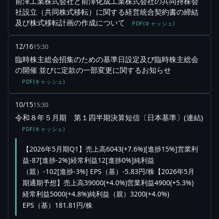
前澤工業株式会社と前澤化成工業株式会社の共同持株会
社設立（共同株式移転）に関する経営統合契約書の締結
及び株式移転計画の作成について
PDF(キャッシュ)
12/16
15:30
臨時株主総会招集のための基準日設定及び臨時株主総会
の開催 並びに定款の一部変更に関するお知らせ
PDF(キャッシュ)
10/15
15:30
令和８年５月期 第１四半期決算短信〔日本基準〕(連結)
PDF(キャッシュ)
【2026年5月期Q1】売上高6043(+7.6%)[進捗15%]営業利
益-87[進捗-2%]経常利益12[進捗0%]純利益
（親）-102[進捗-3%] EPS（基）-5.83円/株【2026年5月
期通期予想】売上高39000(+4.0%)営業利益4900(+5.3%)
経常利益5000(+4.8%)純利益（親）3200(+4.0%)
EPS（基）181.81円/株