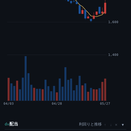
1,600
1,400
04/03
04/28
05/27
配当
利回りと推移
×
dv
↑
↓