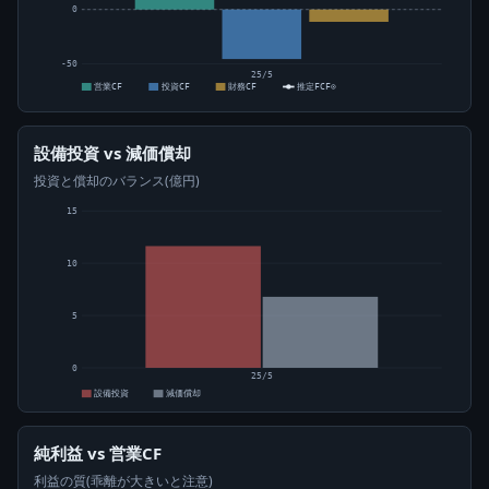
0
-50
25/5
営業CF
投資CF
財務CF
推定FCF⊙
設備投資 vs 減価償却
投資と償却のバランス(億円)
15
10
5
0
25/5
設備投資
減価償却
純利益 vs 営業CF
利益の質(乖離が大きいと注意)