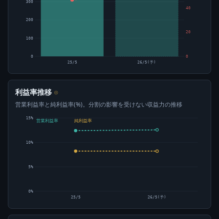
300
40
200
20
100
0
0
25/5
26/5(予)
利益率推移
⊙
営業利益率と純利益率(%)。分割の影響を受けない収益力の推移
15%
営業利益率
純利益率
10%
5%
0%
25/5
26/5(予)