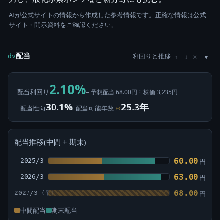
AIが公式サイトの情報から作成した参考情報です。正確な情報は公式
サイト・開示資料をご確認ください。
配当
利回りと推移
×
dv
↑
↓
2.10%
配当利回り
= 予想配当 68.00円 ÷ 株価 3,235円
30.1%
25.3年
配当性向
配当可能年数
⊙
配当推移(中間 + 期末)
60.00
2025/3
円
63.00
2026/3
円
68.00
2027/3
円
中間配当
期末配当