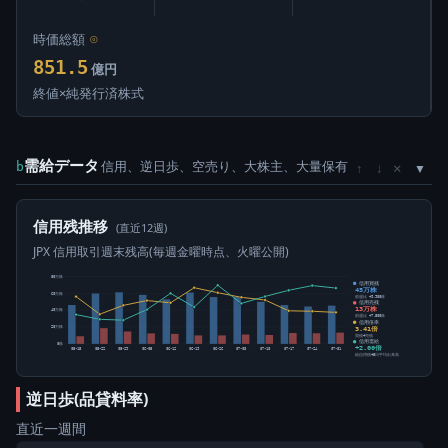
時価総額
⊙
851.5
億円
終値×純発行済株式
需給データ
信用、逆日歩、空売り、大株主、大量保有
×
b
↑
↓
信用残推移
(直近12週)
JPX 信用取引週末残高(毎週金曜時点、火曜公開)
80万株
信用買残
45万株
60万株
前週比 +9,900株
信用売残
13万株
40万株
前週比 +7,500株
信用倍率
3.41倍
20万株
買残÷売残
信用需給
0株
+2.00倍
05-15
05-22
05-29
06-05
06-12
06-19
06-26
07-03
07-10
07-17
07-24
07-31
純信用残÷5日平均出来高
逆日歩(品貸料率)
直近一週間