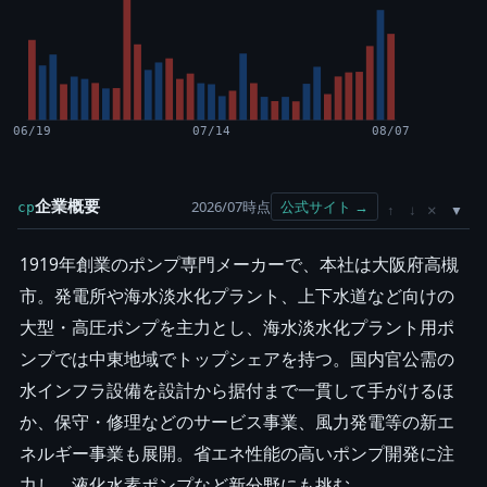
06/19
07/14
08/07
企業概要
2026/07時点
公式サイト →
cp
×
↑
↓
1919年創業のポンプ専門メーカーで、本社は大阪府高槻
市。発電所や海水淡水化プラント、上下水道など向けの
大型・高圧ポンプを主力とし、海水淡水化プラント用ポ
ンプでは中東地域でトップシェアを持つ。国内官公需の
水インフラ設備を設計から据付まで一貫して手がけるほ
か、保守・修理などのサービス事業、風力発電等の新エ
ネルギー事業も展開。省エネ性能の高いポンプ開発に注
力し、液化水素ポンプなど新分野にも挑む。