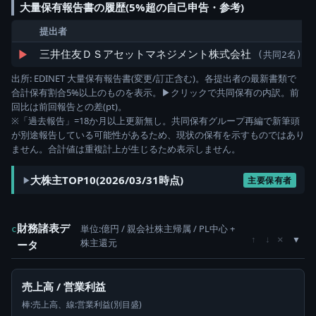
大量保有報告書の履歴(5%超の自己申告・参考)
提出者
▶
三井住友ＤＳアセットマネジメント株式会社
(共同2名)
出所: EDINET 大量保有報告書(変更/訂正含む)。各提出者の最新書類で
合計保有割合5%以上のものを表示。▶クリックで共同保有の内訳。前
回比は前回報告との差(pt)。
※「過去報告」=18か月以上更新無し。共同保有グループ再編で新筆頭
が別途報告している可能性があるため、現状の保有を示すものではあり
ません。合計値は重複計上が生じるため表示しません。
大株主TOP10(2026/03/31時点)
主要保有者
財務諸表デ
単位:億円 / 親会社株主帰属 / PL中心 +
c
×
↑
↓
株主還元
ータ
売上高 / 営業利益
棒:売上高、線:営業利益(別目盛)