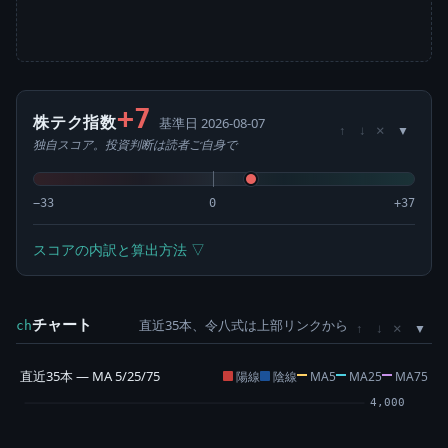
+7
株テク指数
基準日 2026-08-07
×
↑
↓
独自スコア。投資判断は読者ご自身で
−33
0
+37
スコアの内訳と算出方法 ▽
チャート
直近35本、令八式は上部リンクから
×
ch
↑
↓
直近35本 — MA 5/25/75
陽線
陰線
MA5
MA25
MA75
4,000