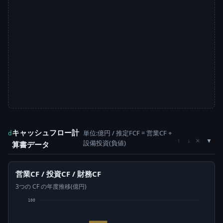
キャッシュフロー計
単位:億円 / 推定FCF = 営業CF +
d
×
↑
↓
設備投資(負値)
算書データ
営業CF / 投資CF / 財務CF
3つの CF の年度推移(億円)
100