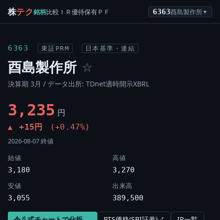
株
テク
銘柄
比較
ＩＲ
優待
保有
ＰＦ
6363
酉島製作所
▼
6363
東証PRM
日本基準・連結
酉島製作所
☆
決算期 3月 / データ出所: TDnet適時開示XBRL
3,235
円
+15円
(+0.47%)
▲
2026-08-07 終値
始値
高値
3,180
3,270
安値
出来高
3,055
389,500
令八式チャートで分析 →
PTS価格(SBI証券)↗
IR一覧