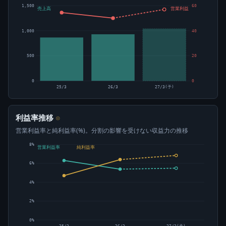
1,500
60
売上高
営業利益
1,000
40
500
20
0
0
25/3
26/3
27/3(予)
利益率推移
⊙
営業利益率と純利益率(%)。分割の影響を受けない収益力の推移
8%
営業利益率
純利益率
6%
4%
2%
0%