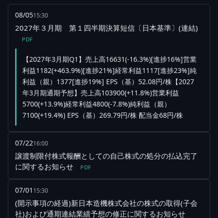
08/05
15:30
2027年３月期 第１四半期決算短信〔日本基準〕(連結)
PDF
【2027年3月期Q1】売上高16631(-16.3%)[進捗16%]営業
利益1182(+463.9%)[進捗21%]経常利益1117[進捗23%]純
利益（親）1377[進捗19%] EPS（基）52.08円/株【2027
年3月期通期予想】売上高103900(+11.8%)営業利益
5700(+13.9%)経常利益4800(-7.8%)純利益（親）
7100(+19.4%) EPS（基）269.79円/株 配当金68円/株
07/22
16:00
譲渡制限付株式報酬としての自己株式の処分の払込完了
に関するお知らせ
PDF
07/01
15:30
(開示事項の経過)新日本造機株式会社の株式の取得(子会
社)および通期連結業績予想の修正に関するお知らせ