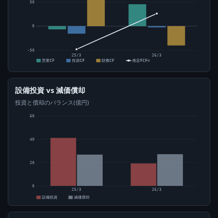
50
0
-50
25/3
26/3
営業CF
投資CF
財務CF
推定FCF⊙
設備投資 vs 減価償却
投資と償却のバランス(億円)
60
40
20
0
25/3
26/3
設備投資
減価償却