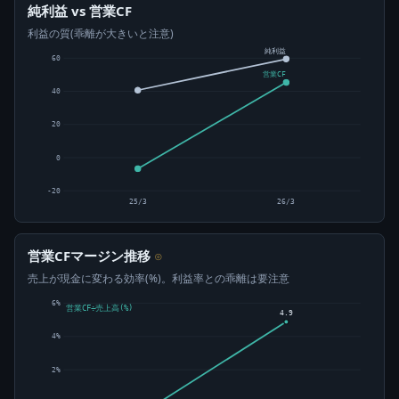
純利益 vs 営業CF
利益の質(乖離が大きいと注意)
純利益
60
営業CF
40
20
0
-20
25/3
26/3
営業CFマージン推移
⊙
売上が現金に変わる効率(%)。利益率との乖離は要注意
6%
営業CF÷売上高(%)
4.9
4%
2%