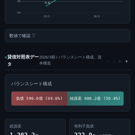
0%
-0.8
-2%
25/3
26/3
数値で確認 ▽
貸借対照表デー
2026/3期 / バランスシート構成、資
e
×
↑
↓
本構造
タ
バランスシート構成
負債 596.0億 (49.6%)
純資産 606.2億 (50.4%)
総資産
有利子負債
1,202.2
222.0