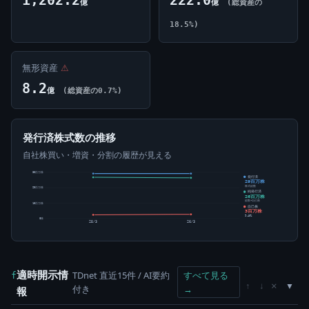
億
億
(総資産の
18.5%)
無形資産
⚠
8.2
億
(総資産の0.7%)
発行済株式数の推移
自社株買い・増資・分割の履歴が見える
30百万株
発行済
29百万株
株式総数
20百万株
純発行済
26百万株
総数-自己株
10百万株
自己株
3百万株
9.40%
0株
25/3
26/3
適時開示情
TDnet 直近15件 / AI要約
すべて見る
f
×
↑
↓
付き
→
報