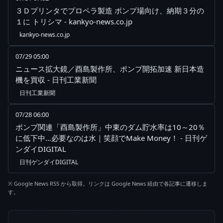
３Ｄプリンタでプロペラ製造 ポンプ場向け、納期３分の
１に トリシマ - kankyo-news.co.jp
kankyo-news.co.jp
07/29 05:00
ニュース拡大鏡／酉島製作所、ポンプ開拓加速 新日本造
機を買収 - 日刊工業新聞
日刊工業新聞
07/28 06:00
ポンプ関連「酉島製作所」中東のダム貯水率は10～20％
に低下中…必要なのは水｜笑顔でMake Money！ - 日刊ゲ
ンダイDIGITAL
日刊ゲンダイDIGITAL
※ Google News RSS から取得。リンクは Google News 経由で各記事に遷移しま
す。