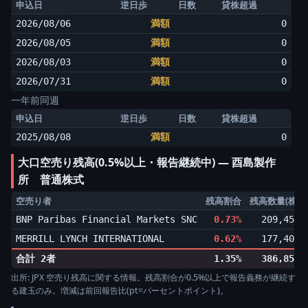
申込日
逆日歩
日数
貸株超過
2026/08/06
満額
0
2026/08/05
満額
0
2026/08/03
満額
0
2026/07/31
満額
0
一年前同週
申込日
逆日歩
日数
貸株超過
2025/08/08
満額
0
大口空売り残高(0.5%以上・報告継続中) ― 酉島製作
所 普通株式
空売り者
残高割合
残高数量(株)
BNP Paribas Financial Markets SNC
0.73%
209,451
MERRILL LYNCH INTERNATIONAL
0.62%
177,405
合計 2者
1.35%
386,856
出所: JPX 空売り残高に関する情報。残高割合が0.5%以上で報告義務が継続す
る建玉のみ。増減は前回報告比(pt=パーセントポイント)。