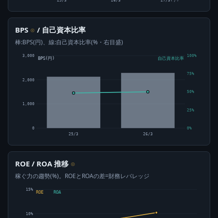
25/3
26/3
27/3(予)
BPS
/ 自己資本比率
⊙
棒:BPS(円)、線:自己資本比率(%・右目盛)
3,000
100%
BPS(円)
自己資本比率
75%
2,000
50%
1,000
25%
0
0%
25/3
26/3
ROE / ROA 推移
⊙
稼ぐ力の趨勢(%)。ROEとROAの差=財務レバレッジ
15%
ROE
ROA
10%