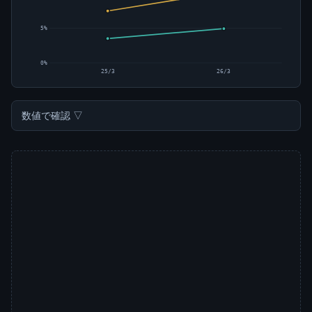
5%
0%
25/3
26/3
数値で確認 ▽