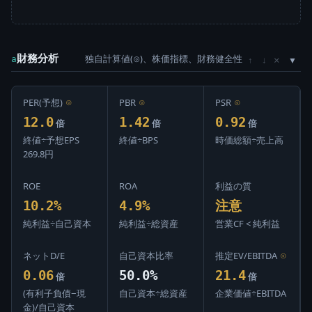
財務分析
独自計算値(⊙)、株価指標、財務健全性
×
a
↑
↓
PER(予想)
⊙
PBR
⊙
PSR
⊙
12.0
1.42
0.92
倍
倍
倍
終値÷予想EPS
終値÷BPS
時価総額÷売上高
269.8円
ROE
ROA
利益の質
10.2%
4.9%
注意
純利益÷自己資本
純利益÷総資産
営業CF < 純利益
ネットD/E
自己資本比率
推定EV/EBITDA
⊙
0.06
50.0%
21.4
倍
倍
(有利子負債−現
自己資本÷総資産
企業価値÷EBITDA
金)/自己資本