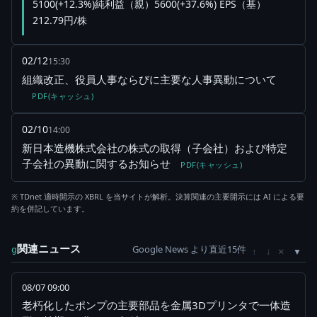
5100(+12.3%)純利益（親）5600(+37.6%) EPS（基）
212.79円/株
02/12
15:30
組織改正、役員人事ならびに主要な人事異動について
PDF(キャッシュ)
02/10
14:00
新日本造機株式会社の株式の取得（子会社）および特定
子会社の異動に関するお知らせ
PDF(キャッシュ)
※ TDnet 適時開示の XBRL を当サイトが解析。決算関連の主要開示には AI による要
約を併記しています。
関連ニュース
Google News より直近15件
×
g
↑
↓
08/07 09:00
老朽化したポンプの主要部品を金属3Dプリンタで一体造