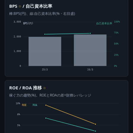
BPS
/ 自己資本比率
⊙
棒:BPS(円)、線:自己資本比率(%・右目盛)
3,000
100%
BPS(円)
自己資本比率
75%
2,000
50%
1,000
25%
0
0%
25/3
26/3
ROE / ROA 推移
⊙
稼ぐ力の趨勢(%)。ROEとROAの差=財務レバレッジ
10%
ROE
ROA
8%
5%