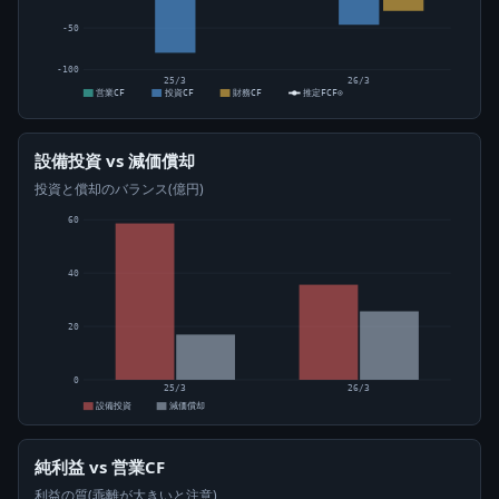
-50
-100
25/3
26/3
営業CF
投資CF
財務CF
推定FCF⊙
設備投資 vs 減価償却
投資と償却のバランス(億円)
60
40
20
0
25/3
26/3
設備投資
減価償却
純利益 vs 営業CF
利益の質(乖離が大きいと注意)