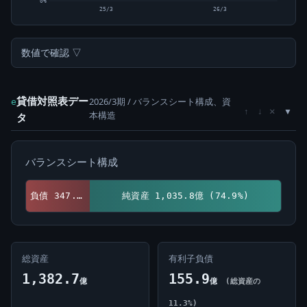
0%
25/3
26/3
数値で確認 ▽
貸借対照表デー
2026/3期 / バランスシート構成、資
e
×
↑
↓
本構造
タ
バランスシート構成
負債 347.0億 (25.1%)
純資産 1,035.8億 (74.9%)
総資産
有利子負債
1,382.7
155.9
億
億
(総資産の
11.3%)