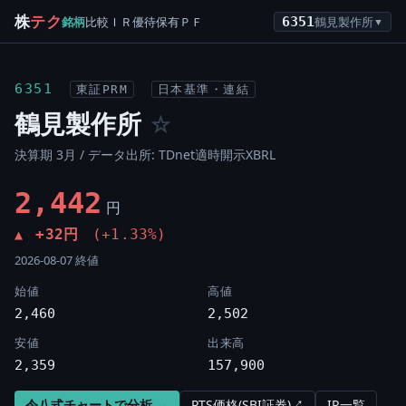
株
テク
銘柄
比較
ＩＲ
優待
保有
ＰＦ
6351
鶴見製作所
▼
6351
東証PRM
日本基準・連結
鶴見製作所
☆
決算期 3月 / データ出所: TDnet適時開示XBRL
2,442
円
+32円
(+1.33%)
▲
2026-08-07 終値
始値
高値
2,460
2,502
安値
出来高
2,359
157,900
令八式チャートで分析 →
PTS価格(SBI証券)↗
IR一覧