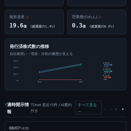
無形資産
⚠
営業権(のれん)
⚠
19.6
0.3
億
(総資産の1.4%)
億
(総資産の0.0%)
発行済株式数の推移
自社株買い・増資・分割の履歴が見える
60百万株
発行済
51百万株
株式総数
40百万株
純発行済
48百万株
総数-自己株
20百万株
自己株
3百万株
5.63%
0株
25/3
26/3
適時開示情
TDnet 直近15件 / AI要約
すべて見る
f
×
↑
↓
付き
→
報
08/07
14:00