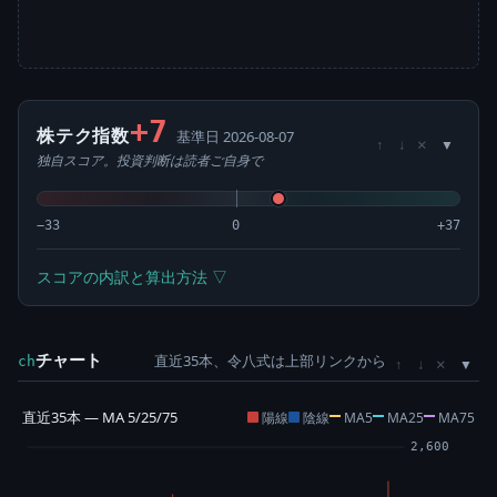
+7
株テク指数
基準日 2026-08-07
×
↑
↓
独自スコア。投資判断は読者ご自身で
−33
0
+37
スコアの内訳と算出方法 ▽
チャート
直近35本、令八式は上部リンクから
×
ch
↑
↓
直近35本 — MA 5/25/75
陽線
陰線
MA5
MA25
MA75
2,600