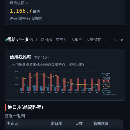
時価総額
⊙
1,166.7
億円
終値×純発行済株式
需給データ
信用、逆日歩、空売り、大株主、大量保有
×
b
↑
↓
信用残推移
(直近12週)
JPX 信用取引週末残高(毎週金曜時点、火曜公開)
15万株
信用買残
1万株
前週比 -900株
10万株
信用売残
10万株
前週比 -800株
信用倍率
5万株
0.12倍
買残÷売残
信用需給
0株
-1.35倍
05-15
05-22
05-29
06-05
06-12
06-19
06-26
07-03
07-10
07-17
07-24
07-31
純信用残÷5日平均出来高
逆日歩(品貸料率)
直近一週間
申込日
逆日歩
日数
貸株超過