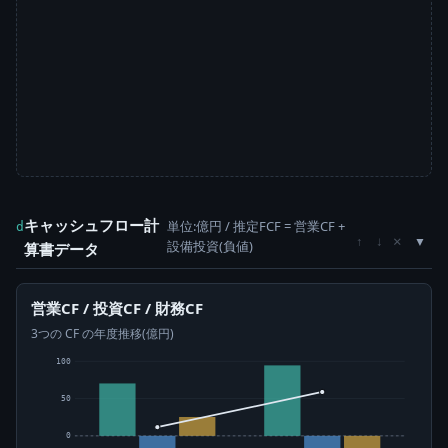
キャッシュフロー計
単位:億円 / 推定FCF = 営業CF +
d
×
↑
↓
設備投資(負値)
算書データ
営業CF / 投資CF / 財務CF
3つの CF の年度推移(億円)
100
50
0