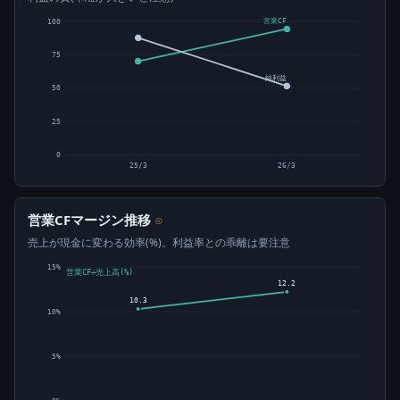
営業CF
100
75
純利益
50
25
0
25/3
26/3
営業CFマージン推移
⊙
売上が現金に変わる効率(%)。利益率との乖離は要注意
15%
営業CF÷売上高(%)
12.2
10.3
10%
5%