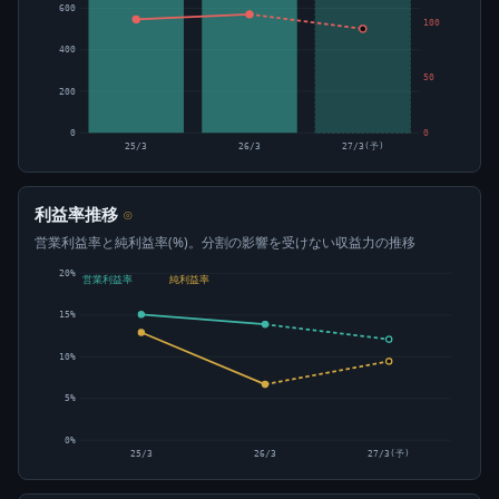
600
100
400
50
200
0
0
25/3
26/3
27/3(予)
利益率推移
⊙
営業利益率と純利益率(%)。分割の影響を受けない収益力の推移
20%
営業利益率
純利益率
15%
10%
5%
0%
25/3
26/3
27/3(予)