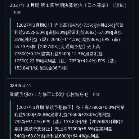
2027年３月期 第１四半期決算短信〔日本基準〕（連結）
PDF
【2027年3月期Q1】売上高19479(+7.5%)[進捗25%]営業
利益2852(-5.0%)[進捗30%]経常利益3682(+57.0%)[進捗
35%]純利益（親）2640(+114.5%)[進捗36%] EPS（基）
55.13円/株【2027年3月期通期予想】売上高
77800(+0.7%)営業利益9400(-12.3%)経常利益
10500(-22.8%)純利益（親）7350(+42.4%) EPS（基）
153.84円/株 配当金36円/株
08/06
14:00
業績予想の上方修正に関するお知らせ
PDF
【2027年3月期 業績予想修正】売上高77800(+0.0%)営業
利益9400(+28.8%)経常利益10500(+28.0%)純利益
7350(+31.2%) EPS（基）153.84円/株【2026年9月期Q2
累計 業績予想修正】売上高37000(+8.8%)営業利益
5400(+68.8%)経常利益6000(+64.4%)純利益