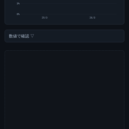
3%
0%
25/3
26/3
数値で確認 ▽