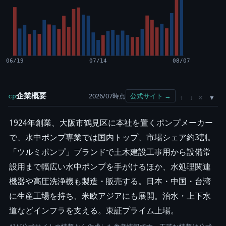
06/19
07/14
08/07
企業概要
2026/07時点
公式サイト →
cp
×
↑
↓
1924年創業、大阪市鶴見区に本社を置くポンプメーカー
で、水中ポンプ専業では国内トップ、市場シェア約3割。
「ツルミポンプ」ブランドで土木建設工事用から設備常
設用まで幅広い水中ポンプを手がけるほか、水処理関連
機器や高圧洗浄機も製造・販売する。日本・中国・台湾
に生産工場を持ち、米欧アジアにも展開。治水・上下水
道などインフラを支える。東証プライム上場。