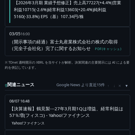
【2026年3月期 業績予想修正】売上高77227(+4.4%)営業
利益10715(-2.6%)経常利益13603(+20.4%)純利益
5160(-33.8%) EPS（基）107.34円/株
03/05
16:00
（開示事項の経過）富士丸産業株式会社の株式の取得
（完全子会社化）完了に関するお知らせ
PDF(キャッシュ)
※ TDnet 適時開示の XBRL を当サイトが解析。決算関連の主要開示には AI による要
約を併記しています。
関連ニュース
Google News より直近15件
×
g
↑
↓
08/07 16:48
【決算速報】鶴見製---27年3月期1Qは増益、経常利益は
57％増(フィスコ) - Yahoo!ファイナンス
Yahoo!ファイナンス