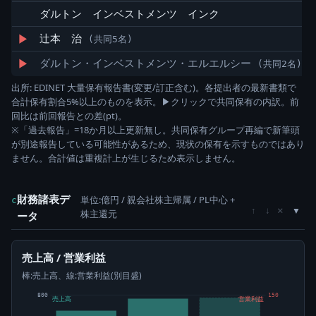
ダルトン インベストメンツ インク
▶
辻本 治
(共同5名)
▶
ダルトン・インベストメンツ・エルエルシー
(共同2名)
出所: EDINET 大量保有報告書(変更/訂正含む)。各提出者の最新書類で
合計保有割合5%以上のものを表示。▶クリックで共同保有の内訳。前
回比は前回報告との差(pt)。
※「過去報告」=18か月以上更新無し。共同保有グループ再編で新筆頭
が別途報告している可能性があるため、現状の保有を示すものではあり
ません。合計値は重複計上が生じるため表示しません。
財務諸表デ
単位:億円 / 親会社株主帰属 / PL中心 +
c
×
↑
↓
株主還元
ータ
売上高 / 営業利益
棒:売上高、線:営業利益(別目盛)
800
150
売上高
営業利益