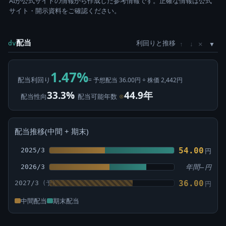
AIが公式サイトの情報から作成した参考情報です。正確な情報は公式
サイト・開示資料をご確認ください。
配当
利回りと推移
×
dv
↑
↓
1.47%
配当利回り
= 予想配当 36.00円 ÷ 株価 2,442円
33.3%
44.9年
配当性向
配当可能年数
⊙
配当推移(中間 + 期末)
54.00
2025/3
円
2026/3
年間—
円
36.00
2027/3
円
中間配当
期末配当