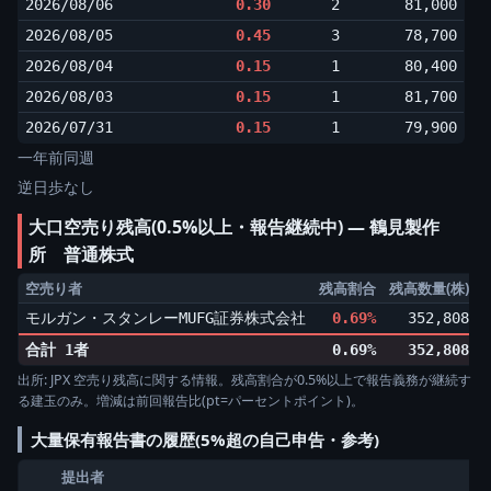
2026/08/06
0.30
2
81,000
2026/08/05
0.45
3
78,700
2026/08/04
0.15
1
80,400
2026/08/03
0.15
1
81,700
2026/07/31
0.15
1
79,900
一年前同週
逆日歩なし
大口空売り残高(0.5%以上・報告継続中) ― 鶴見製作
所 普通株式
空売り者
残高割合
残高数量(株)
モルガン・スタンレーMUFG証券株式会社
0.69%
352,808
▼
合計 1者
0.69%
352,808
出所: JPX 空売り残高に関する情報。残高割合が0.5%以上で報告義務が継続す
る建玉のみ。増減は前回報告比(pt=パーセントポイント)。
大量保有報告書の履歴(5%超の自己申告・参考)
提出者