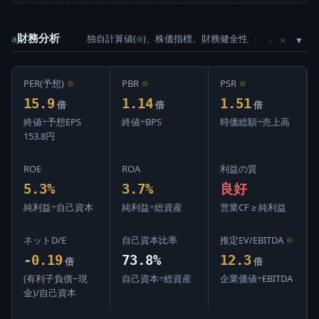
財務分析
独自計算値(⊙)、株価指標、財務健全性
×
a
↑
↓
PER(予想)
⊙
PBR
⊙
PSR
⊙
15.9
1.14
1.51
倍
倍
倍
終値÷予想EPS
終値÷BPS
時価総額÷売上高
153.8円
ROE
ROA
利益の質
5.3%
3.7%
良好
純利益÷自己資本
純利益÷総資産
営業CF ≥ 純利益
ネットD/E
自己資本比率
推定EV/EBITDA
⊙
-0.19
73.8%
12.3
倍
倍
(有利子負債−現
自己資本÷総資産
企業価値÷EBITDA
金)/自己資本