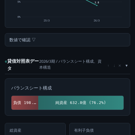
5%
3.8
0%
25/3
26/3
数値で確認 ▽
貸借対照表デー
2026/3期 / バランスシート構成、資
e
×
↑
↓
本構造
タ
バランスシート構成
負債 198.0億 (23.8%)
純資産 632.8億 (76.2%)
総資産
有利子負債