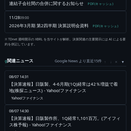
連結子会社間の合併に関するお知らせ
PDF(キャッシュ)
11/28
09:00
2026年3月期 第2四半期 決算説明会資料
PDF(キャッシュ)
※ TDnet 適時開示の XBRL を当サイトが解析。決算関連の主要開示には AI による要
約を併記しています。
関連ニュース
Google News より直近15件
×
g
↑
↓
08/07 14:31
【決算速報】日阪製、4-6月期(1Q)経常は42％増益で着
地(株探ニュース) - Yahoo!ファイナンス
Yahoo!ファイナンス
08/07 14:30
【決算速報】日阪製作所、1Q経常1,101百万。(アイフィ
ス株予報) - Yahoo!ファイナンス