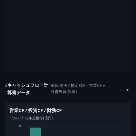
キャッシュフロー計
単位:億円 / 推定FCF = 営業CF +
d
×
↑
↓
設備投資(負値)
算書データ
営業CF / 投資CF / 財務CF
3つの CF の年度推移(億円)
50