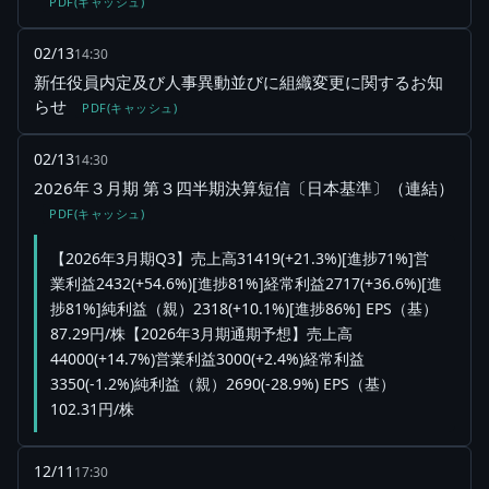
PDF(キャッシュ)
02/13
14:30
新任役員内定及び人事異動並びに組織変更に関するお知
らせ
PDF(キャッシュ)
02/13
14:30
2026年３月期 第３四半期決算短信〔日本基準〕（連結）
PDF(キャッシュ)
【2026年3月期Q3】売上高31419(+21.3%)[進捗71%]営
業利益2432(+54.6%)[進捗81%]経常利益2717(+36.6%)[進
捗81%]純利益（親）2318(+10.1%)[進捗86%] EPS（基）
87.29円/株【2026年3月期通期予想】売上高
44000(+14.7%)営業利益3000(+2.4%)経常利益
3350(-1.2%)純利益（親）2690(-28.9%) EPS（基）
102.31円/株
12/11
17:30