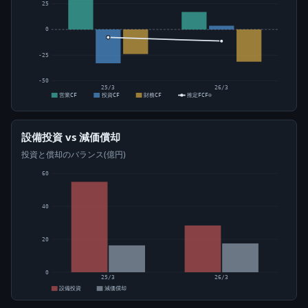
25
0
-25
-50
25/3
26/3
営業CF
投資CF
財務CF
推定FCF⊙
設備投資 vs 減価償却
投資と償却のバランス(億円)
60
40
20
0
25/3
26/3
設備投資
減価償却