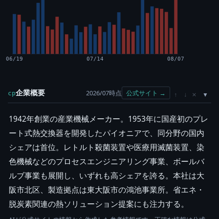
06/19
07/14
08/07
企業概要
2026/07時点
公式サイト →
cp
×
↑
↓
1942年創業の産業機械メーカー。1953年に国産初のプレ
ート式熱交換器を開発したパイオニアで、同分野の国内
シェアは首位。レトルト殺菌装置や医療用滅菌装置、染
色機械などのプロセスエンジニアリング事業、ボールバ
ルブ事業も展開し、いずれも高シェアを誇る。本社は大
阪市北区、製造拠点は東大阪市の鴻池事業所。省エネ・
脱炭素関連の熱ソリューション提案にも注力する。