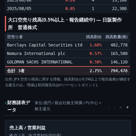
2025/08/06
0.20
4
19,100
2025/08/05
0.05
1
22,300
大口空売り残高(0.5%以上・報告継続中) ― 日阪製作
所 普通株式
空売り者
残高割合
残高数量(株)
増
Barclays Capital Securities Ltd
1.68%
482,778
▼0
Nomura International plc
0.57%
165,580
▼0
GOLDMAN SACHS INTERNATIONAL
0.50%
146,120
▲0
合計 3者
2.75%
794,478
出所: JPX 空売り残高に関する情報。残高割合が0.5%以上で報告義務が継続す
る建玉のみ。増減は前回報告比(pt=パーセントポイント)。
財務諸表デ
単位:億円 / 親会社株主帰属 / PL中心 +
c
×
↑
↓
株主還元
ータ
売上高 / 営業利益
棒:売上高、線:営業利益(別目盛)