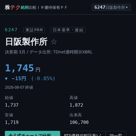
株
テク
銘柄
比較
ＩＲ
優待
保有
ＰＦ
6247
日阪製作所
▼
6247
東証PRM
日本基準・連結
日阪製作所
☆
決算期 3月 / データ出所: TDnet適時開示XBRL
1,745
円
−15円
(-0.85%)
▼
2026-08-07 終値
始値
高値
1,737
1,872
安値
出来高
1,719
106,700
令八式チャートで分析 →
PTS価格(SBI証券)↗
IR一覧