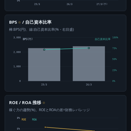
0%
25/3
26/3
27/3(予)
BPS
/ 自己資本比率
⊙
棒:BPS(円)、線:自己資本比率(%・右目盛)
3,000
100%
BPS(円)
自己資本比率
75%
2,000
50%
1,000
25%
0
0%
25/3
26/3
ROE / ROA 推移
⊙
稼ぐ力の趨勢(%)。ROEとROAの差=財務レバレッジ
8%
ROE
ROA
6%