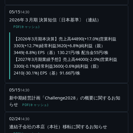
05/15
14:30
2026年３月期 決算短信〔日本基準〕（連結）
PDF(キャッシュ)
【2026年3月期本決算】売上高44890(+17.0%)営業利益
3303(+12.7%)経常利益3620(+6.8%)純利益（親）
3449(-8.8%) EPS（基）130.21円/株 配当金55円/株
【2027年3月期業績予想】売上高44000(-2.0%)営業利益
3300(-0.1%)経常利益3600(-0.6%)純利益（親）
2410(-30.1%) EPS（基）91.66円/株
05/15
14:30
新中期経営計画「Challenge2028」の概要に関するお知
らせ
PDF(キャッシュ)
02/24
14:30
連結子会社の本店（本社）移転に関するお知らせ