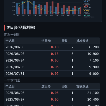
4万株
8万株
前週比 0株
信用売残
5万株
5万株
前週比 -3,900株
信用倍率
0.88倍
3万株
買残÷売残
信用需給
0株
-0.08倍
05-15
05-22
05-29
06-05
06-12
06-19
06-26
07-03
07-10
07-17
07-24
07-31
純信用残÷5日平均出来高
逆日歩(品貸料率)
直近一週間
申込日
逆日歩
日数
貸株超過
2026/08/06
0.10
2
6,200
2026/08/05
0.15
3
10,900
2026/08/04
0.05
1
7,100
2026/08/03
0.05
1
9,900
2026/07/31
0.05
1
9,000
一年前同週
申込日
逆日歩
日数
貸株超過
2025/08/08
0.05
1
21,100
2025/08/07
0.05
1
20,400