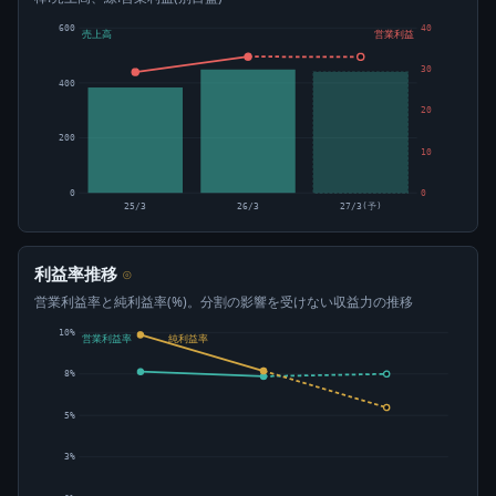
600
40
売上高
営業利益
30
400
20
200
10
0
0
25/3
26/3
27/3(予)
利益率推移
⊙
営業利益率と純利益率(%)。分割の影響を受けない収益力の推移
10%
営業利益率
純利益率
8%
5%
3%