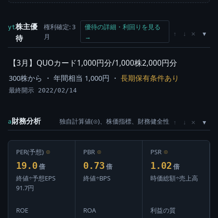
株主優
権利確定: 3
優待の詳細・利回りを見る
yt
×
↑
↓
月
→
待
【3月】QUOカード1,000円分/1,000株2,000円分
300株から ・ 年間相当 1,000円 ・
長期保有条件あり
最終開示 2022/02/14
財務分析
独自計算値(⊙)、株価指標、財務健全性
×
a
↑
↓
PER(予想)
⊙
PBR
⊙
PSR
⊙
19.0
0.73
1.02
倍
倍
倍
終値÷予想EPS
終値÷BPS
時価総額÷売上高
91.7円
ROE
ROA
利益の質