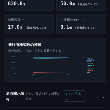
830.8
50.0
億
億
(総資産の6.0%)
無形資産
⚠
営業権(のれん)
⚠
17.0
0.1
億
(総資産の2.1%)
億
(総資産の0.0%)
発行済株式数の推移
自社株買い・増資・分割の履歴が見える
30百万株
発行済
29百万株
株式総数
20百万株
純発行済
26百万株
総数-自己株
10百万株
自己株
2百万株
8.49%
0株
25/3
26/3
適時開示情
TDnet 直近15件 / AI要約
すべて見る
f
×
↑
↓
付き
→
報