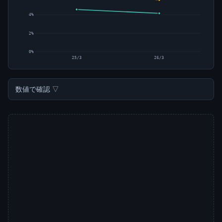
4%
2%
0%
25/3
26/3
数値で確認 ▽