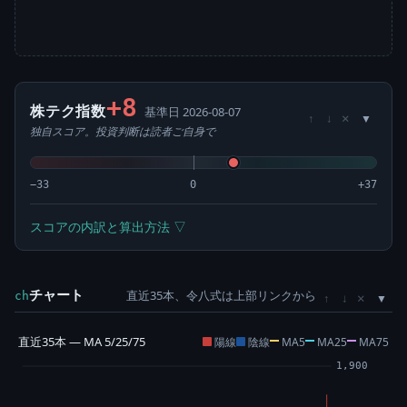
+8
株テク指数
基準日 2026-08-07
×
↑
↓
独自スコア。投資判断は読者ご自身で
−33
0
+37
スコアの内訳と算出方法 ▽
チャート
直近35本、令八式は上部リンクから
×
ch
↑
↓
直近35本 — MA 5/25/75
陽線
陰線
MA5
MA25
MA75
1,900