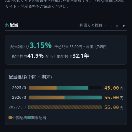
AIが公式サイトの情報から作成した参考情報です。正確な情報は公式
サイト・開示資料をご確認ください。
配当
利回りと推移
×
dv
↑
↓
3.15%
配当利回り
= 予想配当 55.00円 ÷ 株価 1,745円
41.9%
32.1年
配当性向
配当可能年数
⊙
配当推移(中間 + 期末)
45.00
2025/3
円
55.00
2026/3
円
55.00
2027/3
円
中間配当
期末配当