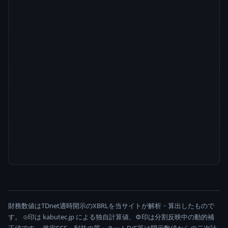
財務数値はTDnet適時開示のXBRLを当サイトが解析・算出したもので
す。 ⊙印は kabutec.jp による独自計算値、⚙印は分割反映中の動的補