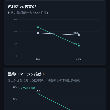
純利益 vs 営業CF
利益の質(乖離が大きいと注意)
60
40
純利益
営業CF
20
0
25/3
26/3
営業CFマージン推移
⊙
売上が現金に変わる効率(%)。利益率との乖離は要注意
15%
営業CF÷売上高(%)
12.3
10%