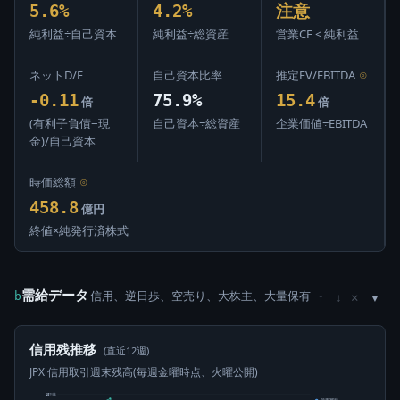
5.6%
4.2%
注意
純利益÷自己資本
純利益÷総資産
営業CF < 純利益
ネットD/E
自己資本比率
推定EV/EBITDA
⊙
-0.11
75.9%
15.4
倍
倍
(有利子負債−現
自己資本÷総資産
企業価値÷EBITDA
金)/自己資本
時価総額
⊙
458.8
億円
終値×純発行済株式
需給データ
信用、逆日歩、空売り、大株主、大量保有
×
b
↑
↓
信用残推移
(直近12週)
JPX 信用取引週末残高(毎週金曜時点、火曜公開)
10万株
信用買残