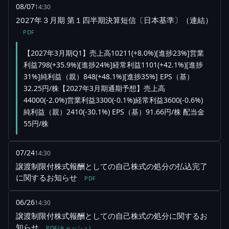
08/07
14:30
2027年３月期 第１四半期決算短信〔日本基準〕（連結）
PDF
【2027年3月期Q1】売上高10211(+8.0%)[進捗23%]営業
利益798(+35.9%)[進捗24%]経常利益1101(+42.1%)[進捗
31%]純利益（親）848(+48.1%)[進捗35%] EPS（基）
32.25円/株【2027年3月期通期予想】売上高
44000(-2.0%)営業利益3300(-0.1%)経常利益3600(-0.6%)
純利益（親）2410(-30.1%) EPS（基）91.66円/株 配当金
55円/株
07/24
14:30
譲渡制限付株式報酬としての自己株式の処分の払込完了
に関するお知らせ
PDF
06/26
14:30
譲渡制限付株式報酬としての自己株式の処分に関するお
知らせ
PDF(キャッシュ)