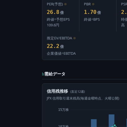
PER(予想)
⊙
PBR
⊙
PS
26.8
1.70
2
倍
倍
終値÷予想EPS
終値÷BPS
時
109.6円
高
推定EV/EBITDA
⊙
22.2
倍
企業価値÷EBITDA
需給データ
b
信用残推移
(直近12週)
JPX 信用取引週末残高(毎週金曜時点、火曜公開)
15万株
10万株