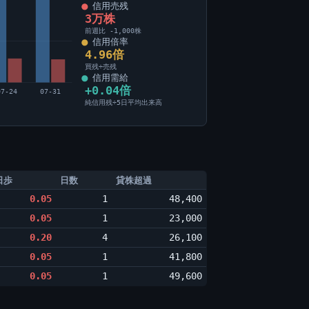
信用売残
3万株
前週比 -1,000株
信用倍率
4.96倍
買残÷売残
信用需給
+0.04倍
07-24
07-31
純信用残÷5日平均出来高
日歩
日数
貸株超過
0.05
1
48,400
0.05
1
23,000
0.20
4
26,100
0.05
1
41,800
0.05
1
49,600