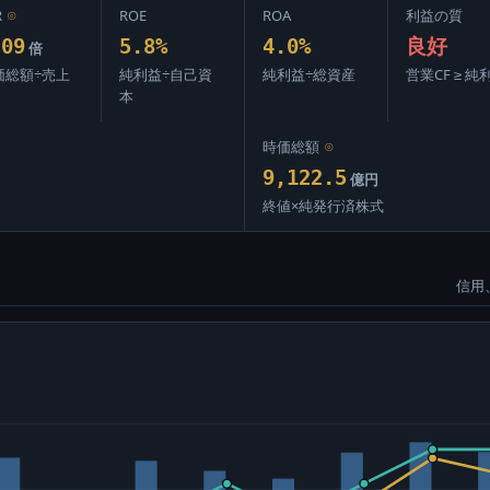
R
⊙
ROE
ROA
利益の質
.09
5.8%
4.0%
良好
倍
価総額÷売上
純利益÷自己資
純利益÷総資産
営業CF ≥ 純
本
時価総額
⊙
9,122.5
億円
終値×純発行済株式
信用