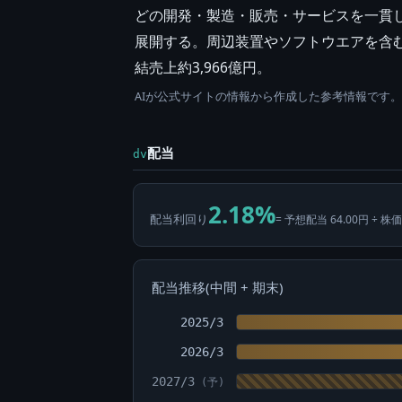
どの開発・製造・販売・サービスを一貫し
展開する。周辺装置やソフトウエアを含むト
結売上約3,966億円。
AIが公式サイトの情報から作成した参考情報です
配当
dv
2.18%
配当利回り
= 予想配当 64.00円 ÷ 株価
配当推移(中間 + 期末)
2025/3
2026/3
2027/3