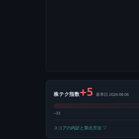
+5
株テク指数
基準日 2026-08-06
−33
スコアの内訳と算出方法 ▽