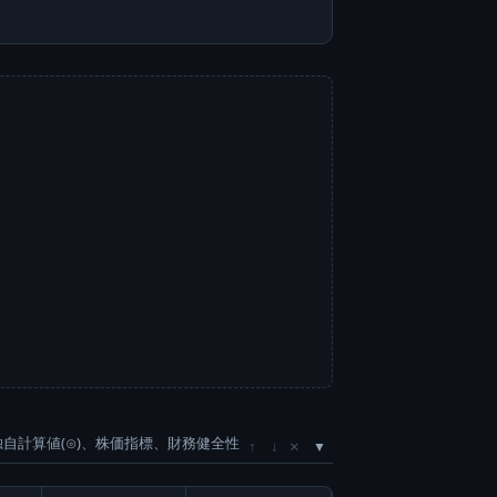
独自計算値(⊙)、株価指標、財務健全性
×
↑
↓