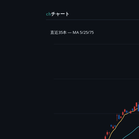
チャート
ch
直近35本 — MA 5/25/75