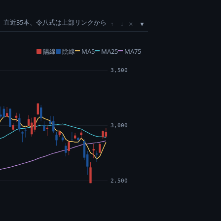
直近35本、令八式は上部リンクから
×
↑
↓
陽線
陰線
MA5
MA25
MA75
3,500
3,000
2,500