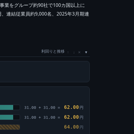
業をグループ約90社で100カ国以上に
結従業員約9,000名、2025年3月期連
利回りと推移
×
↑
↓
62.00
31.00 + 31.00 =
円
62.00
31.00 + 31.00 =
円
64.00
円