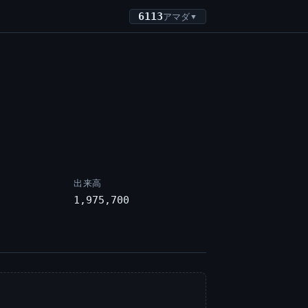
6113
アマダ
▼
出来高
1,975,700