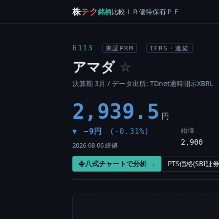
株
テク
銘柄
比較
ＩＲ
優待
保有
ＰＦ
6113
東証PRM
IFRS・連結
アマダ
☆
決算期 3月 / データ出所: TDnet適時開示XBRL
2,939.5
円
始値
−9円
(-0.31%)
▼
2,900
2026-08-06 終値
令八式チャートで分析 →
PTS価格(SBI証券