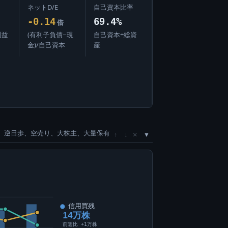
ネットD/E
自己資本比率
-0.14
69.4%
倍
利益
(有利子負債−現
自己資本÷総資
金)/自己資本
産
、逆日歩、空売り、大株主、大量保有
×
↑
↓
信用買残
14万株
前週比 +1万株