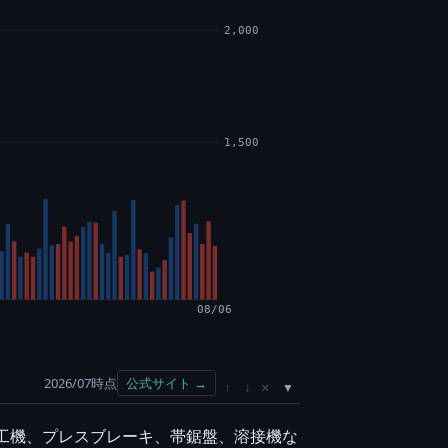
2,000
1,500
08/06
2026/07時点
公式サイト →
×
↑
↓
加工機、プレスブレーキ、帯鋸盤、溶接機な