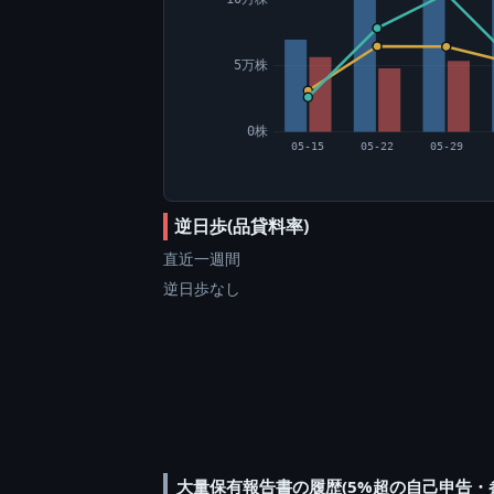
5万株
0株
05-15
05-22
05-29
逆日歩(品貸料率)
直近一週間
逆日歩なし
大量保有報告書の履歴(5%超の自己申告・