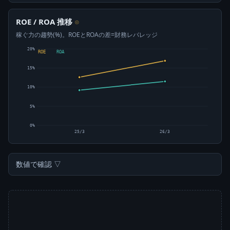
ROE / ROA 推移
⊙
稼ぐ力の趨勢(%)。ROEとROAの差=財務レバレッジ
20%
ROE
ROA
15%
10%
5%
0%
25/3
26/3
数値で確認 ▽