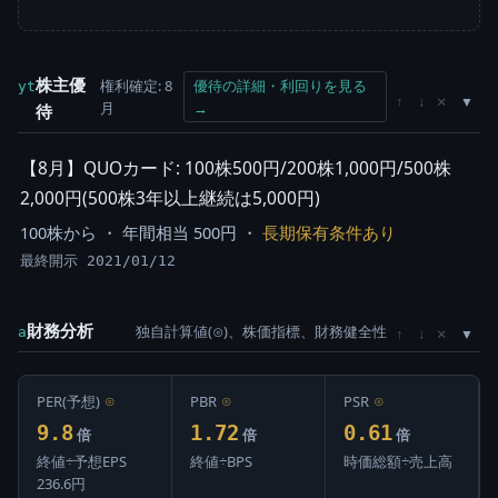
株主優
権利確定: 8
優待の詳細・利回りを見る
yt
×
↑
↓
月
→
待
【8月】QUOカード: 100株500円/200株1,000円/500株
2,000円(500株3年以上継続は5,000円)
100株から ・ 年間相当 500円 ・
長期保有条件あり
最終開示 2021/01/12
財務分析
独自計算値(⊙)、株価指標、財務健全性
×
a
↑
↓
PER(予想)
⊙
PBR
⊙
PSR
⊙
9.8
1.72
0.61
倍
倍
倍
終値÷予想EPS
終値÷BPS
時価総額÷売上高
236.6円