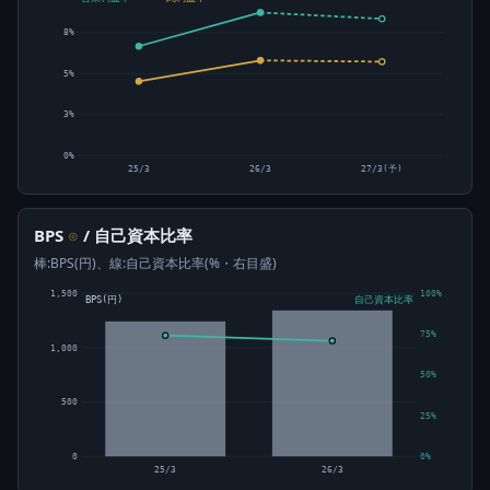
8%
5%
3%
0%
25/3
26/3
27/3(予)
BPS
/ 自己資本比率
⊙
棒:BPS(円)、線:自己資本比率(%・右目盛)
1,500
100%
BPS(円)
自己資本比率
75%
1,000
50%
500
25%
0
0%
25/3
26/3