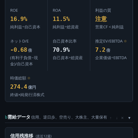
ROE
ROA
利益の質
16.9%
11.5%
注意
純利益÷自己資本
純利益÷総資産
営業CF < 純利益
ネットD/E
自己資本比率
推定EV/EBITDA
⊙
-0.68
70.9%
7.2
倍
倍
(有利子負債−現
自己資本÷総資産
企業価値÷EBITDA
金)/自己資本
時価総額
⊙
274.4
億円
終値×純発行済株式
需給データ
信用、逆日歩、空売り、大株主、大量保有
×
b
↑
↓
信用残推移
(直近12週)