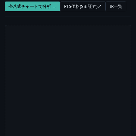
令八式チャートで分析 →
PTS価格(SBI証券)↗
IR一覧