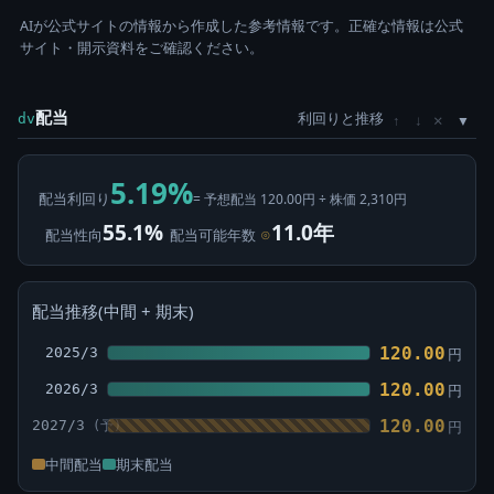
AIが公式サイトの情報から作成した参考情報です。正確な情報は公式
サイト・開示資料をご確認ください。
配当
利回りと推移
×
dv
↑
↓
5.19%
配当利回り
= 予想配当 120.00円 ÷ 株価 2,310円
55.1%
11.0年
配当性向
配当可能年数
⊙
配当推移(中間 + 期末)
120.00
2025/3
円
120.00
2026/3
円
120.00
2027/3
円
中間配当
期末配当