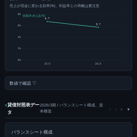
売上が現金に変わる効率(%)。利益率との乖離は要注意
8%
営業CF÷売上高(%)
6.7
5.7
6%
4%
2%
0%
25/3
26/3
数値で確認 ▽
貸借対照表デー
2026/3期 / バランスシート構成、資
e
×
↑
↓
本構造
タ
バランスシート構成