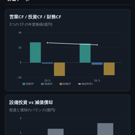
営業CF / 投資CF / 財務CF
3つの CF の年度推移(億円)
40
20
0
-20
25/3
26/3
営業CF
投資CF
財務CF
推定FCF⊙
設備投資 vs 減価償却
投資と償却のバランス(億円)
3
2