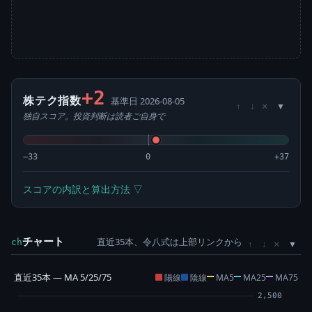
+2
株テク指数
基準日 2026-08-05
×
↑
↓
独自スコア。投資判断は読者ご自身で
−33
0
+37
スコアの内訳と算出方法 ▽
チャート
直近35本、令八式は上部リンクから
×
ch
↑
↓
直近35本 — MA 5/25/75
陽線
陰線
MA5
MA25
MA75
2,500