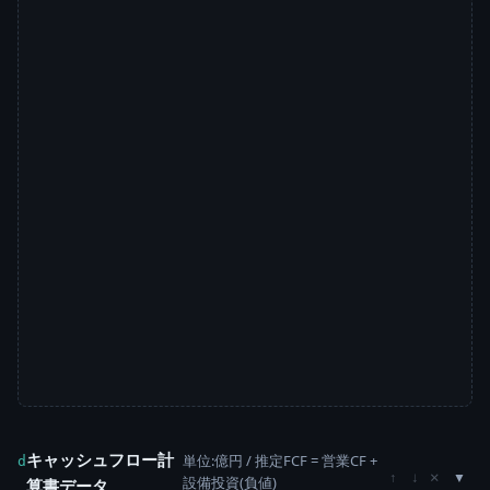
キャッシュフロー計
単位:億円 / 推定FCF = 営業CF +
d
×
↑
↓
設備投資(負値)
算書データ