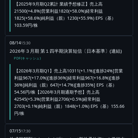
【2025年9月期Q2累計 業績予想修正】売上高
21500(+4.8%)営業利益1820(+58.0%)経常利益
1825(+58.6%)純利益（親）1230(+55.9%) EPS（基）
103.59円/株
08/14
15:30
2026年３月期 第１四半期決算短信〔日本基準〕(連結)
PDF(キャッシュ)
【2026年3月期Q1】売上高10311(+1.1%)[進捗24%]営業
利益967(+17.0%)[進捗36%]経常利益967(+16.8%)[進捗
36%]純利益（親）647(+14.7%)[進捗35%] EPS（基）
54.56円/株【2026年3月期通期予想】売上高
42545(+5.3%)営業利益2706(+0.5%)経常利益
2703(+0.1%)純利益（親）1848(+1.0%) EPS（基）155.66
円/株
07/15
17:30