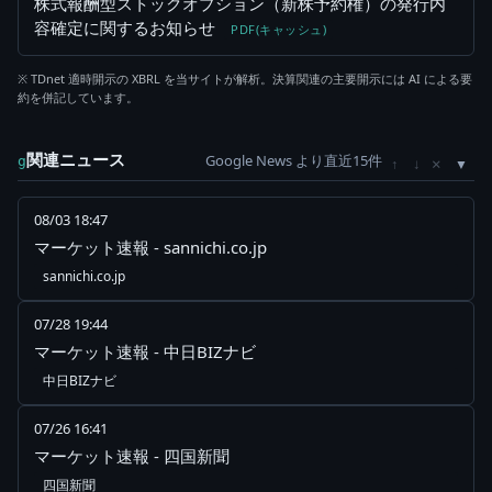
株式報酬型ストックオプション（新株予約権）の発行内
容確定に関するお知らせ
PDF(キャッシュ)
※ TDnet 適時開示の XBRL を当サイトが解析。決算関連の主要開示には AI による要
約を併記しています。
関連ニュース
Google News より直近15件
×
g
↑
↓
08/03 18:47
マーケット速報 - sannichi.co.jp
sannichi.co.jp
07/28 19:44
マーケット速報 - 中日BIZナビ
中日BIZナビ
07/26 16:41
マーケット速報 - 四国新聞
四国新聞