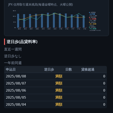
JPX 信用取引週末残高(毎週金曜時点、火曜公開)
15万株
信用買残
11万株
前週比 -6,400株
10万株
信用売残
2,400株
前週比 -300株
信用倍率
5万株
45.46倍
買残÷売残
信用需給
0株
+4.08倍
05-15
05-22
05-29
06-05
06-12
06-19
06-26
07-03
07-10
07-17
07-24
07-31
純信用残÷5日平均出来高
逆日歩(品貸料率)
直近一週間
逆日歩なし
一年前同週
申込日
逆日歩
日数
貸株超過
2025/08/08
満額
0
2025/08/07
満額
0
2025/08/06
満額
0
2025/08/05
満額
0
2025/08/04
満額
0