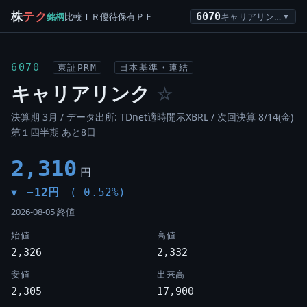
株
テク
銘柄
比較
ＩＲ
優待
保有
ＰＦ
6070
キャリアリンク
▼
6070
東証PRM
日本基準・連結
キャリアリンク
☆
決算期 3月 / データ出所: TDnet適時開示XBRL /
次回決算 8/14(金)
第１四半期 あと8日
2,310
円
−12円
(-0.52%)
▼
2026-08-05 終値
始値
高値
2,326
2,332
安値
出来高
2,305
17,900