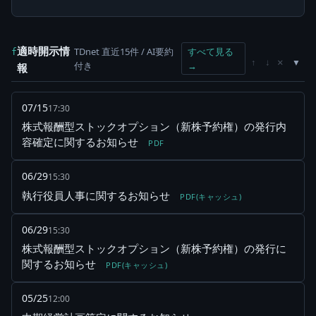
適時開示情
TDnet 直近15件 / AI要約
すべて見る
f
×
↑
↓
付き
→
報
07/15
17:30
株式報酬型ストックオプション（新株予約権）の発行内
容確定に関するお知らせ
PDF
06/29
15:30
執行役員人事に関するお知らせ
PDF(キャッシュ)
06/29
15:30
株式報酬型ストックオプション（新株予約権）の発行に
関するお知らせ
PDF(キャッシュ)
05/25
12:00