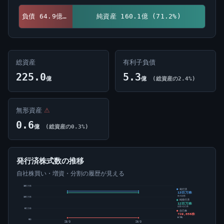
負債 64.9億 (28.8%)
純資産 160.1億 (71.2%)
総資産
有利子負債
225.0
5.3
億
億
(総資産の2.4%)
無形資産
⚠
0.6
億
(総資産の0.3%)
発行済株式数の推移
自社株買い・増資・分割の履歴が見える
15百万株
発行済
13百万株
株式総数
10百万株
純発行済
12百万株
総数-自己株
5百万株
自己株
729,058株
5.78%
0株
25/3
26/3