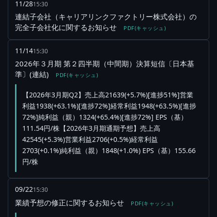
11/28
15:30
連結子会社（キャリアリンクファクトリー株式会社）の
完全子会社化に関するお知らせ
PDF(キャッシュ)
11/14
15:30
2026年３月期 第２四半期（中間期）決算短信〔日本基
準〕(連結)
PDF(キャッシュ)
【2026年3月期Q2】売上高21639(+5.7%)[進捗51%]営業
利益1938(+63.1%)[進捗72%]経常利益1948(+63.5%)[進捗
72%]純利益（親）1324(+65.4%)[進捗72%] EPS（基）
111.54円/株【2026年3月期通期予想】売上高
42545(+5.3%)営業利益2706(+0.5%)経常利益
2703(+0.1%)純利益（親）1848(+1.0%) EPS（基）155.66
円/株
09/22
15:30
業績予想の修正に関するお知らせ
PDF(キャッシュ)