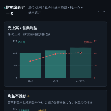
財務諸表デ
単位:億円 / 親会社株主帰属 / PL中心 +
c
×
↑
↓
株主還元
ータ
売上高 / 営業利益
棒:売上高、線:営業利益(別目盛)
600
60
売上高
営業利益
400
40
200
20
0
0
25/3
26/3
27/3(予)
利益率推移
⊙
営業利益率と純利益率(%)。分割の影響を受けない収益力の推移
10%
営業利益率
純利益率