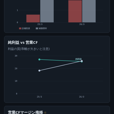
1
0
25/3
26/3
設備投資
減価償却
純利益 vs 営業CF
利益の質(乖離が大きいと注意)
30
純利益
営業CF
20
10
0
25/3
26/3
営業CFマージン推移
⊙