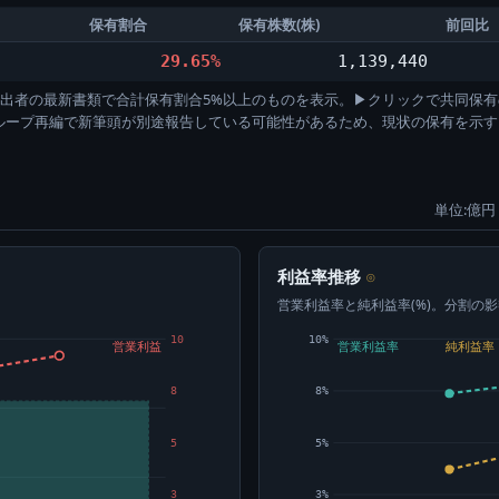
保有割合
保有株数(株)
前回比
29.65%
1,139,440
)。各提出者の最新書類で合計保有割合5%以上のものを表示。▶クリックで共同保有
グループ再編で新筆頭が別途報告している可能性があるため、現状の保有を示
単位:億円 
利益率推移
⊙
営業利益率と純利益率(%)。分割の
10
10%
営業利益
営業利益率
純利益率
8
8%
5
5%
3
3%