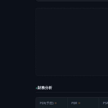
財務分析
a
PER(予想)
⊙
PBR
⊙
PS