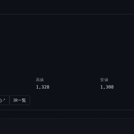
高値
安値
1,328
1,308
)↗
IR一覧