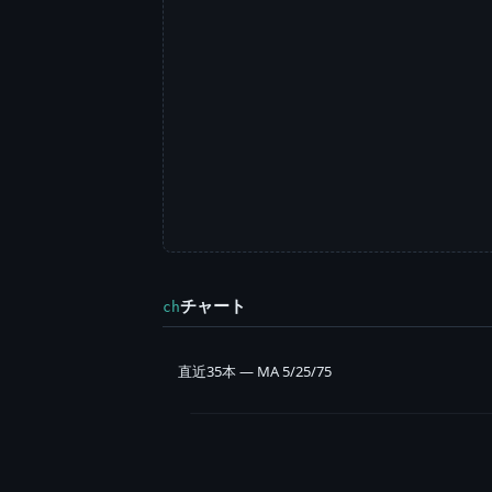
チャート
ch
直近35本 — MA 5/25/75