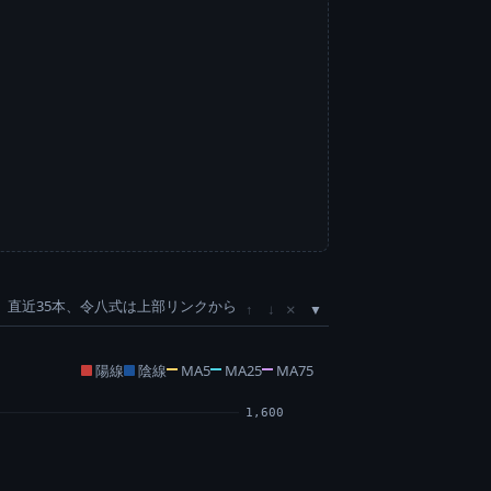
直近35本、令八式は上部リンクから
×
↑
↓
陽線
陰線
MA5
MA25
MA75
1,600