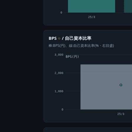
0
25/3
BPS
/ 自己資本比率
⊙
棒:BPS(円)、線:自己資本比率(%・右目盛)
3,000
BPS(円)
2,000
1,000
0
25/3