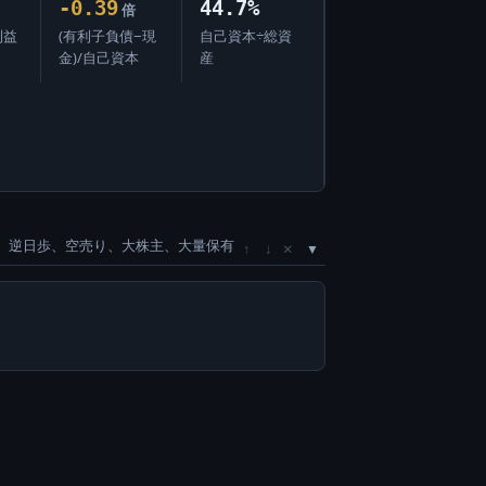
-0.39
44.7%
倍
利益
(有利子負債−現
自己資本÷総資
金)/自己資本
産
、逆日歩、空売り、大株主、大量保有
×
↑
↓