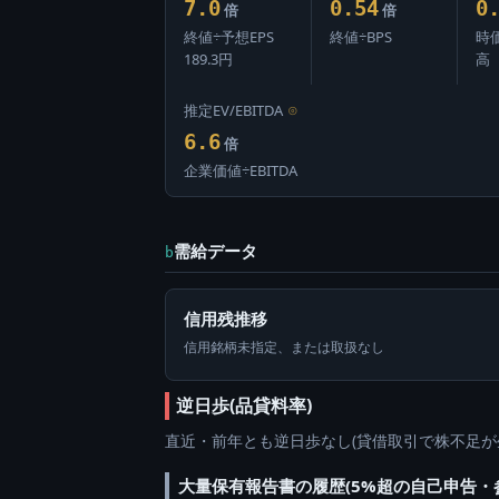
7.0
0.54
0
倍
倍
終値÷予想EPS
終値÷BPS
時
189.3円
高
推定EV/EBITDA
⊙
6.6
倍
企業価値÷EBITDA
需給データ
b
信用残推移
信用銘柄未指定、または取扱なし
逆日歩(品貸料率)
直近・前年とも逆日歩なし(貸借取引で株不足が
大量保有報告書の履歴(5%超の自己申告・