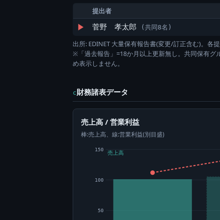
提出者
▶
菅野 孝太郎
(共同8名)
出所: EDINET 大量保有報告書(変更/訂正含む
※「過去報告」=18か月以上更新無し。共同保有
め表示しません。
財務諸表データ
c
売上高 / 営業利益
棒:売上高、線:営業利益(別目盛)
150
売上高
100
50