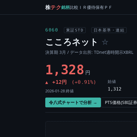
株
テク
銘柄
比較
ＩＲ
優待
保有
ＰＦ
6060
東証STD
日本基準・連結
こころネット
☆
決算期 3月 / データ出所: TDnet適時開示XBRL
1,328
円
始値
+12円
(+0.91%)
▲
1,312
2026-01-28 終値
令八式チャートで分析 →
PTS価格(SBI証券