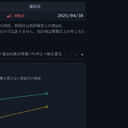
提出日
▲1.00pt
2025/04/30
の内訳。前回比は前回報告との差(pt)。
すものではありません。合計値は重複計上が生じるた
/ 親会社株主帰属 / PL中心 + 株主還元
×
↑
↓
影響を受けない収益力の推移