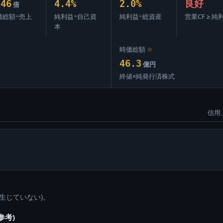
.46
4.4%
2.0%
良好
倍
価総額÷売上
純利益÷自己資
純利益÷総資産
営業CF ≥ 純
本
時価総額
⊙
46.3
億円
終値×純発行済株式
信用
生じていない)。
参考)