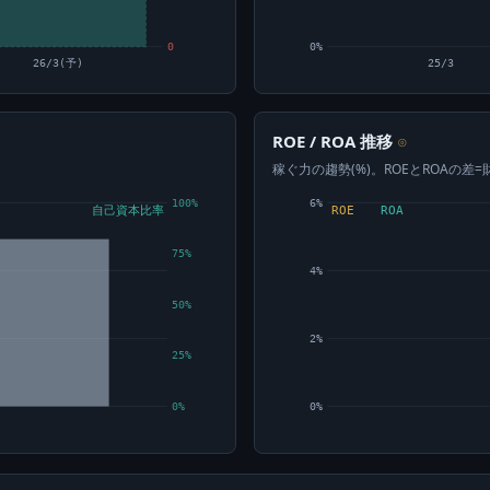
0
0%
26/3(予)
25/3
ROE / ROA 推移
⊙
稼ぐ力の趨勢(%)。ROEとROAの差
100%
6%
自己資本比率
ROE
ROA
75%
4%
50%
2%
25%
0%
0%