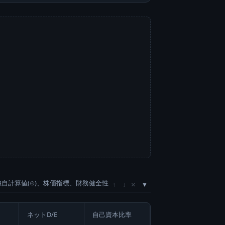
独自計算値(⊙)、株価指標、財務健全性
×
↑
↓
ネットD/E
自己資本比率