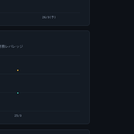
26/3(予)
=財務レバレッジ
25/3