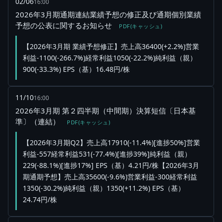
02/06
16:00
2026年3月期通期連結業績予想の修正及び通期個別業績
予想の公表に関するお知らせ
PDF(キャッシュ)
【2026年3月期 業績予想修正】売上高36400(+2.2%)営業
利益-1100(-266.7%)経常利益1050(-22.2%)純利益（親）
900(-33.3%) EPS（基）16.48円/株
11/10
16:00
2026年3月期 第２四半期（中間期）決算短信〔日本基
準〕（連結）
PDF(キャッシュ)
【2026年3月期Q2】売上高17910(-11.4%)[進捗50%]営業
利益-557経常利益531(-77.4%)[進捗39%]純利益（親）
229(-88.1%)[進捗17%] EPS（基）4.21円/株【2026年3月
期通期予想】売上高35600(-9.6%)営業利益-300経常利益
1350(-30.2%)純利益（親）1350(+11.2%) EPS（基）
24.74円/株