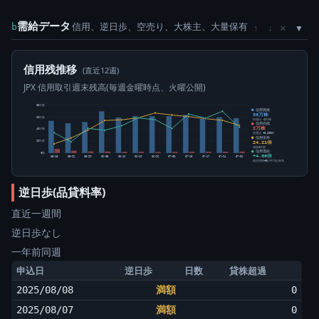
需給データ
信用、逆日歩、空売り、大株主、大量保有
×
b
↑
↓
信用残推移
(直近12週)
JPX 信用取引週末残高(毎週金曜時点、火曜公開)
80万株
信用買残
58万株
60万株
前週比 -2万株
信用売残
2万株
40万株
前週比 +3,200株
信用倍率
24.21倍
20万株
買残÷売残
信用需給
0株
+4.06倍
05-15
05-22
05-29
06-05
06-12
06-19
06-26
07-03
07-10
07-17
07-24
07-31
純信用残÷5日平均出来高
逆日歩(品貸料率)
直近一週間
逆日歩なし
一年前同週
申込日
逆日歩
日数
貸株超過
2025/08/08
満額
0
2025/08/07
満額
0