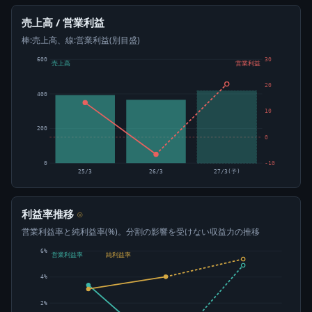
売上高 / 営業利益
棒:売上高、線:営業利益(別目盛)
600
30
売上高
営業利益
20
400
10
200
0
0
-10
25/3
26/3
27/3(予)
利益率推移
⊙
営業利益率と純利益率(%)。分割の影響を受けない収益力の推移
6%
営業利益率
純利益率
4%
2%