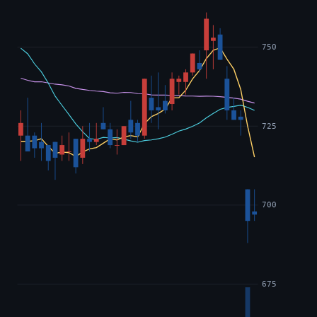
750
725
700
675