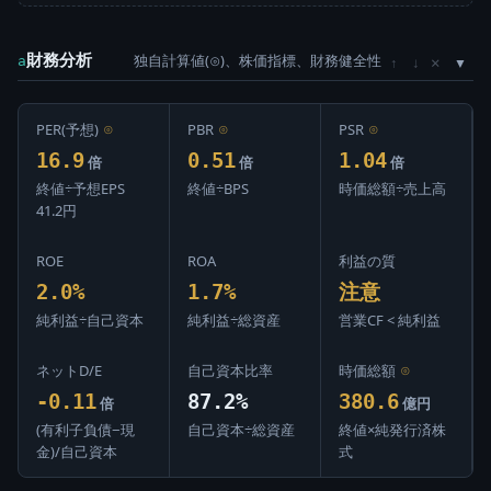
財務分析
独自計算値(⊙)、株価指標、財務健全性
×
a
↑
↓
PER(予想)
⊙
PBR
⊙
PSR
⊙
16.9
0.51
1.04
倍
倍
倍
終値÷予想EPS
終値÷BPS
時価総額÷売上高
41.2円
ROE
ROA
利益の質
2.0%
1.7%
注意
純利益÷自己資本
純利益÷総資産
営業CF < 純利益
ネットD/E
自己資本比率
時価総額
⊙
-0.11
87.2%
380.6
倍
億円
(有利子負債−現
自己資本÷総資産
終値×純発行済株
金)/自己資本
式