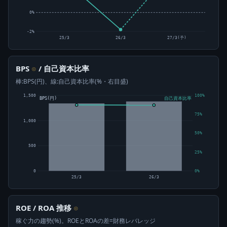
0%
-2%
25/3
26/3
27/3(予)
BPS
/ 自己資本比率
⊙
棒:BPS(円)、線:自己資本比率(%・右目盛)
1,500
100%
BPS(円)
自己資本比率
75%
1,000
50%
500
25%
0
0%
25/3
26/3
ROE / ROA 推移
⊙
稼ぐ力の趨勢(%)。ROEとROAの差=財務レバレッジ