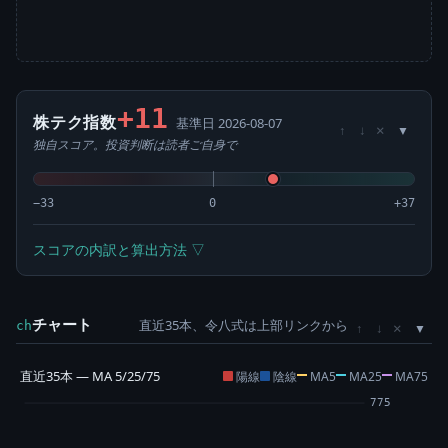
+11
株テク指数
基準日 2026-08-07
×
↑
↓
独自スコア。投資判断は読者ご自身で
−33
0
+37
スコアの内訳と算出方法 ▽
チャート
直近35本、令八式は上部リンクから
×
ch
↑
↓
直近35本 — MA 5/25/75
陽線
陰線
MA5
MA25
MA75
775