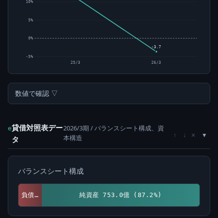
10%
5%
0%
-3.7
-5%
25/3
26/3
数値で確認 ▽
貸借対照表デー
2026/3期 / バランスシート構成、資
e
×
↑
↓
本構造
タ
バランスシート構成
負債 110.5億 (12.8%)
純資産 753.0億 (87.2%)