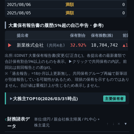
2025/08/06
満額
0
2025/08/05
満額
0
大量保有報告書の履歴(5%超の自己申告・参考)
提出者
保有割合
保有株数(株)
前回
▶
新業株式会社
32.92%
18,704,742
▲1.0
(共同4名)
出所: EDINET 大量保有報告書(変更/訂正含む)。各提出者の最新書類で
合計保有割合5%以上のものを表示。▶クリックで共同保有の内訳。前
回比は前回報告との差(pt)。
※「過去報告」=18か月以上更新無し。共同保有グループ再編で新筆頭
が別途報告している可能性があるため、現状の保有を示すものではあり
ません。合計値は重複計上が生じるため表示しません。
大株主TOP10(2026/03/31時点)
主要保有者
財務諸表デ
単位:億円 / 親会社株主帰属 / PL中心 +
c
×
↑
↓
株主還元
ータ