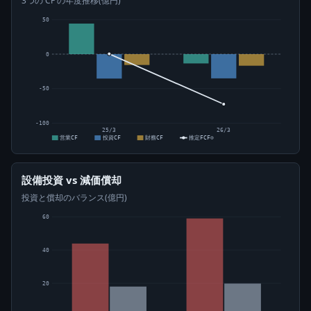
3つの CF の年度推移(億円)
50
0
-50
-100
25/3
26/3
営業CF
投資CF
財務CF
推定FCF⊙
設備投資 vs 減価償却
投資と償却のバランス(億円)
60
40
20