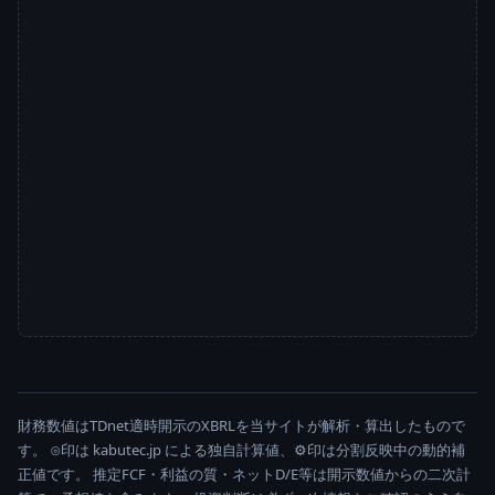
財務数値はTDnet適時開示のXBRLを当サイトが解析・算出したもので
す。 ⊙印は kabutec.jp による独自計算値、⚙印は分割反映中の動的補
正値です。 推定FCF・利益の質・ネットD/E等は開示数値からの二次計