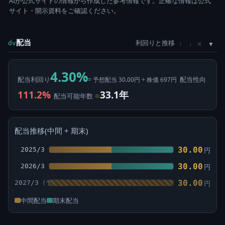
AIが公式サイトの情報から作成した参考情報です。正確な情報は公式
サイト・開示資料をご確認ください。
配当
利回りと推移
×
dv
↑
↓
4.30%
配当利回り
配当性向
= 予想配当 30.00円 ÷ 株価 697円
111.2%
33.1年
配当可能年数
⊙
配当推移(中間 + 期末)
30.00
2025/3
円
30.00
2026/3
円
30.00
2027/3
円
中間配当
期末配当