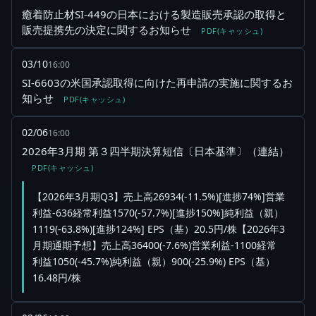
癒着防止材SI-449の日本における製造販売承認の取得と
販売提携先の決定に関するお知らせ
PDF(キャッシュ)
03/10
16:00
SI-6603の米国承認取得に向けた再申請の実施に関するお
知らせ
PDF(キャッシュ)
02/06
16:00
2026年3月期 第３四半期決算短信〔日本基準〕（連結）
PDF(キャッシュ)
【2026年3月期Q3】売上高26934(-11.5%)[進捗74%]営業
利益-636経常利益1570(-57.7%)[進捗150%]純利益（親）
1119(-63.8%)[進捗124%] EPS（基）20.5円/株【2026年3
月期通期予想】売上高36400(-7.6%)営業利益-1100経常
利益1050(-45.7%)純利益（親）900(-25.9%) EPS（基）
16.48円/株