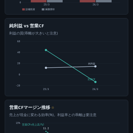
0
25/3
26/3
設備投資
減価償却
純利益 vs 営業CF
利益の質(乖離が大きいと注意)
60
40
20
純利益
0
営業CF
-20
25/3
26/3
営業CFマージン推移
⊙
売上が現金に変わる効率(%)。利益率との乖離は要注意
15%
営業CF÷売上高(%)
11.2