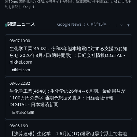
※ TDnet 適時開示の XBRL を当サイトが解析。決算関連の主要開示には AI による要
約を併記しています。
関連ニュース
Google News より直近15件
×
g
↑
↓
08/07 10:30
生化学工業[4548]：令和8年熊本地震に対する支援のお知
らせ 2026年8月7日(適時開示) ：日経会社情報DIGITAL -
nikkei.com
nikkei.com
08/05 22:32
生化学工業[4548] : 生化学の26年4～6月期、最終損益が
1100万円の赤字 通期予想据え置き：日経会社情報
DIGITAL - 日本経済新聞
日本経済新聞
08/05 16:01
【決算速報】生化学、4-6月期(1Q)経常は黒字浮上で着地