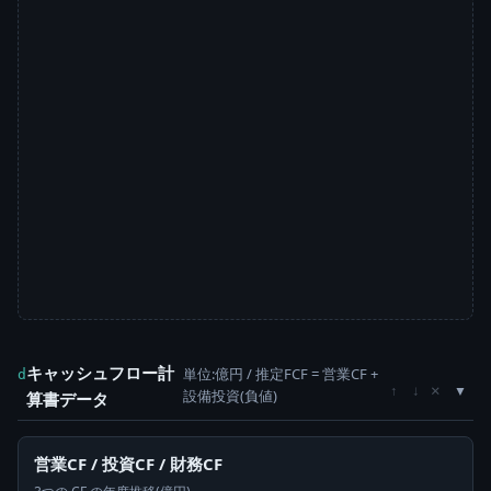
キャッシュフロー計
単位:億円 / 推定FCF = 営業CF +
d
×
↑
↓
設備投資(負値)
算書データ
営業CF / 投資CF / 財務CF