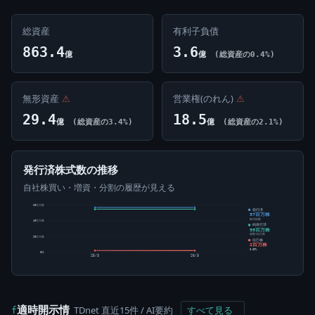
総資産
有利子負債
863.4
3.6
億
億
(総資産の0.4%)
無形資産
⚠
営業権(のれん)
⚠
29.4
18.5
億
(総資産の3.4%)
億
(総資産の2.1%)
発行済株式数の推移
自社株買い・増資・分割の履歴が見える
60百万株
発行済
57百万株
株式総数
40百万株
純発行済
55百万株
総数-自己株
20百万株
自己株
2百万株
3.89%
0株
25/3
26/3
適時開示情
TDnet 直近15件 / AI要約
すべて見る
f