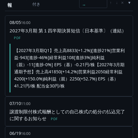
×
↑
↓
付き
→
報
08/05
16:00
2027年3月期 第１四半期決算短信〔日本基準〕（連結）
PDF
【2027年3月期Q1】売上高8833(+1.2%)[進捗21%]営業利
益-943[進捗-46%]経常利益108[進捗3%]純利益
（親）-11[進捗-0%] EPS（基）-0.21円/株【2027年3月期
通期予想】売上高41850(+14.2%)営業利益2050経常利益
4200(+150.0%)純利益（親）2250(+52.7%) EPS（基）
41.21円/株 配当金30円/株
07/10
11:00
譲渡制限付株式報酬としての自己株式の処分の払込完了
に関するお知らせ
PDF
06/19
16:00