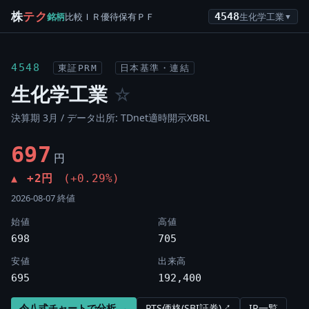
株
テク
銘柄
比較
ＩＲ
優待
保有
ＰＦ
4548
生化学工業
▼
4548
東証PRM
日本基準・連結
生化学工業
☆
決算期 3月 / データ出所: TDnet適時開示XBRL
697
円
+2円
(+0.29%)
▲
2026-08-07 終値
始値
高値
698
705
安値
出来高
695
192,400
令八式チャートで分析 →
PTS価格(SBI証券)↗
IR一覧