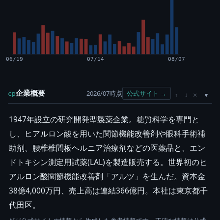
06/19
07/14
08/07
企業概要
2026/07時点
公式サイト →
cp
×
↑
↓
1947年設立の研究開発型製薬企業。糖質科学を専門と
し、ヒアルロン酸を用いた関節機能改善剤や眼科手術補
助剤、腰椎椎間板ヘルニア治療剤などの医薬品と、エン
ドトキシン測定用試薬(LAL)を製造販売する。世界初のヒ
アルロン酸関節機能改善剤「アルツ」を生んだ。資本金
38億4,000万円、売上高は連結366億円。本社は東京都千
代田区。