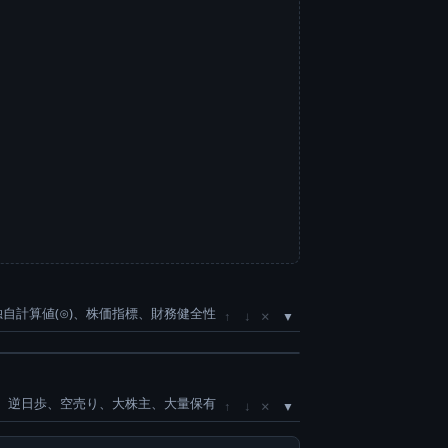
独自計算値(⊙)、株価指標、財務健全性
×
↑
↓
、逆日歩、空売り、大株主、大量保有
×
↑
↓