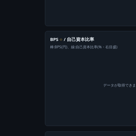
BPS
/ 自己資本比率
⊙
棒:BPS(円)、線:自己資本比率(%・右目盛)
データが取得でき