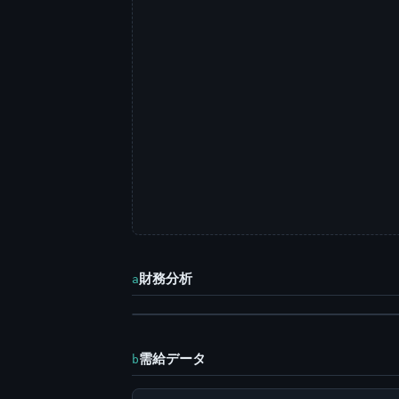
財務分析
a
需給データ
b