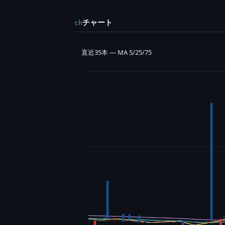
チャート
ch
直近35本 — MA 5/25/75