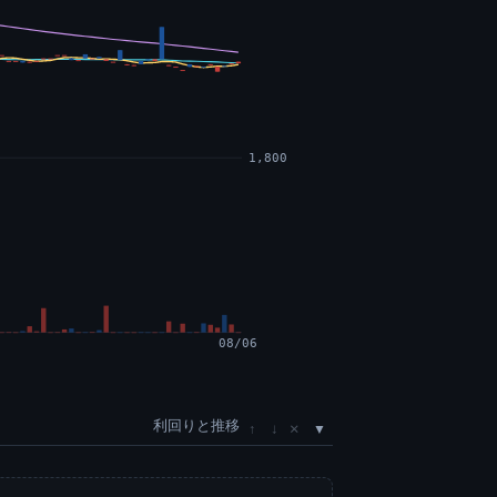
1,800
08/06
利回りと推移
×
↑
↓