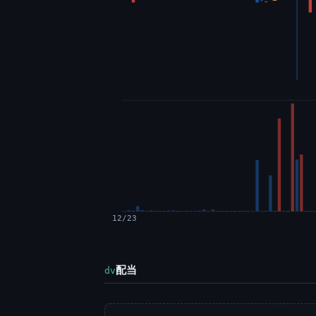
12/23
配当
dv