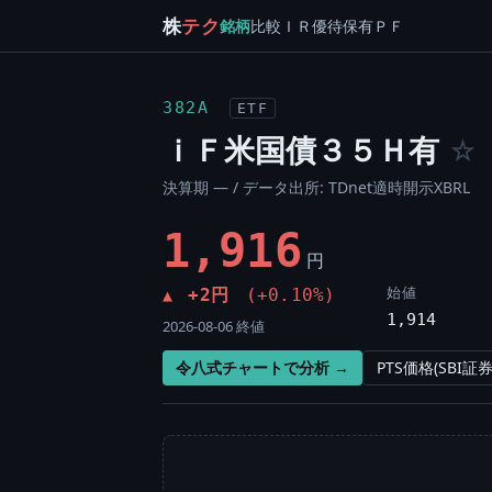
株
テク
銘柄
比較
ＩＲ
優待
保有
ＰＦ
382A
ETF
ｉＦ米国債３５Ｈ有
☆
決算期 — / データ出所: TDnet適時開示XBRL
1,916
円
始値
+2円
(+0.10%)
▲
1,914
2026-08-06 終値
令八式チャートで分析 →
PTS価格(SBI証券