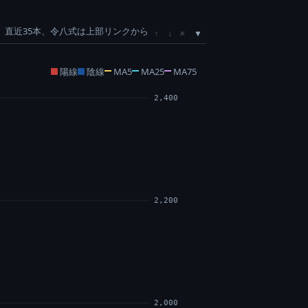
直近35本、令八式は上部リンクから
×
↑
↓
陽線
陰線
MA5
MA25
MA75
2,400
2,200
2,000