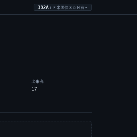
382A
ｉＦ米国債３５Ｈ有
▼
出来高
17