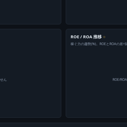
ROE / ROA 推移
⊙
稼ぐ力の趨勢(%)。ROEとROAの差
ません
ROE/R