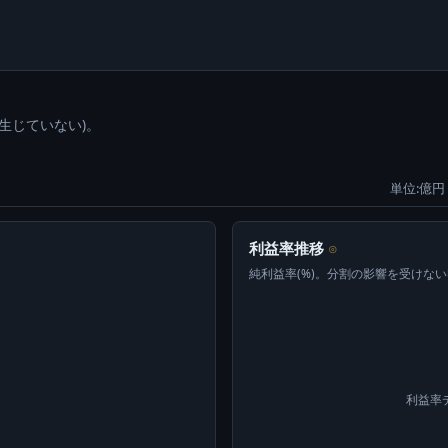
生じていない)。
単位:億円 
利益率推移
⊙
純利益率(%)。分割の影響を受けな
利益率