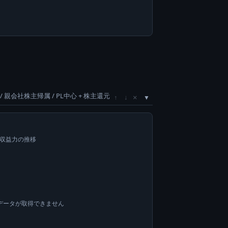
/ 親会社株主帰属 / PL中心 + 株主還元
×
↑
↓
い収益力の推移
データが取得できません