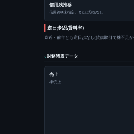
信用残推移
信用銘柄未指定、または取扱なし
逆日歩(品貸料率)
直近・前年とも逆日歩なし(貸借取引で株不足が
財務諸表データ
c
売上
棒:売上