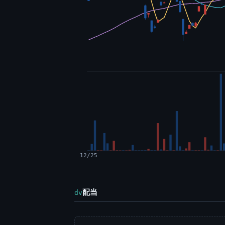
12/25
配当
dv