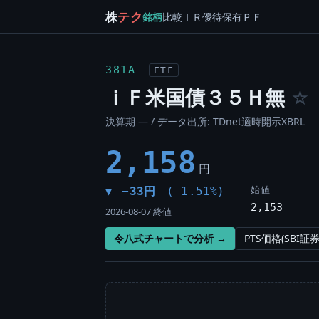
株
テク
銘柄
比較
ＩＲ
優待
保有
ＰＦ
381A
ETF
ｉＦ米国債３５Ｈ無
☆
決算期 — / データ出所: TDnet適時開示XBRL
2,158
円
始値
−33円
(-1.51%)
▼
2,153
2026-08-07 終値
令八式チャートで分析 →
PTS価格(SBI証券