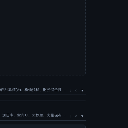
独自計算値(⊙)、株価指標、財務健全性
×
↑
↓
、逆日歩、空売り、大株主、大量保有
×
↑
↓