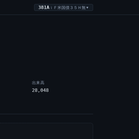
381A
ｉＦ米国債３５Ｈ無
▼
出来高
28,048