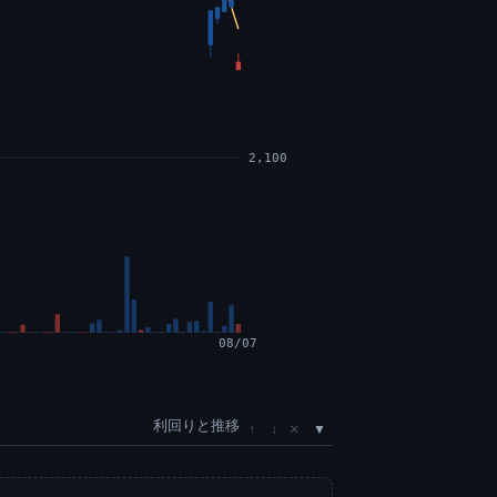
2,100
08/07
利回りと推移
×
↑
↓