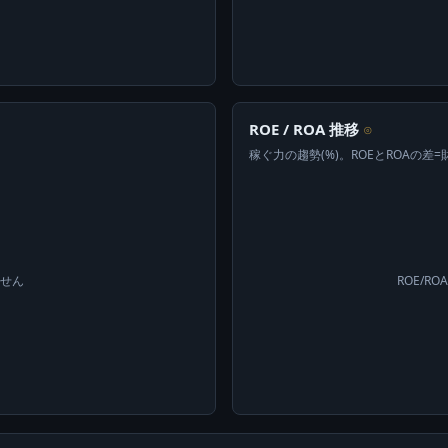
ROE / ROA 推移
⊙
稼ぐ力の趨勢(%)。ROEとROAの差
ません
ROE/R