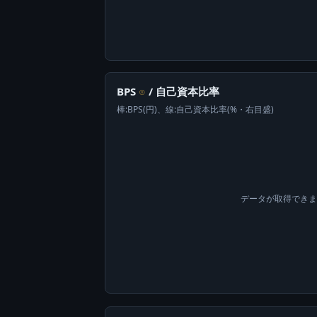
BPS
/ 自己資本比率
⊙
棒:BPS(円)、線:自己資本比率(%・右目盛)
データが取得でき