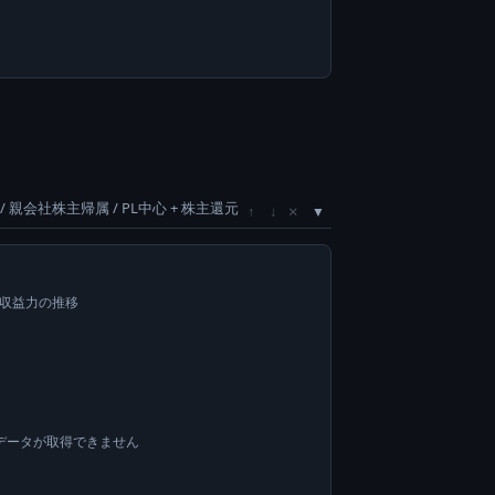
/ 親会社株主帰属 / PL中心 + 株主還元
×
↑
↓
い収益力の推移
データが取得できません