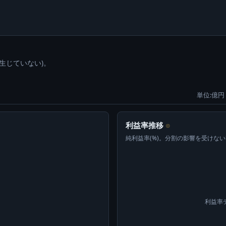
生じていない)。
単位:億円 
利益率推移
⊙
純利益率(%)。分割の影響を受けな
利益率