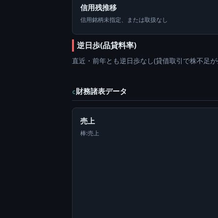
信用残推移
信用銘柄未指定、または取扱なし
逆日歩(品貸料率)
直近・前年とも逆日歩なし(貸借取引で株不足が
財務諸表データ
c
売上
棒:売上