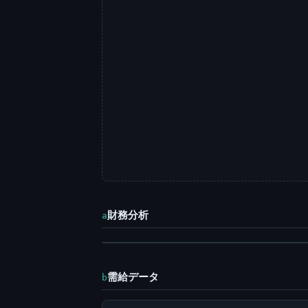
財務分析
a
需給データ
b