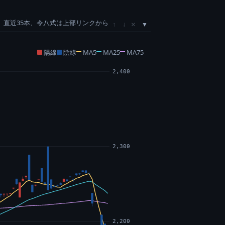
直近35本、令八式は上部リンクから
×
↑
↓
陽線
陰線
MA5
MA25
MA75
2,400
2,300
2,200