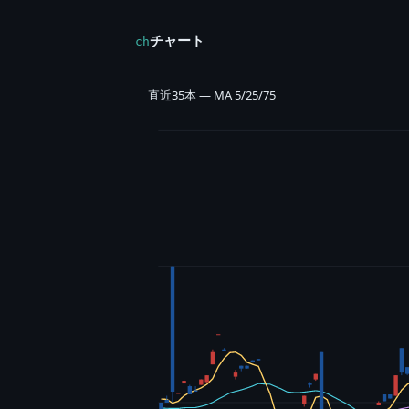
チャート
ch
直近35本 — MA 5/25/75