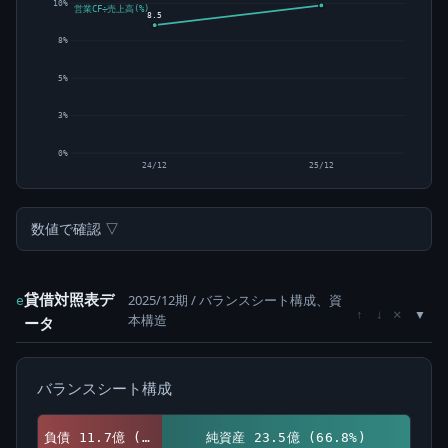
10%
営業CF÷売上高(%)
8.5
8%
5%
3%
0%
24/12
25/12
数値で確認 ▽
貸借対照表デ
2025/12期 / バランスシート構成、資
e
×
↑
↓
本構造
ータ
バランスシート構成
負債 11.7億 (33.2%)
純資産 23.5億 (66.8%)