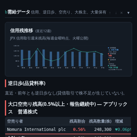
需給データ
信用、逆日歩、空売り、大株主、大量保有
×
b
↑
↓
信用残推移
(直近12週)
JPX 信用取引週末残高(毎週金曜時点、火曜公開)
2.0百万株
信用買残
1.3百万株
1.5百万株
前週比 -5万株
信用売残
0株
1.0百万株
前週比 0株
信用倍率
50万株
―
買残÷売残
信用需給
0株
+20.57倍
05-15
05-22
05-29
06-05
06-12
06-19
06-26
07-03
07-10
07-17
07-24
07-31
純信用残÷5日平均出来高
逆日歩(品貸料率)
直近・前年とも逆日歩なし(貸借取引で株不足が生じていない)。
大口空売り残高(0.5%以上・報告継続中) ― アプリック
ス 普通株式
空売り者
残高割合
残高数量(株)
増減
Nomura International plc
0.56%
248,300
▼0.06pt