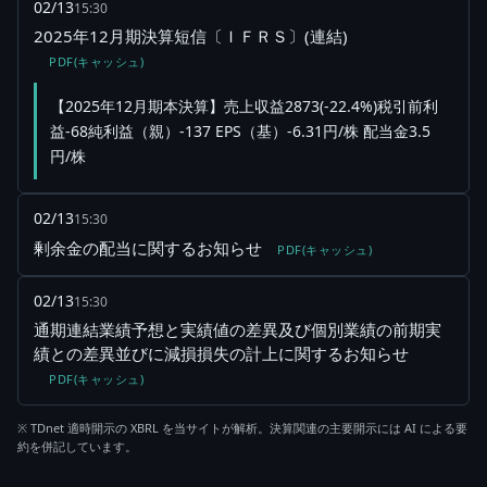
02/13
15:30
2025年12月期決算短信〔ＩＦＲＳ〕(連結)
PDF(キャッシュ)
【2025年12月期本決算】売上収益2873(-22.4%)税引前利
益-68純利益（親）-137 EPS（基）-6.31円/株 配当金3.5
円/株
02/13
15:30
剰余金の配当に関するお知らせ
PDF(キャッシュ)
02/13
15:30
通期連結業績予想と実績値の差異及び個別業績の前期実
績との差異並びに減損損失の計上に関するお知らせ
PDF(キャッシュ)
※ TDnet 適時開示の XBRL を当サイトが解析。決算関連の主要開示には AI による要
約を併記しています。