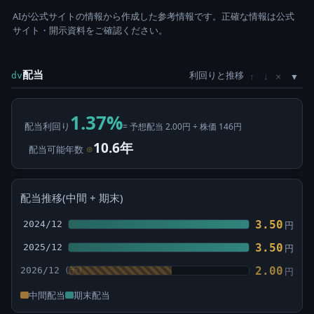
AIが公式サイトの情報から作成した参考情報です。正確な情報は公式
サイト・開示資料をご確認ください。
配当
利回りと推移
×
dv
↑
↓
1.37%
配当利回り
= 予想配当 2.00円 ÷ 株価 146円
10.6年
配当可能年数
⊙
配当推移(中間 + 期末)
3.50
2024/12
円
3.50
2025/12
円
2.00
2026/12
円
中間配当
期末配当