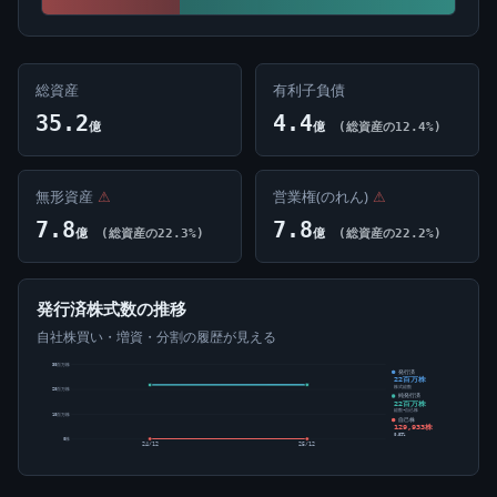
総資産
有利子負債
35.2
4.4
億
億
(総資産の12.4%)
無形資産
⚠
営業権(のれん)
⚠
7.8
7.8
億
(総資産の22.3%)
億
(総資産の22.2%)
発行済株式数の推移
自社株買い・増資・分割の履歴が見える
30百万株
発行済
22百万株
株式総数
20百万株
純発行済
22百万株
総数-自己株
10百万株
自己株
129,933株
0.59%
0株
24/12
25/12