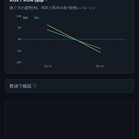
稼ぐ力の趨勢(%)。ROEとROAの差=財務レバレッジ
10%
ROE
ROA
5%
0%
-5%
-10%
24/12
25/12
数値で確認 ▽