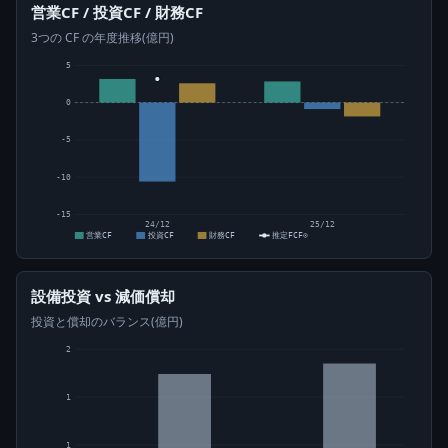
営業CF / 投資CF / 財務CF
3つの CF の年度推移(億円)
5
0
-5
-10
-15
24/12
25/12
営業CF
投資CF
財務CF
推定FCF⊙
設備投資 vs 減価償却
投資と償却のバランス(億円)
2
1
1