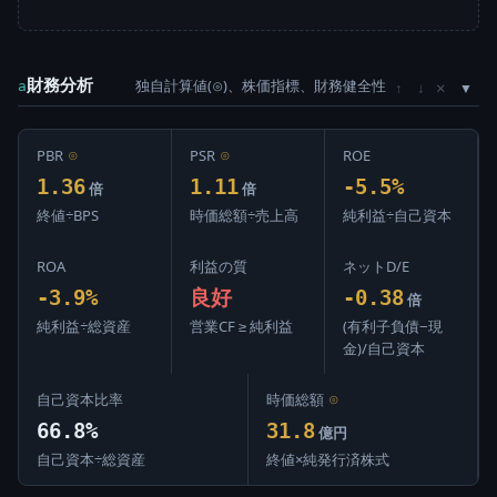
財務分析
独自計算値(⊙)、株価指標、財務健全性
×
a
↑
↓
PBR
⊙
PSR
⊙
ROE
1.36
1.11
-5.5%
倍
倍
終値÷BPS
時価総額÷売上高
純利益÷自己資本
ROA
利益の質
ネットD/E
-3.9%
良好
-0.38
倍
純利益÷総資産
営業CF ≥ 純利益
(有利子負債−現
金)/自己資本
自己資本比率
時価総額
⊙
66.8%
31.8
億円
自己資本÷総資産
終値×純発行済株式