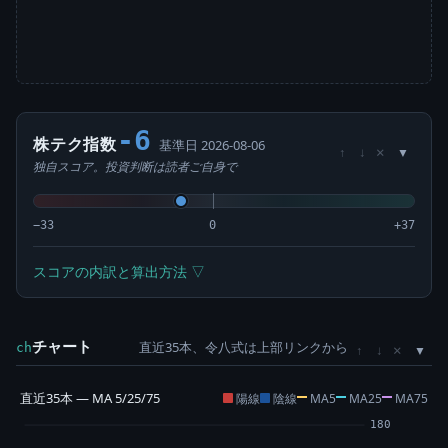
-6
株テク指数
基準日 2026-08-06
×
↑
↓
独自スコア。投資判断は読者ご自身で
−33
0
+37
スコアの内訳と算出方法 ▽
チャート
直近35本、令八式は上部リンクから
×
ch
↑
↓
直近35本 — MA 5/25/75
陽線
陰線
MA5
MA25
MA75
180