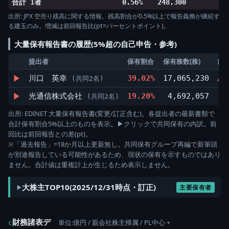
合計 1者
0.56%
248,300
出所: JPX 空売り残高に関する情報。残高割合が0.5%以上で報告義務が継続す
る建玉のみ。増減は前回報告比(pt=パーセントポイント)。
大量保有報告書の履歴(5%超の自己申告・参考)
提出者
保有割合
保有株数(株)
前
▶
川口 英幸
39.02%
17,065,230
▲3
(共同2名)
▶
光通信株式会社
19.20%
4,692,057
▲
(共同2名)
出所: EDINET 大量保有報告書(変更/訂正含む)。各提出者の最新書類で
合計保有割合5%以上のものを表示。▶クリックで共同保有の内訳。前
回比は前回報告との差(pt)。
※「過去報告」=18か月以上更新無し。共同保有グループ再編で新筆頭
が別途報告している可能性があるため、現状の保有を示すものではあり
ません。合計値は重複計上が生じるため表示しません。
大株主TOP10(2025/12/31時点・訂正)
主要保有者
財務諸表デ
単位:億円 / 親会社株主帰属 / PL中心 +
c