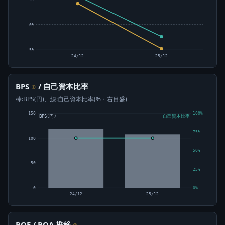
0%
-5%
24/12
25/12
BPS
/ 自己資本比率
⊙
棒:BPS(円)、線:自己資本比率(%・右目盛)
150
100%
BPS(円)
自己資本比率
75%
100
50%
50
25%
0
0%
24/12
25/12
ROE / ROA 推移
⊙