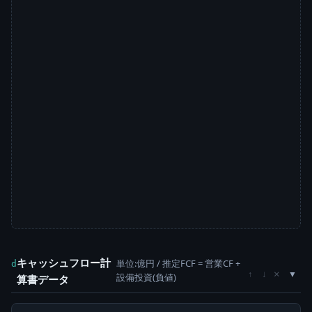
キャッシュフロー計
単位:億円 / 推定FCF = 営業CF +
d
×
↑
↓
設備投資(負値)
算書データ