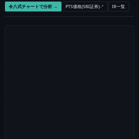
令八式チャートで分析 →
PTS価格(SBI証券)↗
IR一覧