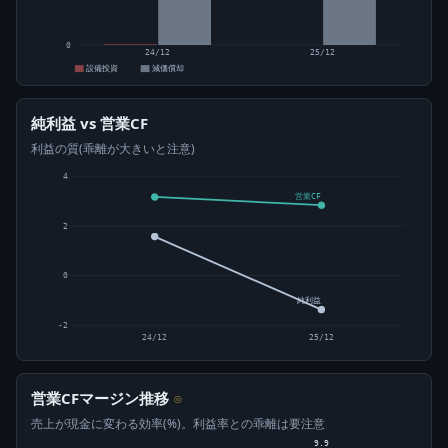
0
24/12
25/12
設備投資
減価償却
純利益 vs 営業CF
利益の質(乖離が大きいと注意)
4
営業CF
2
0
純利益
-2
24/12
25/12
営業CFマージン推移
⊙
売上が現金に変わる効率(%)。利益率との乖離は要注意
9.9