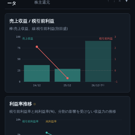
×
↑
↓
株主還元
ータ
売上収益 / 税引前利益
棒:売上収益、線:税引前利益(別目盛)
100
3
売上収益
税引前利益
75
2
50
1
25
0
0
-1
24/12
25/12
26/12(予)
利益率推移
⊙
税引前利益率と純利益率(%)。分割の影響を受けない収益力の推移
10%
税引前利益率
純利益率
5%