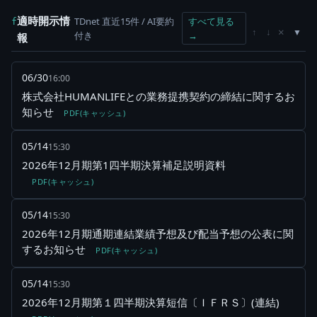
適時開示情
TDnet 直近15件 / AI要約
すべて見る
f
×
↑
↓
付き
→
報
06/30
16:00
株式会社HUMANLIFEとの業務提携契約の締結に関するお
知らせ
PDF(キャッシュ)
05/14
15:30
2026年12月期第1四半期決算補足説明資料
PDF(キャッシュ)
05/14
15:30
2026年12月期通期連結業績予想及び配当予想の公表に関
するお知らせ
PDF(キャッシュ)
05/14
15:30
2026年12月期第１四半期決算短信〔ＩＦＲＳ〕(連結)