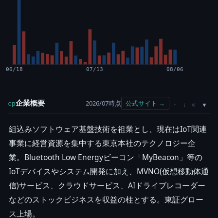
06/18
07/13
08/06
企業概要
2026/07時点
公式サイト →
cp
×
↑
↓
組込みソフトウェア基盤技術を祖業とし、現在はIoT関連
事業に経営資源を集中する東京本社のテクノロジー企
業。Bluetooth Low Energyビーコン「MyBeacon」等の
IoTデバイスやシステム開発に加え、MVNO(仮想移動体通
信)サービス、クラウドサービス、AIドライブレコーダー
などのストックビジネスを収益の柱とする。東証グロー
ス上場。