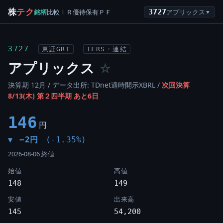
株
テク
銘柄
比較
ＩＲ
優待
保有
ＰＦ
3727
アプリックス
▼
3727
東証GRT
IFRS・連結
アプリックス
☆
決算期 12月 / データ出所: TDnet適時開示XBRL /
次回決算
8/13(木) 第２四半期 あと6日
146
円
−2円
(-1.35%)
▼
2026-08-06 終値
始値
高値
148
149
安値
出来高
145
54,200