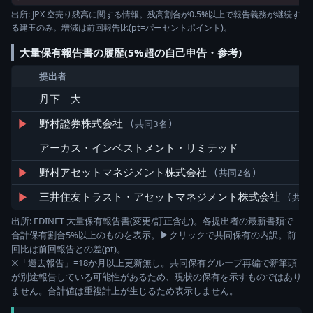
出所: JPX 空売り残高に関する情報。残高割合が0.5%以上で報告義務が継続す
る建玉のみ。増減は前回報告比(pt=パーセントポイント)。
大量保有報告書の履歴(5%超の自己申告・参考)
提出者
丹下 大
▶
野村證券株式会社
(共同3名)
アーカス・インベストメント・リミテッド
▶
野村アセットマネジメント株式会社
(共同2名)
▶
三井住友トラスト・アセットマネジメント株式会社
(共同
出所: EDINET 大量保有報告書(変更/訂正含む)。各提出者の最新書類で
合計保有割合5%以上のものを表示。▶クリックで共同保有の内訳。前
回比は前回報告との差(pt)。
※「過去報告」=18か月以上更新無し。共同保有グループ再編で新筆頭
が別途報告している可能性があるため、現状の保有を示すものではあり
ません。合計値は重複計上が生じるため表示しません。