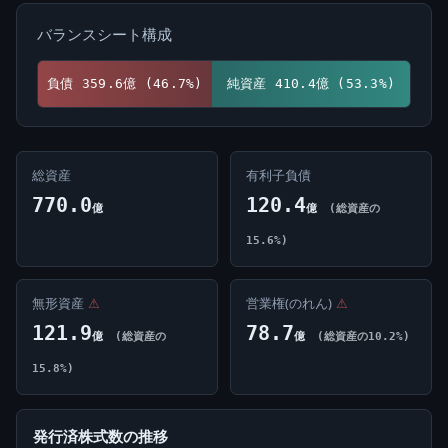
バランスシート構成
負債 359.6億 (46.7%)
純資産 410.4億 (53.3%)
総資産
有利子負債
770.0
120.4
億
億
(総資産の
15.6%)
無形資産
⚠
営業権(のれん)
⚠
121.9
78.7
億
(総資産の
億
(総資産の10.2%)
15.8%)
発行済株式数の推移