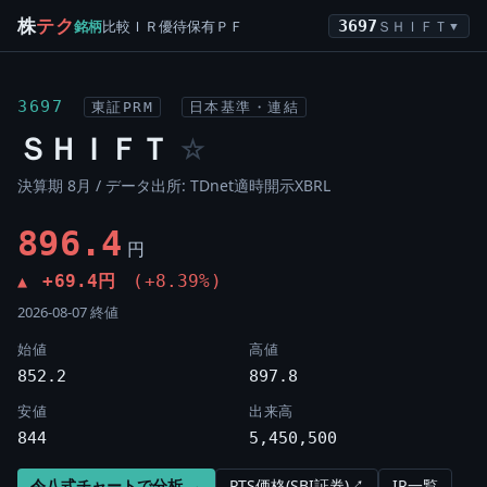
株
テク
銘柄
比較
ＩＲ
優待
保有
ＰＦ
3697
ＳＨＩＦＴ
▼
3697
東証PRM
日本基準・連結
ＳＨＩＦＴ
☆
決算期 8月 / データ出所: TDnet適時開示XBRL
896.4
円
+69.4円
(+8.39%)
▲
2026-08-07 終値
始値
高値
852.2
897.8
安値
出来高
844
5,450,500
令八式チャートで分析 →
PTS価格(SBI証券)↗
IR一覧