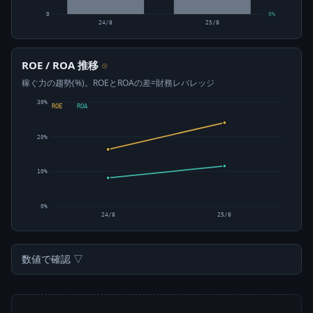
0
0%
24/8
25/8
ROE / ROA 推移
⊙
稼ぐ力の趨勢(%)。ROEとROAの差=財務レバレッジ
30%
ROE
ROA
20%
10%
0%
24/8
25/8
数値で確認 ▽