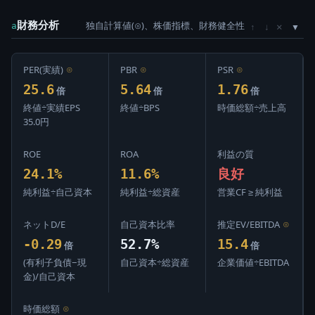
財務分析
独自計算値(⊙)、株価指標、財務健全性
×
a
↑
↓
PER(実績)
⊙
PBR
⊙
PSR
⊙
25.6
5.64
1.76
倍
倍
倍
終値÷実績EPS
終値÷BPS
時価総額÷売上高
35.0円
ROE
ROA
利益の質
24.1%
11.6%
良好
純利益÷自己資本
純利益÷総資産
営業CF ≥ 純利益
ネットD/E
自己資本比率
推定EV/EBITDA
⊙
-0.29
52.7%
15.4
倍
倍
(有利子負債−現
自己資本÷総資産
企業価値÷EBITDA
金)/自己資本
時価総額
⊙