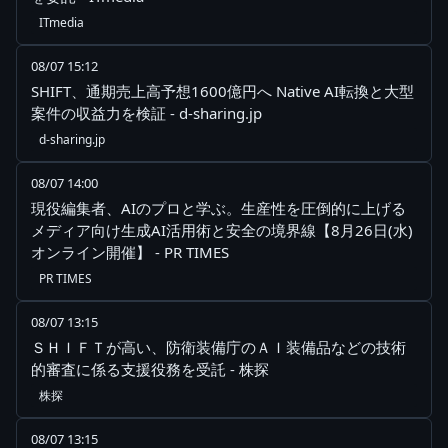
ITmedia
08/07 15:12
SHIFT、通期売上高予想1600億円へ Native AI転換と大型
案件の収益力を検証 - d-sharing.jp
d-sharing.jp
08/07 14:00
現役編集者、AIのプロと学ぶ。生産性を圧倒的に上げる
メディア向け生成AI活用術と安全の境界線【8月26日(水)
オンライン開催】 - PR TIMES
PR TIMES
08/07 13:15
ＳＨＩＦＴが高い、防衛装備庁のＡＩ装備品などの技術
的審査に係る支援役務を受託 - 株探
株探
08/07 13:15