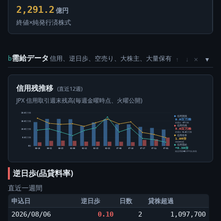
2,291.2
億円
終値×純発行済株式
需給データ
信用、逆日歩、空売り、大株主、大量保有
×
b
↑
↓
信用残推移
(直近12週)
JPX 信用取引週末残高(毎週金曜時点、火曜公開)
20.0百万株
信用買残
9.9百万株
15.0百万株
前週比 -97万株
信用売残
5.0百万株
10.0百万株
前週比 +1.0百万株
信用倍率
1.96倍
5.0百万株
買残÷売残
信用需給
0株
+0.38倍
05-15
05-22
05-29
06-05
06-12
06-19
06-26
07-03
07-10
07-17
07-24
07-31
純信用残÷5日平均出来高
逆日歩(品貸料率)
直近一週間
申込日
逆日歩
日数
貸株超過
2026/08/06
0.10
2
1,097,700