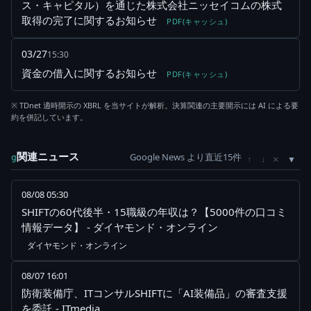
ス・キャピタル）を通じた株式会社ニッセイコムの株式
取得の完了に関するお知らせ
PDF(キャッシュ)
03/27
15:30
資金の借入に関するお知らせ
PDF(キャッシュ)
※ TDnet 適時開示の XBRL を当サイトが解析。決算関連の主要開示には AI による要
約を併記しています。
関連ニュース
Google News より直近15件
×
g
↑
↓
08/08 05:30
SHIFTの60代後半・15職級の年収は？【5000件の口コミ
情報データ】 - ダイヤモンド・オンライン
ダイヤモンド・オンライン
08/07 16:01
防衛装備庁、ITコンサルSHIFTに「AI装備品」の審査支援
を委託 - ITmedia