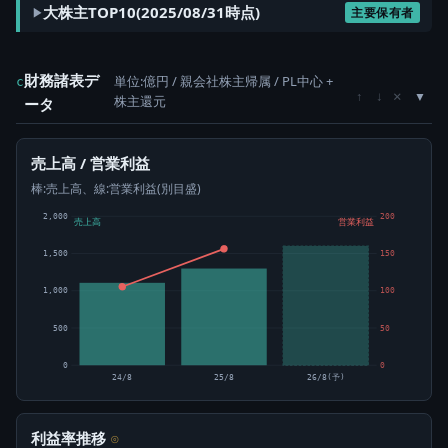
大株主TOP10(2025/08/31時点)
主要保有者
財務諸表デ
単位:億円 / 親会社株主帰属 / PL中心 +
c
×
↑
↓
株主還元
ータ
売上高 / 営業利益
棒:売上高、線:営業利益(別目盛)
2,000
200
売上高
営業利益
1,500
150
1,000
100
500
50
0
0
24/8
25/8
26/8(予)
利益率推移
⊙