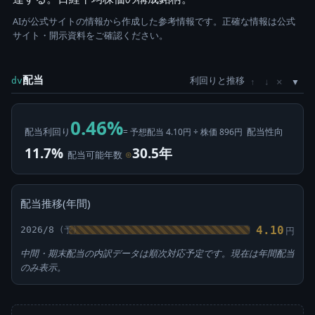
AIが公式サイトの情報から作成した参考情報です。正確な情報は公式
サイト・開示資料をご確認ください。
配当
利回りと推移
×
dv
↑
↓
0.46%
配当利回り
配当性向
= 予想配当 4.10円 ÷ 株価 896円
11.7%
30.5年
配当可能年数
⊙
配当推移(年間)
4.10
2026/8
円
中間・期末配当の内訳データは順次対応予定です。現在は年間配当
のみ表示。