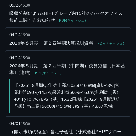
05/26
15:30
吸収分割によるSHIFTグループ内15社のバックオフィス
集約に関するお知らせ
PDF(キャッシュ)
04/14
16:00
2026年８月期 第２四半期決算説明資料
PDF(キャッシュ)
04/14
15:30
2026年８月期 第２四半期（中間期）決算短信〔日本基
準〕(連結)
PDF(キャッシュ)
【2026年8月期Q2】売上高72035(+16.8%)[進捗48%]営
業利益6907(-14.3%)経常利益6609(-16.0%)純利益（親）
4011(-10.7%) EPS（基）15.32円/株【2026年8月期通期
予想】売上高150000(+15.5%) EPS（基）43.67円/株
04/01
15:30
（開示事項の経過）当社子会社（株式会社SHIFTグロー