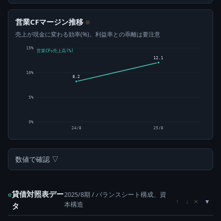
営業CFマージン推移
⊙
売上が現金に変わる効率(%)。利益率との乖離は要注意
15%
営業CF÷売上高(%)
12.1
10%
8.2
5%
0%
24/8
25/8
数値で確認 ▽
貸借対照表デー
2025/8期 / バランスシート構成、資
e
×
↑
↓
本構造
タ