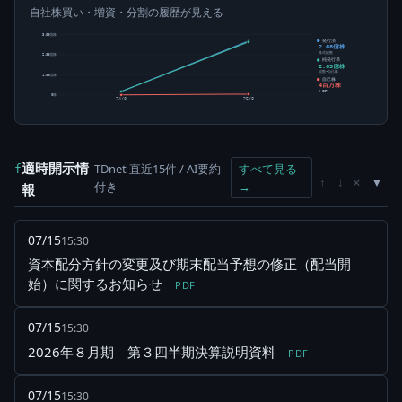
自社株買い・増資・分割の履歴が見える
3.00億株
発行済
2.68億株
株式総数
2.00億株
純発行済
2.63億株
総数-自己株
1.00億株
自己株
4百万株
1.58%
0株
24/8
25/8
適時開示情
TDnet 直近15件 / AI要約
すべて見る
f
×
↑
↓
付き
→
報
07/15
15:30
資本配分方針の変更及び期末配当予想の修正（配当開
始）に関するお知らせ
PDF
07/15
15:30
2026年８月期 第３四半期決算説明資料
PDF
07/15
15:30