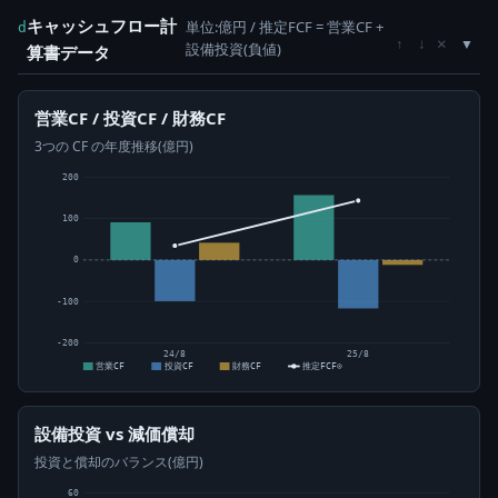
キャッシュフロー計
単位:億円 / 推定FCF = 営業CF +
d
×
↑
↓
設備投資(負値)
算書データ
営業CF / 投資CF / 財務CF
3つの CF の年度推移(億円)
200
100
0
-100
-200
24/8
25/8
営業CF
投資CF
財務CF
推定FCF⊙
設備投資 vs 減価償却
投資と償却のバランス(億円)
60