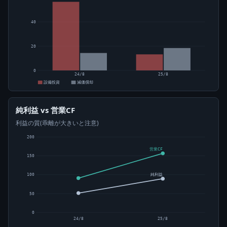
40
20
0
24/8
25/8
設備投資
減価償却
純利益 vs 営業CF
利益の質(乖離が大きいと注意)
200
営業CF
150
純利益
100
50
0
24/8
25/8