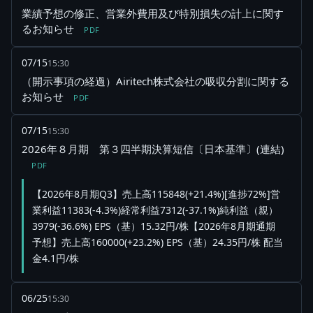
業績予想の修正、営業外費用及び特別損失の計上に関す
るお知らせ
PDF
07/15
15:30
（開示事項の経過）Airitech株式会社の吸収分割に関する
お知らせ
PDF
07/15
15:30
2026年８月期 第３四半期決算短信〔日本基準〕(連結)
PDF
【2026年8月期Q3】売上高115848(+21.4%)[進捗72%]営
業利益11383(-4.3%)経常利益7312(-37.1%)純利益（親）
3979(-36.6%) EPS（基）15.32円/株【2026年8月期通期
予想】売上高160000(+23.2%) EPS（基）24.35円/株 配当
金4.1円/株
06/25
15:30