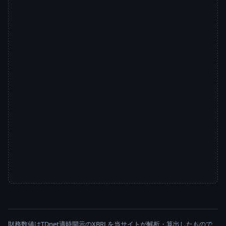
財務数値はTDnet適時開示のXBRLを当サイトが解析・算出したもので