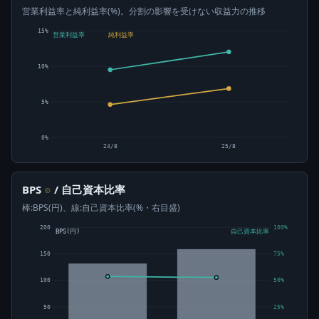
営業利益率と純利益率(%)。分割の影響を受けない収益力の推移
15%
営業利益率
純利益率
10%
5%
0%
24/8
25/8
BPS
/ 自己資本比率
⊙
棒:BPS(円)、線:自己資本比率(%・右目盛)
200
100%
BPS(円)
自己資本比率
150
75%
100
50%
50
25%