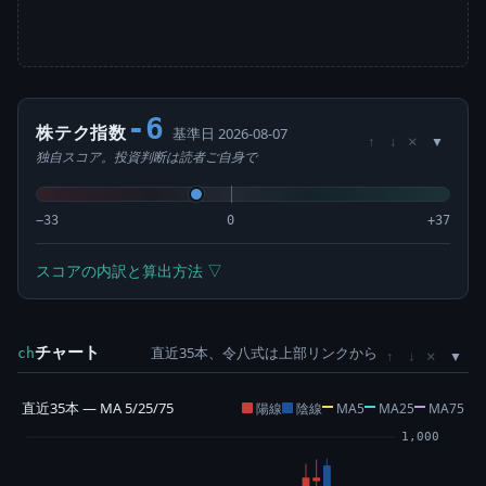
-6
株テク指数
基準日 2026-08-07
×
↑
↓
独自スコア。投資判断は読者ご自身で
−33
0
+37
スコアの内訳と算出方法 ▽
チャート
直近35本、令八式は上部リンクから
×
ch
↑
↓
直近35本 — MA 5/25/75
陽線
陰線
MA5
MA25
MA75
1,000