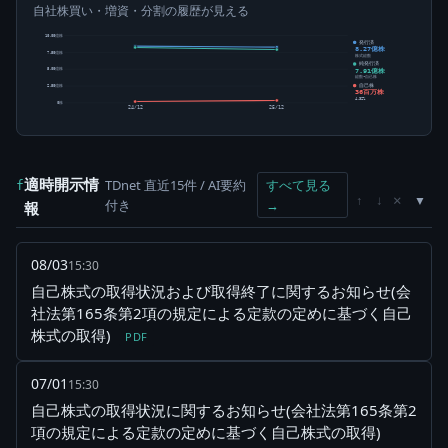
自社株買い・増資・分割の履歴が見える
10.00億株
発行済
8.27億株
7.50億株
株式総数
純発行済
7.91億株
5.00億株
総数-自己株
自己株
2.50億株
36百万株
4.32%
0株
24/12
25/12
適時開示情
TDnet 直近15件 / AI要約
すべて見る
f
×
↑
↓
付き
→
報
08/03
15:30
自己株式の取得状況および取得終了に関するお知らせ(会
社法第165条第2項の規定による定款の定めに基づく自己
株式の取得)
PDF
07/01
15:30
自己株式の取得状況に関するお知らせ(会社法第165条第2
項の規定による定款の定めに基づく自己株式の取得)