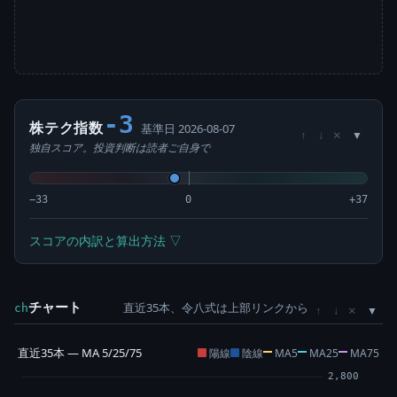
-3
株テク指数
基準日 2026-08-07
×
↑
↓
独自スコア。投資判断は読者ご自身で
−33
0
+37
スコアの内訳と算出方法 ▽
チャート
直近35本、令八式は上部リンクから
×
ch
↑
↓
直近35本 — MA 5/25/75
陽線
陰線
MA5
MA25
MA75
2,800