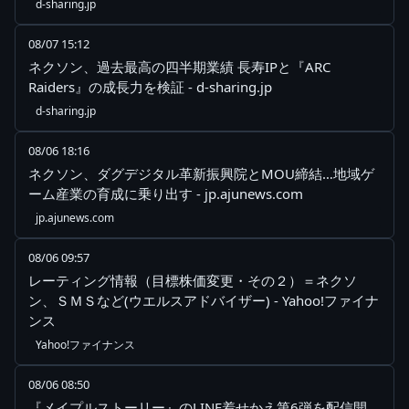
d-sharing.jp
08/07 15:12
ネクソン、過去最高の四半期業績 長寿IPと『ARC
Raiders』の成長力を検証 - d-sharing.jp
d-sharing.jp
08/06 18:16
ネクソン、ダグデジタル革新振興院とMOU締結…地域ゲ
ーム産業の育成に乗り出す - jp.ajunews.com
jp.ajunews.com
08/06 09:57
レーティング情報（目標株価変更・その２）＝ネクソ
ン、ＳＭＳなど(ウエルスアドバイザー) - Yahoo!ファイナ
ンス
Yahoo!ファイナンス
08/06 08:50
『メイプルストーリー』のLINE着せかえ第6弾を配信開