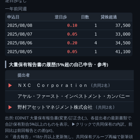
逆日歩なし
一年前同週
申込日
逆日歩
日数
貸株超過
2025/08/08
0.10
1
37,500
2025/08/07
0.05
1
33,000
2025/08/06
0.20
4
34,500
2025/08/05
0.05
1
41,100
大量保有報告書の履歴(5%超の自己申告・参考)
提出者
保
▶
ＮＸＣ Ｃｏｒｐｏｒａｔｉｏｎ
4
(共同2名)
アヤル・ファースト・インベストメント・カンパニー
1
▶
野村アセットマネジメント株式会社
(共同2名)
出所: EDINET 大量保有報告書(変更/訂正含む)。各提出者の最新書類で
合計保有割合5%以上のものを表示。▶クリックで共同保有の内訳。前
回比は前回報告との差(pt)。
※「過去報告」=18か月以上更新無し。共同保有グループ再編で新筆頭