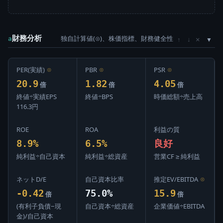
財務分析
独自計算値(⊙)、株価指標、財務健全性
×
a
↑
↓
PER(実績)
⊙
PBR
⊙
PSR
⊙
20.9
1.82
4.05
倍
倍
倍
終値÷実績EPS
終値÷BPS
時価総額÷売上高
116.3円
ROE
ROA
利益の質
8.9%
6.5%
良好
純利益÷自己資本
純利益÷総資産
営業CF ≥ 純利益
ネットD/E
自己資本比率
推定EV/EBITDA
⊙
-0.42
75.0%
15.9
倍
倍
(有利子負債−現
自己資本÷総資産
企業価値÷EBITDA
金)/自己資本