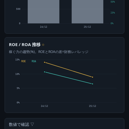
50%
500
25%
0
0%
24/12
25/12
ROE / ROA 推移
⊙
稼ぐ力の趨勢(%)。ROEとROAの差=財務レバレッジ
15%
ROE
ROA
10%
5%
0%
24/12
25/12
数値で確認 ▽