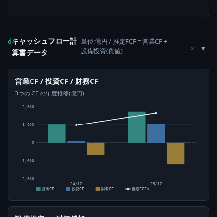
キャッシュフロー計
単位:億円 / 推定FCF = 営業CF +
d
×
↑
↓
設備投資(負値)
算書データ
営業CF / 投資CF / 財務CF
3つの CF の年度推移(億円)
2,000
1,000
0
-1,000
-2,000
24/12
25/12
営業CF
投資CF
財務CF
推定FCF⊙