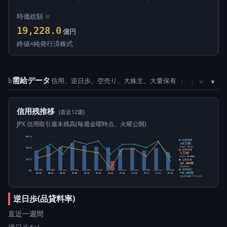
時価総額
⊙
19,228.0
億円
終値×純発行済株式
需給データ
信用、逆日歩、空売り、大株主、大量保有
×
b
↑
↓
信用残推移
(直近12週)
JPX 信用取引週末残高(毎週金曜時点、火曜公開)
30万株
信用買残
16万株
前週比 -3万株
20万株
信用売残
1万株
前週比 +5,300株
信用倍率
10万株
12.68倍
買残÷売残
信用需給
0株
+0.03倍
05-15
05-22
05-29
06-05
06-12
06-19
06-26
07-03
07-10
07-17
07-24
07-31
純信用残÷5日平均出来高
逆日歩(品貸料率)
直近一週間