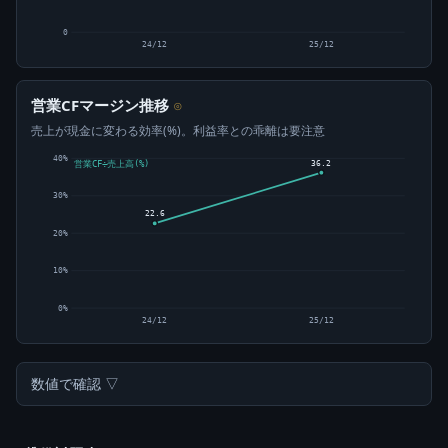
0
24/12
25/12
営業CFマージン推移
⊙
売上が現金に変わる効率(%)。利益率との乖離は要注意
40%
36.2
営業CF÷売上高(%)
30%
22.6
20%
10%
0%
24/12
25/12
数値で確認 ▽