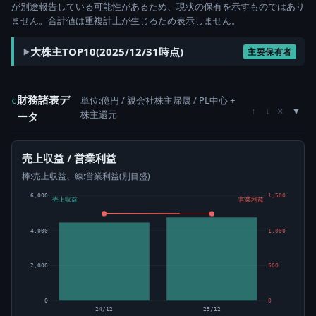
が別途報告している可能性があるため、現状の保有を示すものではあり
ません。合計値は重複計上が生じるため表示しません。
大株主TOP10(2025/12/31時点)
主要保有者
財務諸表デ
単位:億円 / 親会社株主帰属 / PL中心 +
c
×
↑
↓
株主還元
ータ
売上収益 / 営業利益
棒:売上収益、線:営業利益(別目盛)
6,000
1,500
売上収益
営業利益
4,000
1,000
2,000
500
0
0
24/12
25/12