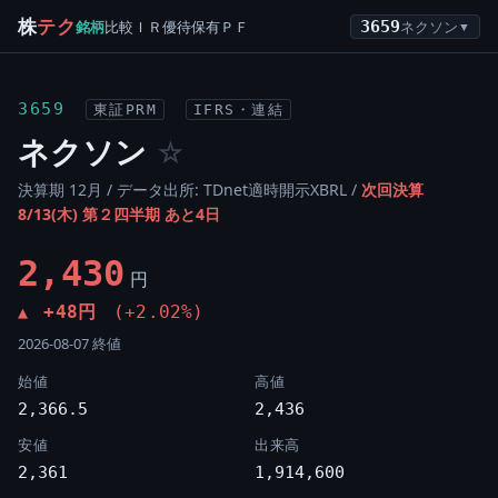
株
テク
銘柄
比較
ＩＲ
優待
保有
ＰＦ
3659
ネクソン
▼
3659
東証PRM
IFRS・連結
ネクソン
☆
決算期 12月 / データ出所: TDnet適時開示XBRL /
次回決算
8/13(木) 第２四半期 あと4日
2,430
円
+48円
(+2.02%)
▲
2026-08-07 終値
始値
高値
2,366.5
2,436
安値
出来高
2,361
1,914,600