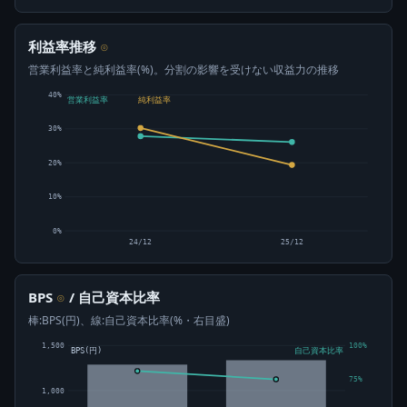
利益率推移
⊙
営業利益率と純利益率(%)。分割の影響を受けない収益力の推移
40%
営業利益率
純利益率
30%
20%
10%
0%
24/12
25/12
BPS
/ 自己資本比率
⊙
棒:BPS(円)、線:自己資本比率(%・右目盛)
1,500
100%
BPS(円)
自己資本比率
75%
1,000