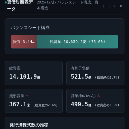
貸借対照表デ
2025/12期 / バランスシート構成、資
e
×
↑
↓
本構造
ータ
バランスシート構成
負債 3,442.7億 (24.4%)
純資産 10,659.2億 (75.6%)
総資産
有利子負債
14,101.9
521.5
億
億
(総資産の3.7%)
無形資産
⚠
営業権(のれん)
⚠
367.1
499.5
億
(総資産の2.6%)
億
(総資産の3.5%)
発行済株式数の推移