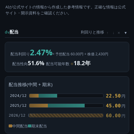
AIが公式サイトの情報から作成した参考情報です。正確な情報は公式
サイト・開示資料をご確認ください。
配当
利回りと推移
×
dv
↑
↓
2.47%
配当利回り
= 予想配当 60.00円 ÷ 株価 2,430円
51.6%
18.2年
配当性向
配当可能年数
⊙
配当推移(中間 + 期末)
22.50
2024/12
円
45.00
2025/12
円
60.00
2026/12
円
中間配当
期末配当