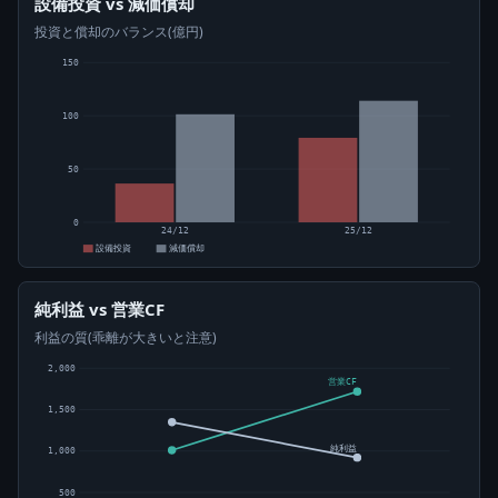
設備投資 vs 減価償却
投資と償却のバランス(億円)
150
100
50
0
24/12
25/12
設備投資
減価償却
純利益 vs 営業CF
利益の質(乖離が大きいと注意)
2,000
営業CF
1,500
純利益
1,000
500