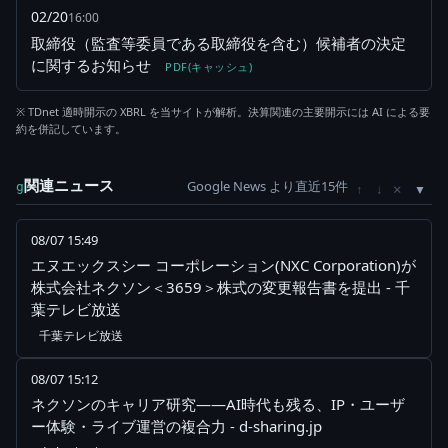
02/20
16:00
取締役（監査等委員である取締役を含む）候補者の決定
に関するお知らせ
PDF(キャッシュ)
※ TDnet 適時開示の XBRL を当サイトが解析。決算関連の主要開示には AI による要
約を併記しています。
関連ニュース
Google News より直近15件
×
g
↑
↓
08/07 15:49
エヌエックスシー コーポレーション(NXC Corporation)が
株式会社ネクソン＜3659＞株式の変更報告書を提出 - 千
葉テレビ放送
千葉テレビ放送
08/07 15:12
ネクソンのキャリア研究――AI時代も残る、IP・ユーザ
ー体験・ライブ運営の複合力 - d-sharing.jp