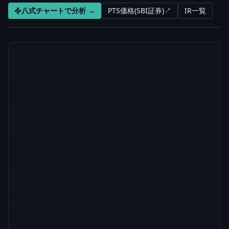
令八式チャートで分析 →
PTS価格(SBI証券)↗
IR一覧