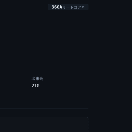
360A
リートコア
▼
出来高
210