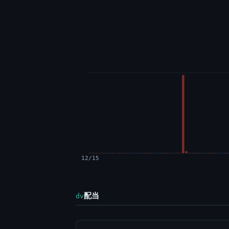
12/15
配当
dv