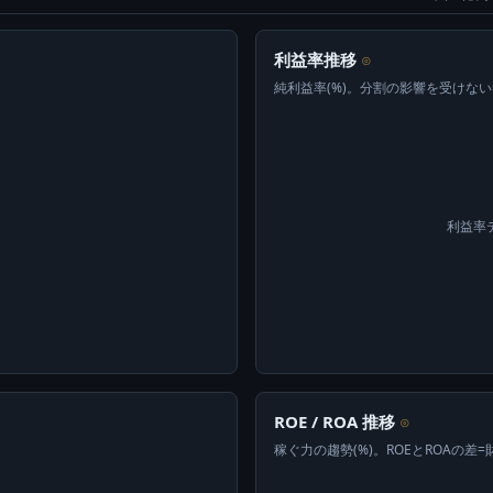
利益率推移
⊙
純利益率(%)。分割の影響を受けな
利益率
ROE / ROA 推移
⊙
稼ぐ力の趨勢(%)。ROEとROAの差