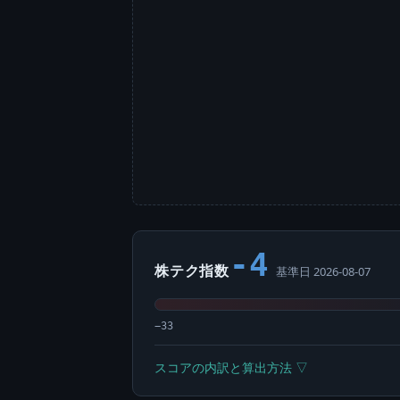
-4
株テク指数
基準日 2026-08-07
−33
スコアの内訳と算出方法 ▽