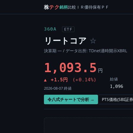
株
テク
銘柄
比較
ＩＲ
優待
保有
ＰＦ
360A
ETF
リートコア
☆
決算期 — / データ出所: TDnet適時開示XBRL
1,093.5
円
始値
+1.5円
(+0.14%)
▲
1,096
2026-08-07 終値
令八式チャートで分析 →
PTS価格(SBI証券