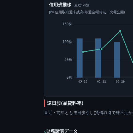
信用残推移
(直近12週)
JPX 信用取引週末残高(毎週金曜時点、火曜公開)
150株
100株
50株
0株
05-15
05-22
05-29
逆日歩(品貸料率)
直近・前年とも逆日歩なし(貸借取引で株不足が
財務諸表データ
c