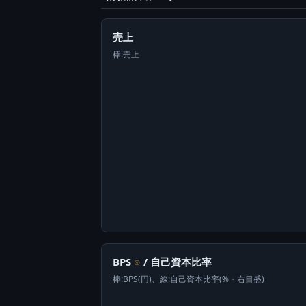
売上
棒:売上
BPS
/ 自己資本比率
⊙
棒:BPS(円)、線:自己資本比率(%・右目盛)