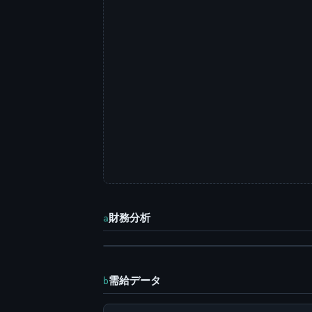
財務分析
a
需給データ
b