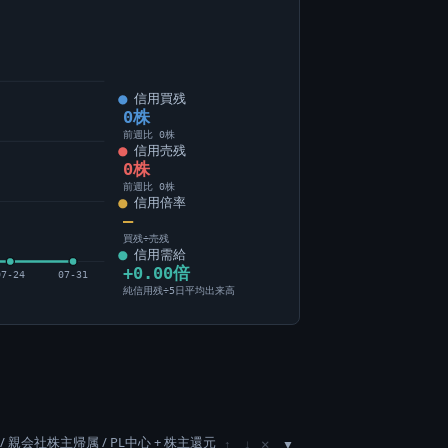
信用買残
0株
前週比 0株
信用売残
0株
前週比 0株
信用倍率
―
買残÷売残
信用需給
+0.00倍
07-24
07-31
純信用残÷5日平均出来高
/ 親会社株主帰属 / PL中心 + 株主還元
×
↑
↓