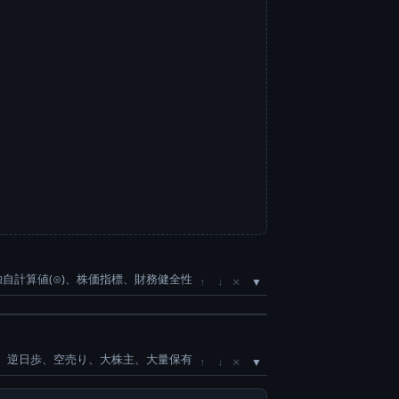
独自計算値(⊙)、株価指標、財務健全性
×
↑
↓
、逆日歩、空売り、大株主、大量保有
×
↑
↓