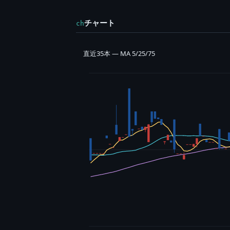
チャート
ch
直近35本 — MA 5/25/75