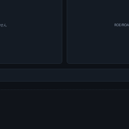
ません
ROE/R