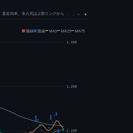
直近35本、令八式は上部リンクから
×
↑
↓
陽線
陰線
MA5
MA25
MA75
1,300
1,200
1,100