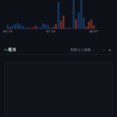
06/19
07/14
08/07
配当
利回りと推移
×
dv
↑
↓