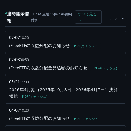
適時開示情
TDnet 直近15件 / AI要約
すべて見る
f
×
↑
↓
付き
→
報
07/07
18:20
iFreeETFの収益分配のお知らせ
PDF(キャッシュ)
07/03
08:50
iFreeETFの収益分配金見込額のお知らせ
PDF(キャッシュ)
05/21
11:00
2026年4月期（2025年10月8日～2026年4月7日）決算
短信
PDF(キャッシュ)
04/07
18:20
iFreeETFの収益分配のお知らせ
PDF(キャッシュ)