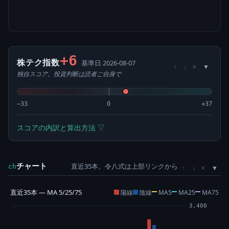
+6
株テク指数
基準日 2026-08-07
×
↑
↓
独自スコア。投資判断は読者ご自身で
−33
0
+37
スコアの内訳と算出方法 ▽
チャート
直近35本、令八式は上部リンクから
×
ch
↑
↓
直近35本 — MA 5/25/75
陽線
陰線
MA5
MA25
MA75
3,400