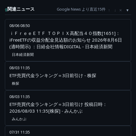
関連ニュース
Google News より直近15件
×
g
↑
↓
08/06 08:50
ｉＦｒｅｅＥＴＦ ＴＯＰＩＸ高配当４０指数[1651]：
iFreeETFの収益分配金見込額のお知らせ 2026年8月6日
(適時開示) ：日経会社情報DIGITAL - 日本経済新聞
日本経済新聞
08/03 11:35
ETF売買代金ランキング＝3日前引け - 株探
株探
08/03 11:35
ETF売買代金ランキング＝3日前引け 投稿日時：
2026/08/03 11:35[株探] - みんかぶ
みんかぶ
07/31 11:35