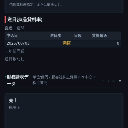
信用銘柄未指定、または取扱なし
逆日歩(品貸料率)
直近一週間
申込日
逆日歩
日数
貸株超過
2026/08/03
満額
0
一年前同週
逆日歩なし
財務諸表デ
単位:億円 / 親会社株主帰属 / PL中心 +
c
×
↑
↓
株主還元
ータ
売上
棒:売上