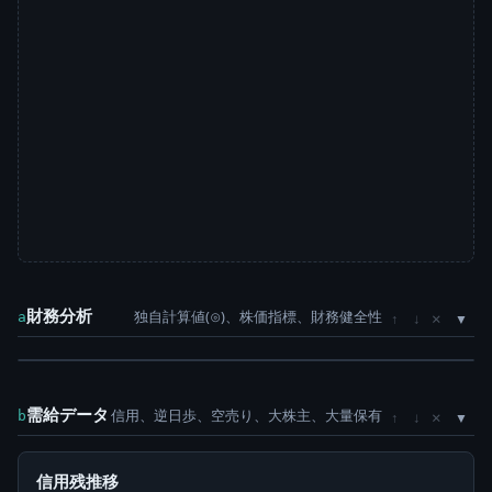
財務分析
独自計算値(⊙)、株価指標、財務健全性
×
a
↑
↓
需給データ
信用、逆日歩、空売り、大株主、大量保有
×
b
↑
↓
信用残推移