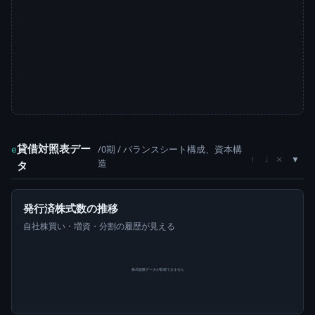
貸借対照表デー
/0期 / バランスシート構成、資本構
e
×
↑
↓
造
タ
発行済株式数の推移
自社株買い・増資・分割の履歴が見える
株式総数データが取得できません