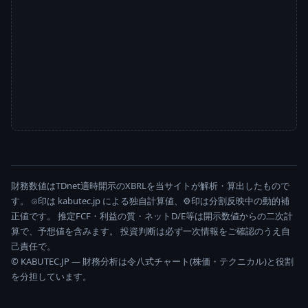
財務数値はTDnet適時開示のXBRLを当サイトが解析・算出したもので
す。 ⊙印は kabutec.jp による独自計算値、⚙印は分割反映中の動的補
正値です。 推定FCF・利益の質・ネットD/E等は開示数値からの二次計
算で、予想値を含みます。 投資判断は必ず一次情報をご確認のうえ自
己責任で。
© KABUTEC.JP — 財務分析は令八式チャート(株価・テクニカル)と役割
を分担しています。