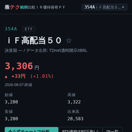
株
テク
銘柄
比較
ＩＲ
優待
保有
ＰＦ
354A
ｉＦ高配当５０
▼
354A
ETF
ｉＦ高配当５０
☆
決算期 — / データ出所: TDnet適時開示XBRL
3,306
円
+33円
(+1.01%)
▲
2026-08-07 終値
始値
高値
3,280
3,322
安値
出来高
3,280
28,583
令八式チャートで分析 →
PTS価格(SBI証券)↗
IR一覧