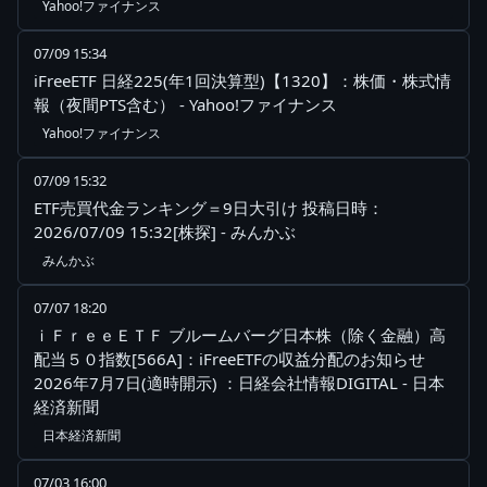
Yahoo!ファイナンス
07/09 15:34
iFreeETF 日経225(年1回決算型)【1320】：株価・株式情
報（夜間PTS含む） - Yahoo!ファイナンス
Yahoo!ファイナンス
07/09 15:32
ETF売買代金ランキング＝9日大引け 投稿日時：
2026/07/09 15:32[株探] - みんかぶ
みんかぶ
07/07 18:20
ｉＦｒｅｅＥＴＦ ブルームバーグ日本株（除く金融）高
配当５０指数[566A]：iFreeETFの収益分配のお知らせ
2026年7月7日(適時開示) ：日経会社情報DIGITAL - 日本
経済新聞
日本経済新聞
07/03 16:00