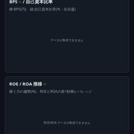
BPS
/ 自己資本比率
⊙
棒:BPS(円)、線:自己資本比率(%・右目盛)
データが取得できません
ROE / ROA 推移
⊙
稼ぐ力の趨勢(%)。ROEとROAの差=財務レバレッジ
ROE/ROA データが取得できません