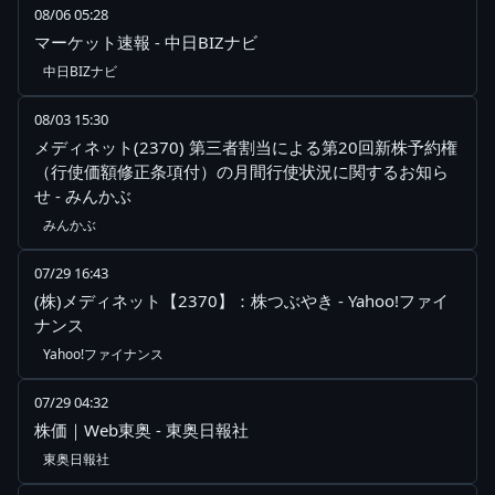
08/06 05:28
マーケット速報 - 中日BIZナビ
中日BIZナビ
08/03 15:30
メディネット(2370) 第三者割当による第20回新株予約権
（行使価額修正条項付）の月間行使状況に関するお知ら
せ - みんかぶ
みんかぶ
07/29 16:43
(株)メディネット【2370】：株つぶやき - Yahoo!ファイ
ナンス
Yahoo!ファイナンス
07/29 04:32
株価｜Web東奥 - 東奥日報社
東奥日報社