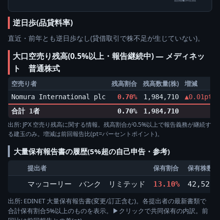
純信用残÷5日平均出来高
逆日歩(品貸料率)
直近・前年とも逆日歩なし(貸借取引で株不足が生じていない)。
大口空売り残高(0.5%以上・報告継続中) ― メディネッ
ト 普通株式
空売り者
残高割合
残高数量(株)
増減
Nomura International plc
0.70%
1,984,710
▲0.01pt
合計 1者
0.70%
1,984,710
出所: JPX 空売り残高に関する情報。残高割合が0.5%以上で報告義務が継続す
る建玉のみ。増減は前回報告比(pt=パーセントポイント)。
大量保有報告書の履歴(5%超の自己申告・参考)
提出者
保有割合
保有株数(株
マッコーリー バンク リミテッド
13.10%
42,522,
出所: EDINET 大量保有報告書(変更/訂正含む)。各提出者の最新書類で
合計保有割合5%以上のものを表示。▶クリックで共同保有の内訳。前