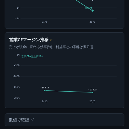
-14
営業CF
-14
24/9
25/9
営業CFマージン推移
⊙
売上が現金に変わる効率(%)。利益率との乖離は要注意
0%
営業CF÷売上高(%)
-50%
-100%
-150%
-165.5
-174.5
-200%
24/9
25/9
数値で確認 ▽