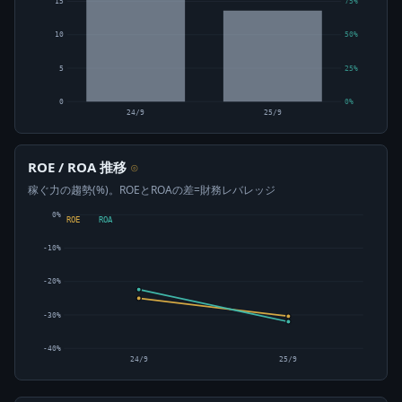
15
75%
10
50%
5
25%
0
0%
24/9
25/9
ROE / ROA 推移
⊙
稼ぐ力の趨勢(%)。ROEとROAの差=財務レバレッジ
0%
ROE
ROA
-10%
-20%
-30%
-40%
24/9
25/9