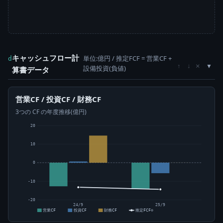
キャッシュフロー計
単位:億円 / 推定FCF = 営業CF +
d
×
↑
↓
設備投資(負値)
算書データ
営業CF / 投資CF / 財務CF
3つの CF の年度推移(億円)
20
10
0
-10
-20
24/9
25/9
営業CF
投資CF
財務CF
推定FCF⊙