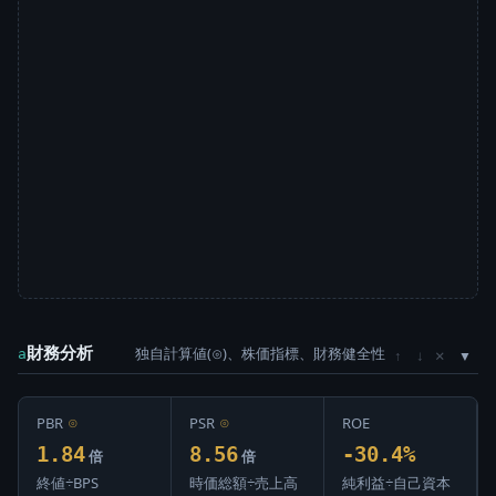
財務分析
独自計算値(⊙)、株価指標、財務健全性
×
a
↑
↓
PBR
⊙
PSR
⊙
ROE
1.84
8.56
-30.4%
倍
倍
終値÷BPS
時価総額÷売上高
純利益÷自己資本