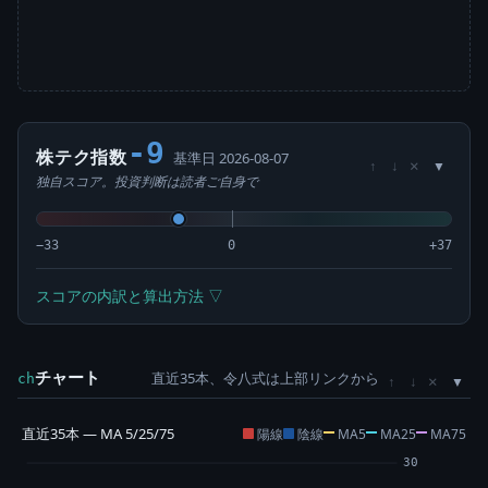
-9
株テク指数
基準日 2026-08-07
×
↑
↓
独自スコア。投資判断は読者ご自身で
−33
0
+37
スコアの内訳と算出方法 ▽
チャート
直近35本、令八式は上部リンクから
×
ch
↑
↓
直近35本 — MA 5/25/75
陽線
陰線
MA5
MA25
MA75
30