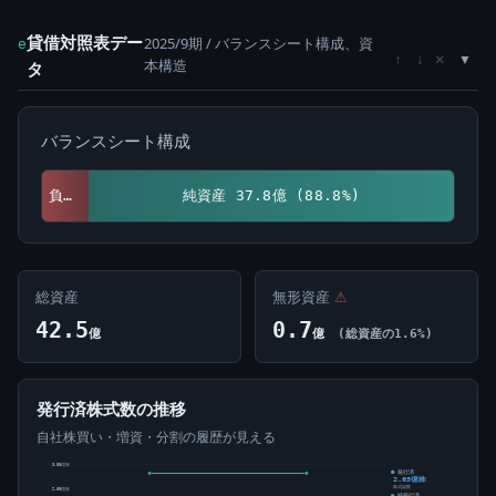
貸借対照表デー
2025/9期 / バランスシート構成、資
e
×
↑
↓
本構造
タ
バランスシート構成
負債 4.8億 (11.2%)
純資産 37.8億 (88.8%)
総資産
無形資産
⚠
42.5
0.7
億
億
(総資産の1.6%)
発行済株式数の推移
自社株買い・増資・分割の履歴が見える
3.00億株
発行済
2.65億株
株式総数
2.00億株
純発行済