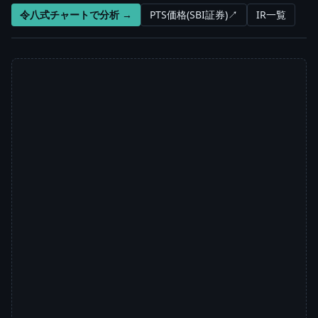
令八式チャートで分析 →
PTS価格(SBI証券)↗
IR一覧