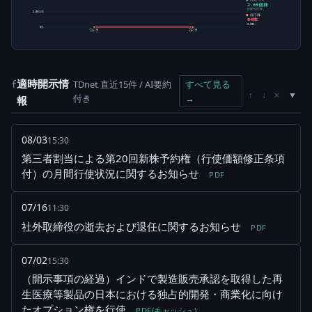
2.65億株
総数-自己株
1.00億株
自己株
64株
0.00%
0株
24/9
25/9
適時開示情
TDnet 直近15件 / AI要約
すべて見る
f
×
↑
↓
付き
→
報
08/03
15:30
第三者割当による第20回新株予約権（行使価額修正条項
付）の月間行使状況に関するお知らせ
PDF
07/16
11:30
社外取締役の逝去および退任に関するお知らせ
PDF
07/02
15:30
（開示事項の経過）インドで製造販売承認を取得した再
生医療等製品の日本における独占的開発・商業化に向け
たオプション権を行使
PDF(キャッシュ)