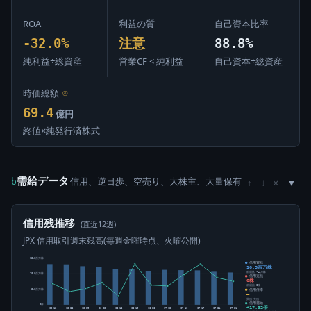
ROA
利益の質
自己資本比率
-32.0%
注意
88.8%
純利益÷総資産
営業CF < 純利益
自己資本÷総資産
時価総額
⊙
69.4
億円
終値×純発行済株式
需給データ
信用、逆日歩、空売り、大株主、大量保有
×
b
↑
↓
信用残推移
(直近12週)
JPX 信用取引週末残高(毎週金曜時点、火曜公開)
15.0百万株
信用買残
10.3百万株
前週比 -24万株
10.0百万株
信用売残
0株
前週比 0株
信用倍率
5.0百万株
―
買残÷売残
信用需給
0株
+17.32倍
05-15
05-22
05-29
06-05
06-12
06-19
06-26
07-03
07-10
07-17
07-24
07-31