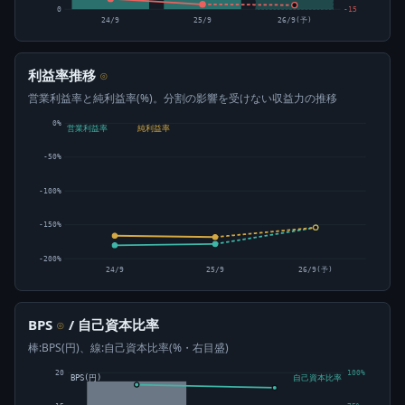
0
-15
24/9
25/9
26/9(予)
利益率推移
⊙
営業利益率と純利益率(%)。分割の影響を受けない収益力の推移
0%
営業利益率
純利益率
-50%
-100%
-150%
-200%
24/9
25/9
26/9(予)
BPS
/ 自己資本比率
⊙
棒:BPS(円)、線:自己資本比率(%・右目盛)
20
100%
BPS(円)
自己資本比率