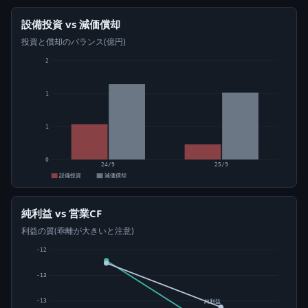
設備投資 vs 減価償却
投資と償却のバランス(億円)
2
1
1
0
24/9
25/9
設備投資
減価償却
純利益 vs 営業CF
利益の質(乖離が大きいと注意)
-12
-13
-13
純利益