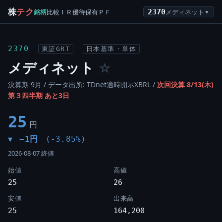
株
テク
銘柄
比較
ＩＲ
優待
保有
ＰＦ
2370
メディネット
▼
2370
東証GRT
日本基準・単体
メディネット
☆
決算期 9月 / データ出所: TDnet適時開示XBRL /
次回決算 8/13(木)
第３四半期 あと3日
25
円
−1円
(-3.85%)
▼
2026-08-07 終値
始値
高値
25
26
安値
出来高
25
164,200