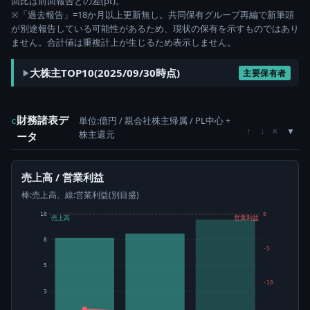
回比は前回報告との差(pt)。
※「過去報告」=18か月以上更新無し。共同保有グループ再編で新筆頭
が別途報告している可能性があるため、現状の保有を示すものではあり
ません。合計値は重複計上が生じるため表示しません。
大株主TOP10(2025/09/30時点)
主要保有者
財務諸表デ
単位:億円 / 親会社株主帰属 / PL中心 +
c
×
↑
↓
株主還元
ータ
売上高 / 営業利益
棒:売上高、線:営業利益(別目盛)
10
0
売上高
営業利益
8
-5
5
-10
3