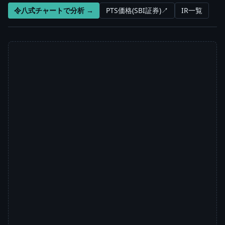
令八式チャートで分析 →
PTS価格(SBI証券)↗
IR一覧