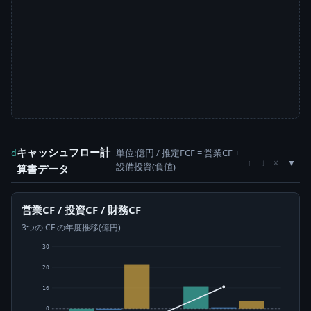
キャッシュフロー計
単位:億円 / 推定FCF = 営業CF +
d
×
↑
↓
設備投資(負値)
算書データ
営業CF / 投資CF / 財務CF
3つの CF の年度推移(億円)
30
20
10
0