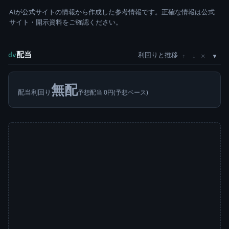
AIが公式サイトの情報から作成した参考情報です。正確な情報は公式
サイト・開示資料をご確認ください。
配当
利回りと推移
×
dv
↑
↓
無配
配当利回り
予想配当 0円(予想ベース)