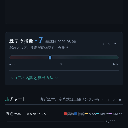
-7
株テク指数
基準日 2026-08-06
×
↑
↓
独自スコア。投資判断は読者ご自身で
−33
0
+37
スコアの内訳と算出方法 ▽
チャート
直近35本、令八式は上部リンクから
×
ch
↑
↓
直近35本 — MA 5/25/75
陽線
陰線
MA5
MA25
MA75
2,000