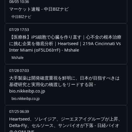
08/05 10:36
マーケット速報 - 中日BIZナビ
中日BIZナビ
07/29 17:53
【医療株】iPS細胞で心臓を作り直す｜心不全の根本治療
に挑む企業を徹底分析｜Heartseed｜219A Cincinnati Vs
Inter Miami (oF5LD6IrrF) - Mshale
Mshale
07/28 07:03
大手製薬は開発確度重視を鮮明に、日本が目指すべきは
基礎研究と実用化の橋渡しをリードする国 -
bio.nikkeibp.co.jp
bio.nikkeibp.co.jp
07/25 06:39
Heartseed、ソレイジア、ジーエヌアイグループが上昇、
Delta-Fly、セルソース、サンバイオが下落 - 日経バイオ
テクONLINE