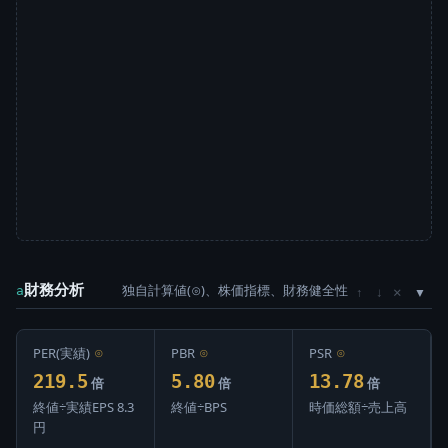
財務分析
独自計算値(⊙)、株価指標、財務健全性
×
a
↑
↓
PER(実績)
⊙
PBR
⊙
PSR
⊙
219.5
5.80
13.78
倍
倍
倍
終値÷実績EPS 8.3
終値÷BPS
時価総額÷売上高
円