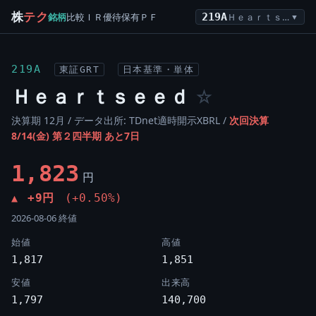
株
テク
銘柄
比較
ＩＲ
優待
保有
ＰＦ
219A
Ｈｅａｒｔｓｅｅｄ
▼
219A
東証GRT
日本基準・単体
Ｈｅａｒｔｓｅｅｄ
☆
決算期 12月 / データ出所: TDnet適時開示XBRL /
次回決算
8/14(金) 第２四半期 あと7日
1,823
円
+9円
(+0.50%)
▲
2026-08-06 終値
始値
高値
1,817
1,851
安値
出来高
1,797
140,700