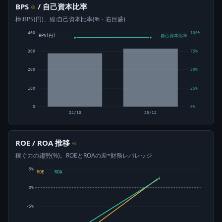
BPS
/ 自己資本比率
⊙
棒:BPS(円)、線:自己資本比率(%・右目盛)
400
100%
BPS(円)
自己資本比率
300
75%
200
50%
100
25%
0
0%
24/10
25/12
ROE / ROA 推移
⊙
稼ぐ力の趨勢(%)。ROEとROAの差=財務レバレッジ
5%
ROE
ROA
0%
-5%