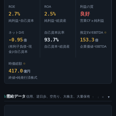
ROE
ROA
利益の質
2.7%
2.5%
良好
純利益÷自己資本
純利益÷総資産
営業CF ≥ 純利益
ネットD/E
自己資本比率
推定EV/EBITDA
⊙
-0.95
93.7%
153.3
倍
倍
(有利子負債−現
自己資本÷総資産
企業価値÷EBITDA
金)/自己資本
時価総額
⊙
417.0
億円
終値×純発行済株式
需給データ
信用、逆日歩、空売り、大株主、大量保有
×
b
↑
↓