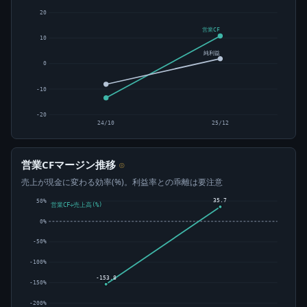
20
営業CF
10
純利益
0
-10
-20
24/10
25/12
営業CFマージン推移
⊙
売上が現金に変わる効率(%)。利益率との乖離は要注意
35.7
50%
営業CF÷売上高(%)
0%
-50%
-100%
-153.8
-150%
-200%