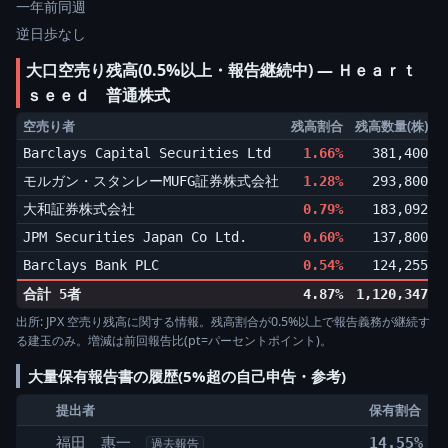
一年前同週
逆日歩なし
大口空売り残高(0.5%以上・報告継続中) ― Ｈｅａｒｔ
ｓｅｅｄ 普通株式
空売り者
残高割合
残高数量(株)
Barclays Capital Securities Ltd
1.66%
381,400
▼
モルガン・スタンレーMUFG証券株式会社
1.28%
293,800
▼
大和証券株式会社
0.79%
183,092
▼
JPM Securities Japan Co Ltd.
0.60%
137,800
▲
Barclays Bank PLC
0.54%
124,255
▲
合計 5者
4.87%
1,120,347
出所: JPX 空売り残高に関する情報。残高割合が0.5%以上で報告義務が継続す
る建玉のみ。増減は前回報告比(pt=パーセントポイント)。
大量保有報告書の履歴(5%超の自己申告・参考)
提出者
保有割合
福田 惠一
14.55%
3
過去報告