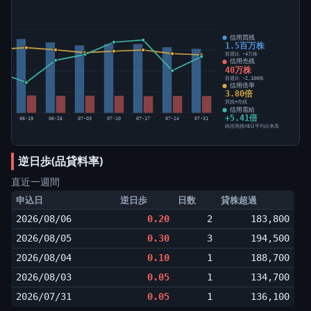
)
信用買残
1.5百万株
前週比 -4万株
信用売残
40万株
前週比 -2,100株
信用倍率
3.80倍
買残÷売残
信用需給
+5.41倍
12
06-19
06-26
07-03
07-10
07-17
07-24
07-31
純信用残÷5日平均出来高
逆日歩(品貸料率)
直近一週間
申込日
逆日歩
日数
貸株超過
2026/08/06
0.20
2
183,800
2026/08/05
0.30
3
194,500
2026/08/04
0.10
1
188,700
2026/08/03
0.05
1
134,700
2026/07/31
0.05
1
136,100