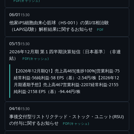
PDF(キャッシュ)
06/01
15:30
他家iPS細胞由来心筋球（HS-001）の第I/II相治験
（LAPiS試験）解析結果に関するお知らせ
PDF
05/15
15:30
2026年12月期 第１四半期決算短信〔日本基準〕（非連
結）
PDF(キャッシュ)
【2026年12月期Q1】売上高465[進捗100%]営業利益-75
経常利益-56純利益-58 EPS（基）-2.54円/株【2026年12
月期通期予想】売上高467営業利益-2207経常利益-2155
純利益-2158 EPS（基）-94.44円/株
04/16
15:30
事後交付型リストリクテッド・ストック・ユニット(RSU)
の付与に関するお知らせ
PDF(キャッシュ)