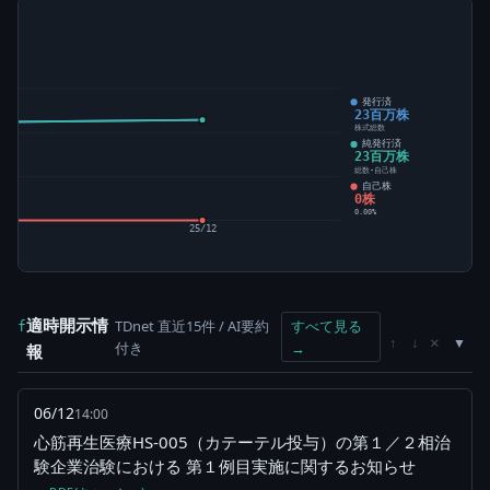
発行済
23百万株
株式総数
純発行済
23百万株
総数-自己株
自己株
0株
0.00%
25/12
適時開示情
TDnet 直近15件 / AI要約
すべて見る
f
×
↑
↓
付き
→
報
06/12
14:00
心筋再生医療HS-005（カテーテル投与）の第１／２相治
験企業治験における 第１例目実施に関するお知らせ