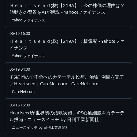
Ｈｅａｒｔｓｅｅｄ(株)【219A】：今の株価の理由は？
値動きの背景をAIが解説 - Yahoo!ファイナンス
Yahoo!ファイナンス
06/19 16:00
Ｈｅａｒｔｓｅｅｄ(株)【219A】：板気配 - Yahoo!ファ
イナンス
Yahoo!ファイナンス
06/19 04:00
iPS細胞の心不全へのカテーテル投与、治験1例目を完了
／Heartseed｜CareNet.com - CareNet.com
CareNet.com
06/16 16:00
Heartseedが世界初の治験実施、iPS心筋細胞をカテーテ
ル投与 - ニュースイッチ by 日刊工業新聞社
ニュースイッチ by 日刊工業新聞社