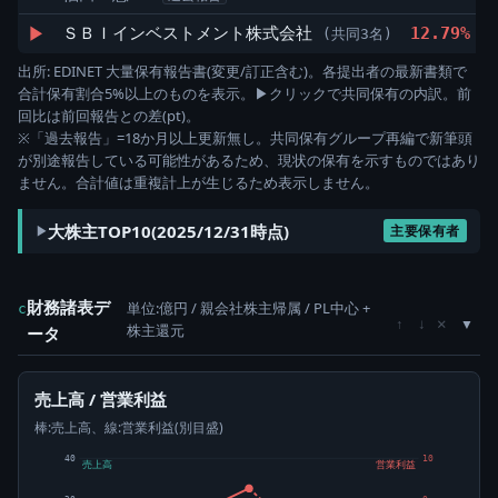
▶
ＳＢＩインベストメント株式会社
12.79%
2
(共同3名)
出所: EDINET 大量保有報告書(変更/訂正含む)。各提出者の最新書類で
合計保有割合5%以上のものを表示。▶クリックで共同保有の内訳。前
回比は前回報告との差(pt)。
※「過去報告」=18か月以上更新無し。共同保有グループ再編で新筆頭
が別途報告している可能性があるため、現状の保有を示すものではあり
ません。合計値は重複計上が生じるため表示しません。
大株主TOP10(2025/12/31時点)
主要保有者
財務諸表デ
単位:億円 / 親会社株主帰属 / PL中心 +
c
×
↑
↓
株主還元
ータ
売上高 / 営業利益
棒:売上高、線:営業利益(別目盛)
40
10
売上高
営業利益