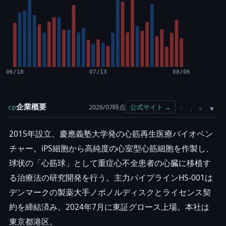
06/18
07/13
08/06
企業概要
2026/07時点
公式サイト →
cp
×
↑
↓
2015年設立、慶應義塾大学発の心筋再生医療バイオベン
チャー。iPS細胞から高純度の心室型心筋細胞を作製し、
球状の「心筋球」として重症心不全患者の心臓に移植す
る治療法の研究開発を行う。主力パイプラインHS-001は
デンマークの製薬大手ノボノルディスクとライセンス契
約を締結済み。2024年7月に東証グロース上場。本社は
東京都港区。