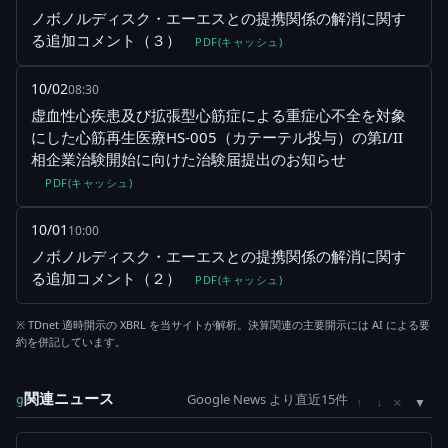
ノボノルディスク・エーエスとの提携関係の解消に関す
る追加コメント（３）
PDF(キャッシュ)
10/02
08:30
虚血性心疾患及び拡張型心筋症による重症心不全を対象
にした心筋再生医療HS-005（カテーテル投与）の第I/II
相企業治験開始に向けた治験届提出のお知らせ
PDF(キャッシュ)
10/01
10:00
ノボノルディスク・エーエスとの提携関係の解消に関す
る追加コメント（２）
PDF(キャッシュ)
※ TDnet 適時開示の XBRL を当サイトが解析。決算関連の主要開示には AI による要
約を併記しています。
関連ニュース
Google News より直近15件
×
g
↑
↓