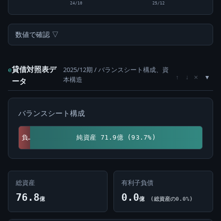
24/10
25/12
数値で確認 ▽
貸借対照表デ
2025/12期 / バランスシート構成、資
e
×
↑
↓
本構造
ータ
バランスシート構成
負債 4.8億 (6.3%)
純資産 71.9億 (93.7%)
総資産
有利子負債
76.8
0.0
億
億
(総資産の0.0%)