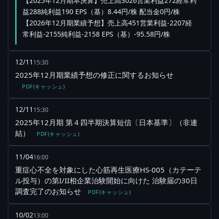
【2025年12月期本決算】売上高3026営業利益272経常利
益288純利益190 EPS（基）8.44円/株 配当金0円/株
【2026年12月期業績予想】売上高451営業利益-2207経
常利益-2155純利益-2158 EPS（基）-95.58円/株
12/11
15:30
2025年12月期業績予想の修正に関するお知らせ
PDF(キャッシュ)
12/11
15:30
2025年12月期 第４四半期決算短信〔日本基準〕（非連
結）
PDF(キャッシュ)
11/04
16:00
重症心不全を対象にした心筋再生医療HS-005（カテーテ
ル投与）の第I/II相企業治験開始に向けた 治験届の30日
調査完了のお知らせ
PDF(キャッシュ)
10/02
13:00