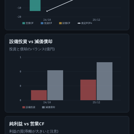
-10
-20
24/10
25/12
営業CF
投資CF
財務CF
推定FCF⊙
設備投資 vs 減価償却
投資と償却のバランス(億円)
1
0
0
0
24/10
25/12
設備投資
減価償却
純利益 vs 営業CF
利益の質(乖離が大きいと注意)