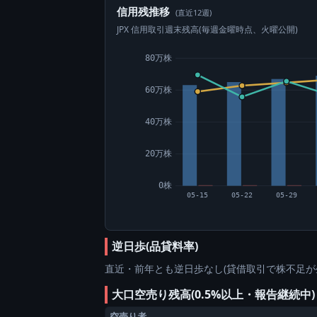
信用残推移
(直近12週)
JPX 信用取引週末残高(毎週金曜時点、火曜公開)
80万株
60万株
40万株
20万株
0株
05-15
05-22
05-29
逆日歩(品貸料率)
直近・前年とも逆日歩なし(貸借取引で株不足が
大口空売り残高(0.5%以上・報告継続中
空売り者