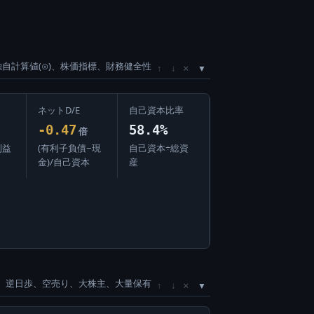
独自計算値(⊙)、株価指標、財務健全性
×
↑
↓
ネットD/E
自己資本比率
-0.47
58.4%
倍
利益
(有利子負債−現
自己資本÷総資
金)/自己資本
産
、逆日歩、空売り、大株主、大量保有
×
↑
↓