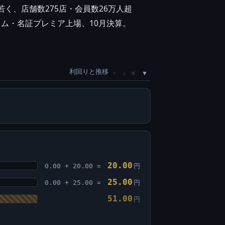
く、店舗数275店・会員数26万人超
イム・名証プレミア上場、10月決算。
利回りと推移
×
↑
↓
20.00
0.00 + 20.00 =
円
25.00
0.00 + 25.00 =
円
51.00
円