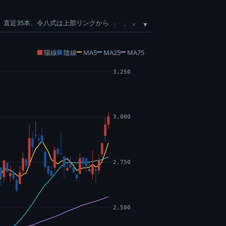
直近35本、令八式は上部リンクから
×
↑
↓
陽線
陰線
MA5
MA25
MA75
3,250
3,000
2,750
2,500