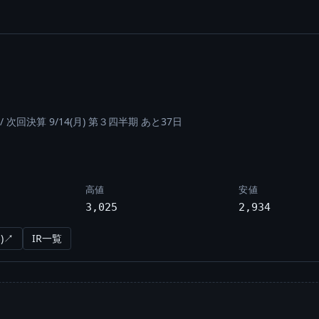
/
次回決算 9/14(月) 第３四半期 あと37日
高値
安値
3,025
2,934
)↗
IR一覧