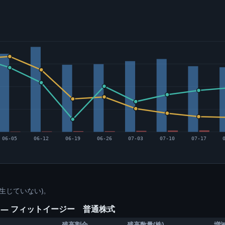
06-05
06-12
06-19
06-26
07-03
07-10
07-17
生じていない)。
) ― フィットイージー 普通株式
残高割合
残高数量(株)
増