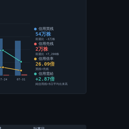
信用買残
54万株
前週比 -3万株
信用売残
2万株
前週比 +7,200株
信用倍率
26.09倍
買残÷売残
信用需給
+2.87倍
07-24
07-31
純信用残÷5日平均出来高
減
計算日