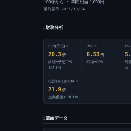
100株から ・ 年間相当 1,000円
最終開示 2025/10/24
財務分析
a
PER(予想)
⊙
PBR
⊙
PS
20.3
8.53
5
倍
倍
終値÷予想EPS
終値÷BPS
時
148.1円
高
推定EV/EBITDA
⊙
21.9
倍
企業価値÷EBITDA
需給データ
b