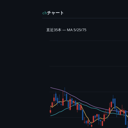
チャート
ch
直近35本 — MA 5/25/75