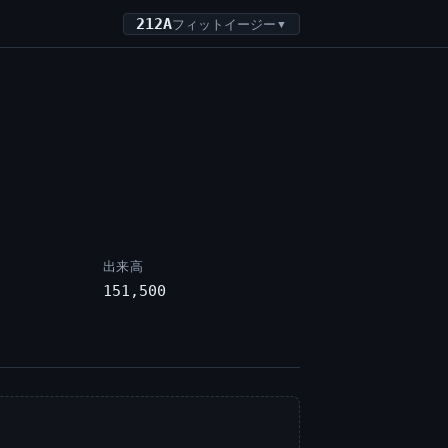
212A
フィットイージー
▼
出来高
151,500