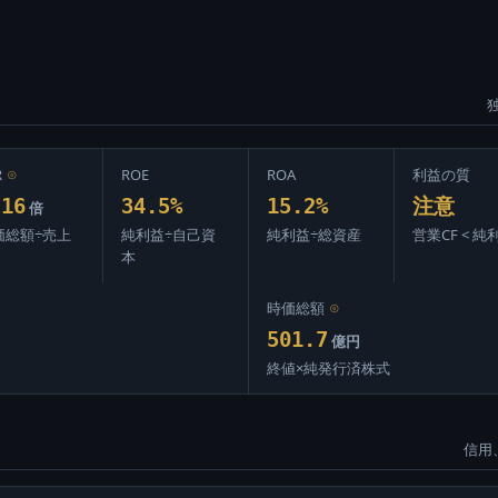
R
⊙
ROE
ROA
利益の質
.16
34.5%
15.2%
注意
倍
価総額÷売上
純利益÷自己資
純利益÷総資産
営業CF < 純
本
時価総額
⊙
501.7
億円
終値×純発行済株式
信用