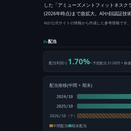
した「アミューズメントフィットネスクラ
(2026年時点)まで急拡大。AIや顔認
AIが公式サイトの情報から作成した参考情報です
配当
dv
1.70%
配当利回り
= 予想配当 51.00円 ÷ 株価
配当推移(中間 + 期末)
2024/10
2025/10
2026/10
中間配当
期末配当