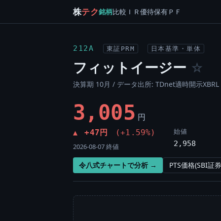
株
テク
銘柄
比較
ＩＲ
優待
保有
ＰＦ
212A
東証PRM
日本基準・単体
フィットイージー
☆
決算期 10月 / データ出所: TDnet適時開示XBRL 
3,005
円
始値
+47円
(+1.59%)
▲
2,958
2026-08-07 終値
令八式チャートで分析 →
PTS価格(SBI証券