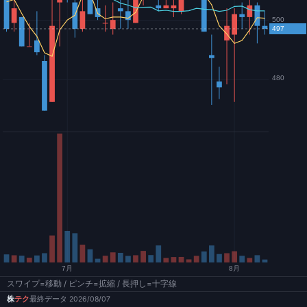
スワイプ=移動 / ピンチ=拡縮 / 長押し=十字線
株
テク
最終データ 2026/08/07