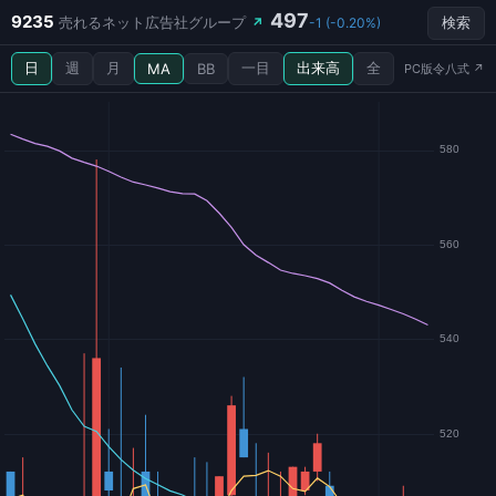
497
9235
売れるネット広告社グループ
↗
-1 (-0.20%)
検索
日
週
月
一目
出来高
全
MA
BB
PC版令八式 ↗