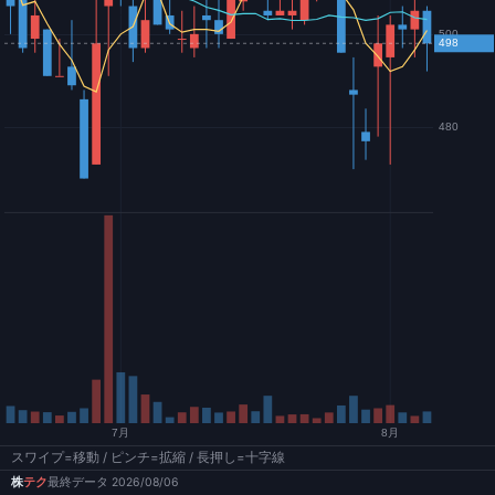
スワイプ=移動 / ピンチ=拡縮 / 長押し=十字線
株
テク
最終データ 2026/08/06