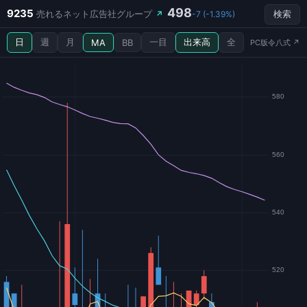
498
9235
売れるネット広告社グループ
↗
-7 (-1.39%)
検索
日
週
月
一目
出来高
全
MA
BB
PC版令八式 ↗