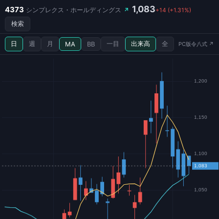
1,083
4373
シンプレクス・ホールディングス
↗
+14 (+1.31%)
検索
日
週
月
一目
出来高
全
MA
BB
PC版令八式 ↗