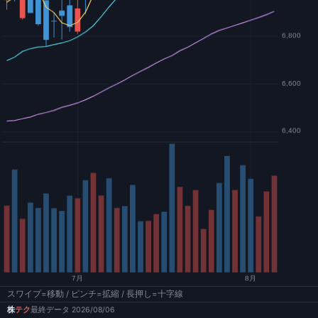
スワイプ=移動 / ピンチ=拡縮 / 長押し=十字線
株
テク
最終データ 2026/08/06