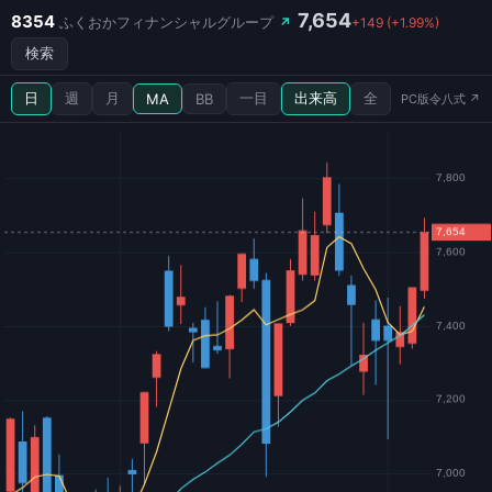
7,654
8354
ふくおかフィナンシャルグループ
↗
+149 (+1.99%)
検索
日
週
月
一目
出来高
全
MA
BB
PC版令八式 ↗