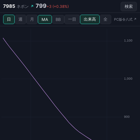
799
7985
ネポン
↗
+3 (+0.38%)
検索
日
週
月
一目
出来高
全
MA
BB
PC版令八式 ↗