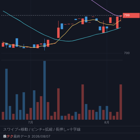
スワイプ=移動 / ピンチ=拡縮 / 長押し=十字線
株
テク
最終データ 2026/08/07