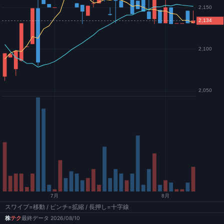
スワイプ=移動 / ピンチ=拡縮 / 長押し=十字線
株
テク
最終データ 2026/08/10