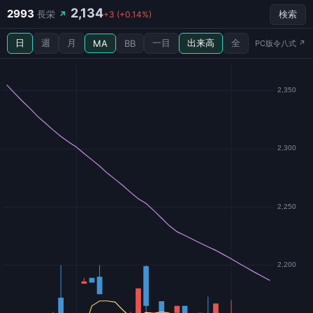
2,134
2993
長栄
↗
+3 (+0.14%)
検索
日
週
月
一目
出来高
全
MA
BB
PC版令八式 ↗