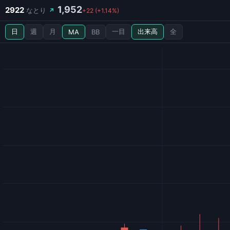
1,952
2922
なとり
↗
+22 (+1.14%)
日
週
月
一目
出来高
全
MA
BB