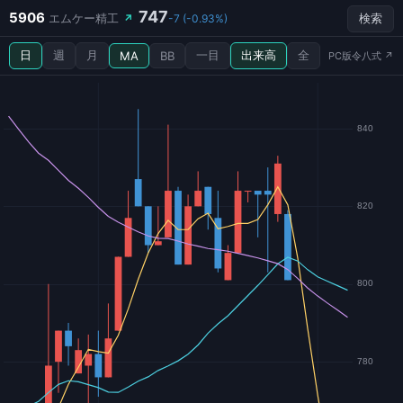
747
5906
エムケー精工
↗
-7 (-0.93%)
検索
日
週
月
一目
出来高
全
MA
BB
PC版令八式 ↗