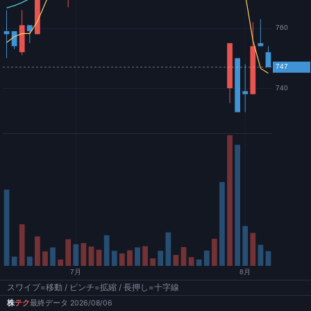
スワイプ=移動 / ピンチ=拡縮 / 長押し=十字線
株
テク
最終データ 2026/08/06