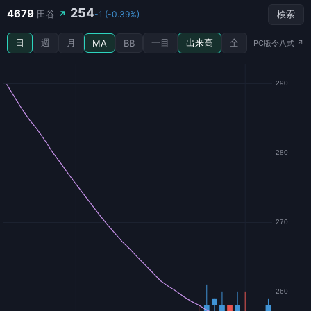
254
4679
田谷
↗
-1 (-0.39%)
検索
日
週
月
一目
出来高
全
MA
BB
PC版令八式 ↗