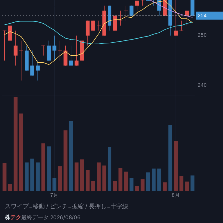
スワイプ=移動 / ピンチ=拡縮 / 長押し=十字線
株
テク
最終データ 2026/08/06