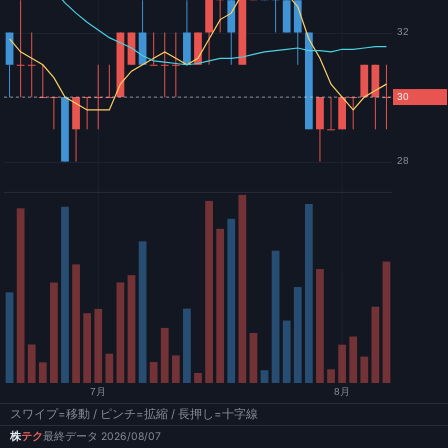
スワイプ=移動 / ピンチ=拡縮 / 長押し=十字線
株
テク
最終データ 2026/08/07