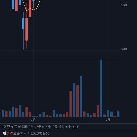
スワイプ=移動 / ピンチ=拡縮 / 長押し=十字線
株
テク
最終データ 2026/08/06