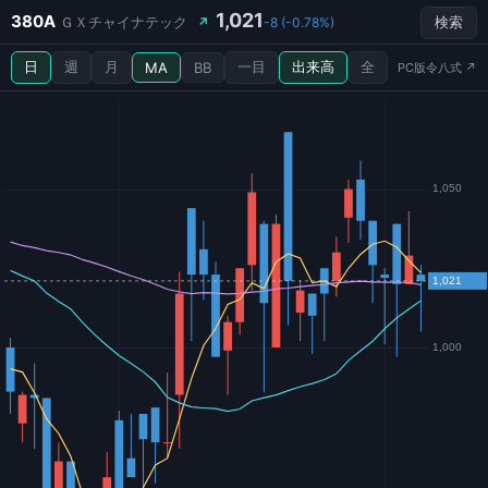
1,021
380A
ＧＸチャイナテック
↗
-8 (-0.78%)
検索
日
週
月
一目
出来高
全
MA
BB
PC版令八式 ↗