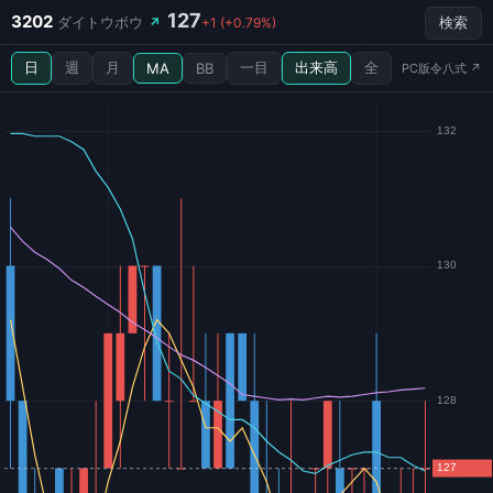
127
3202
ダイトウボウ
↗
+1 (+0.79%)
検索
日
週
月
一目
出来高
全
MA
BB
PC版令八式 ↗