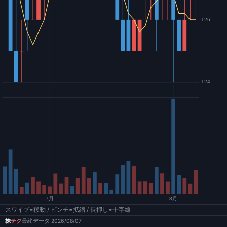
スワイプ=移動 / ピンチ=拡縮 / 長押し=十字線
株
テク
最終データ 2026/08/07