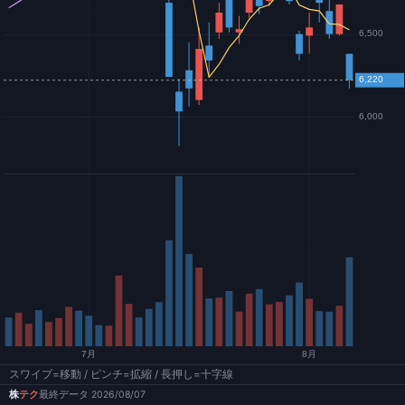
スワイプ=移動 / ピンチ=拡縮 / 長押し=十字線
株
テク
最終データ 2026/08/07