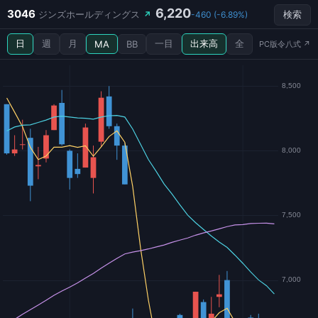
6,220
3046
ジンズホールディングス
↗
-460 (-6.89%)
検索
日
週
月
一目
出来高
全
MA
BB
PC版令八式 ↗