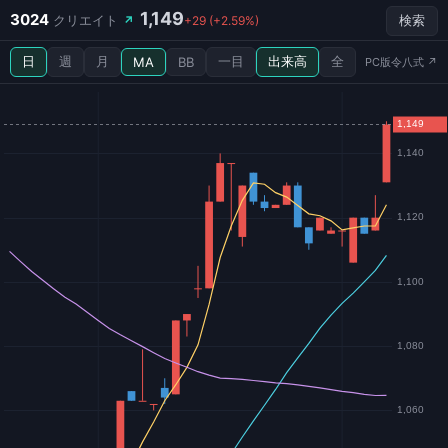
1,149
3024
クリエイト
↗
+29 (+2.59%)
検索
日
週
月
一目
出来高
全
MA
BB
PC版令八式 ↗