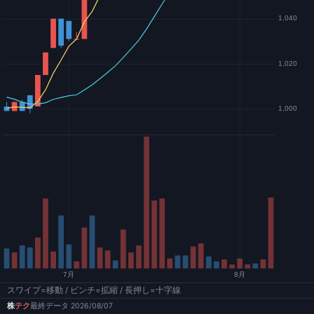
スワイプ=移動 / ピンチ=拡縮 / 長押し=十字線
株
テク
最終データ 2026/08/07