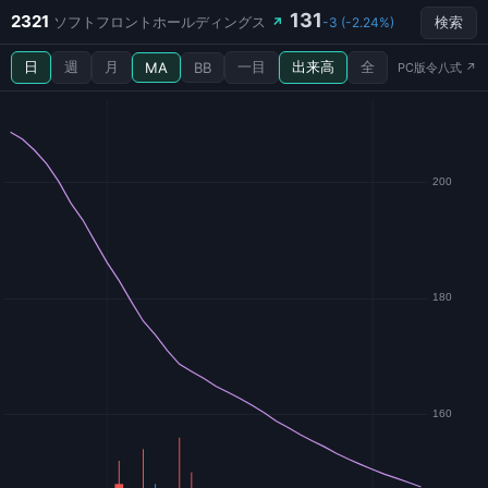
131
2321
ソフトフロントホールディングス
↗
-3 (-2.24%)
検索
日
週
月
一目
出来高
全
MA
BB
PC版令八式 ↗