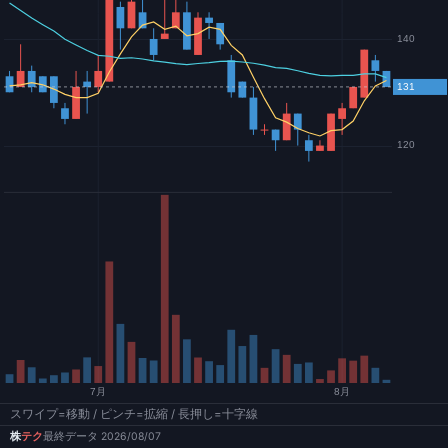
スワイプ=移動 / ピンチ=拡縮 / 長押し=十字線
株
テク
最終データ 2026/08/07