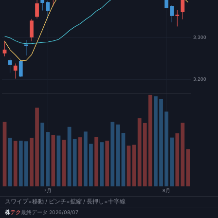
スワイプ=移動 / ピンチ=拡縮 / 長押し=十字線
株
テク
最終データ 2026/08/07