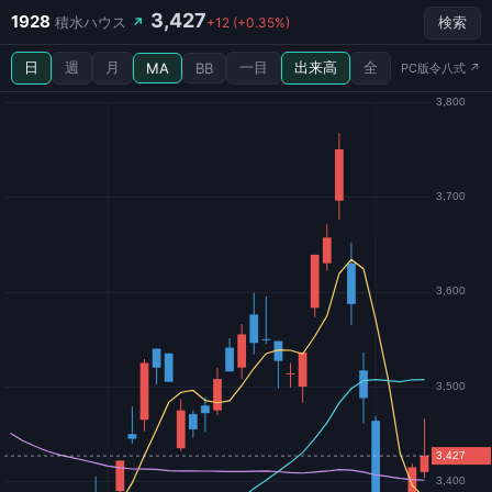
3,427
1928
積水ハウス
↗
+12 (+0.35%)
検索
日
週
月
一目
出来高
全
MA
BB
PC版令八式 ↗